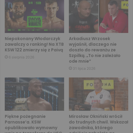
Niepokonany Włodarczyk
Arkadiusz Wrzosek
zawalczy o ranking! Na XTB
wyjaśnił, dlaczego nie
KSW 122 zmierzy się z Paivą
doszło do rewanżu ze
Szpilką. „To nie zależało
6 sierpnia 2026
ode mnie”
31 lipca 2026
Piękne pożegnanie
Mirosław Okniński wrócił
Parnasse’a. KSW
do trudnych chwil. Wskazał
opublikowało wymowny
zawodnika, którego