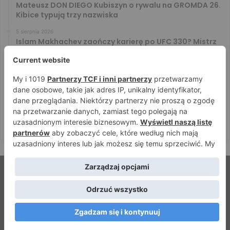
Mateusz DON DIEGO Kubiszyn o rywalu na GROMDA 26.
Kibice typują trzy nazwiska
5 sierpnia 2026
Islam Makhachev zaończy karierę po UFC 330? Mistrz
rozwiał wszelkie wątpliwości
4 sierpnia 2026
Tańcula nie gryzł się w język. Wymowna sugestia o
zachowaniu Jacka Murańskiego [VIDEO]
4 sierpnia 2026
Ostre spojrzenia Jóźwiaka i Ryty. Zobacz face to face
przed PRIME 18
© Strefamma.pl 2026, Wszelkie prawa zastrzeżone |
Home
Redakcja
Kontakt
Facebook
YouTube
RSS