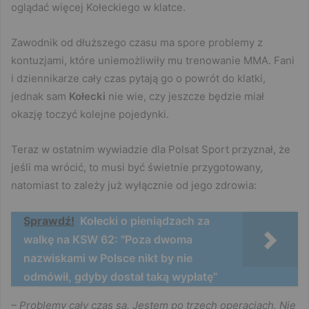
oglądać więcej Kołeckiego w klatce.
Zawodnik od dłuższego czasu ma spore problemy z
kontuzjami, które uniemożliwiły mu trenowanie MMA. Fani
i dziennikarze cały czas pytają go o powrót do klatki,
jednak sam
Kołecki
nie wie, czy jeszcze będzie miał
okazję toczyć kolejne pojedynki.
Teraz w ostatnim wywiadzie dla Polsat Sport przyznał, że
jeśli ma wrócić, to musi być świetnie przygotowany,
natomiast to zależy już wyłącznie od jego zdrowia:
Sprawdź!
Kołecki o pieniądzach za
walkę na KSW 62: "Poza dwoma
nazwiskami w Polsce nikt by nie
odmówił, gdyby dostał taką wypłatę”
– Problemy cały czas są. Jestem po trzech operacjach. Nie