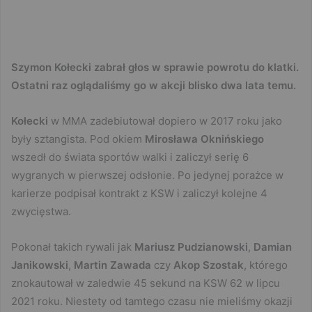
Szymon Kołecki zabrał głos w sprawie powrotu do klatki.
Ostatni raz oglądaliśmy go w akcji blisko dwa lata temu.
Kołecki
w MMA zadebiutował dopiero w 2017 roku jako
były sztangista. Pod okiem
Mirosława Oknińskiego
wszedł do świata sportów walki i zaliczył serię 6
wygranych w pierwszej odsłonie. Po jedynej porażce w
karierze podpisał kontrakt z KSW i zaliczył kolejne 4
zwycięstwa.
Pokonał takich rywali jak
Mariusz
Pudzianowski
,
Damian
Janikowski
,
Martin Zawada
czy
Akop Szostak
, którego
znokautował w zaledwie 45 sekund na KSW 62 w lipcu
2021 roku. Niestety od tamtego czasu nie mieliśmy okazji