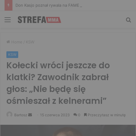
Don Kasjo poznał rywala na FAME 32. Bartosz Szachta przeciwnikiem Króla
Menu
Sz
Home
/
KSW
KSW
Kołecki wróci jeszcze do
klatki? Zawodnik zabrał
głos: „Nie będę się
ośmieszał z kelnerami”
Send
Bartosz
15 czerwca 2023
0
Przeczytasz w minutę
an
email