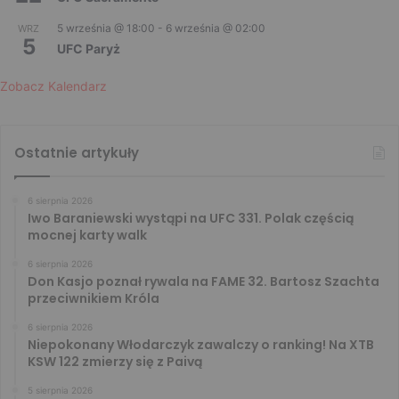
5 września @ 18:00
-
6 września @ 02:00
WRZ
5
UFC Paryż
Zobacz Kalendarz
Ostatnie artykuły
6 sierpnia 2026
Iwo Baraniewski wystąpi na UFC 331. Polak częścią
mocnej karty walk
6 sierpnia 2026
Don Kasjo poznał rywala na FAME 32. Bartosz Szachta
przeciwnikiem Króla
6 sierpnia 2026
Niepokonany Włodarczyk zawalczy o ranking! Na XTB
KSW 122 zmierzy się z Paivą
5 sierpnia 2026