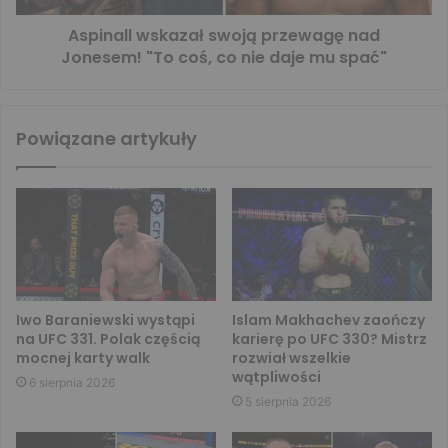
Aspinall wskazał swoją przewagę nad
Jonesem! "To coś, co nie daje mu spać"
Powiązane artykuły
Iwo Baraniewski wystąpi
Islam Makhachev zaończy
na UFC 331. Polak częścią
karierę po UFC 330? Mistrz
mocnej karty walk
rozwiał wszelkie
wątpliwości
6 sierpnia 2026
5 sierpnia 2026