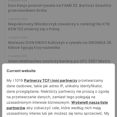
6 sierpnia 2026
Don Kasjo poznał rywala na FAME 32. Bartosz Szachta
przeciwnikiem Króla
6 sierpnia 2026
Niepokonany Włodarczyk zawalczy o ranking! Na XTB
KSW 122 zmierzy się z Paivą
5 sierpnia 2026
Mateusz DON DIEGO Kubiszyn o rywalu na GROMDA 26.
Kibice typują trzy nazwiska
5 sierpnia 2026
Islam Makhachev zaończy karierę po UFC 330? Mistrz
rozwiał wszelkie wątpliwości
4 sierpnia 2026
Tańcula nie gryzł się w język. Wymowna sugestia o
zachowaniu Jacka Murańskiego [VIDEO]
4 sierpnia 2026
Ostre spojrzenia Jóźwiaka i Ryty. Zobacz face to face
przed PRIME 18