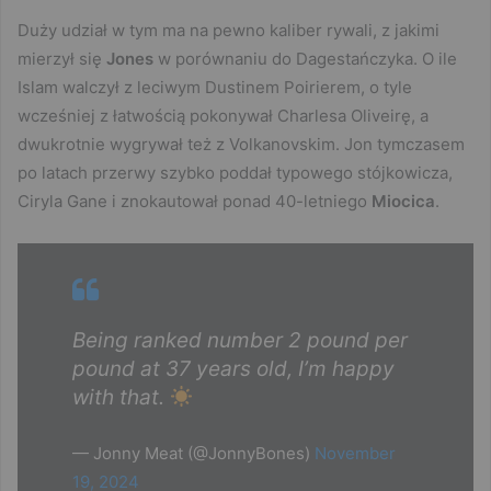
Duży udział w tym ma na pewno kaliber rywali, z jakimi
mierzył się
Jones
w porównaniu do Dagestańczyka. O ile
Islam walczył z leciwym Dustinem Poirierem, o tyle
wcześniej z łatwością pokonywał Charlesa Oliveirę, a
dwukrotnie wygrywał też z Volkanovskim. Jon tymczasem
po latach przerwy szybko poddał typowego stójkowicza,
Ciryla Gane i znokautował ponad 40-letniego
Miocica
.
Being ranked number 2 pound per
pound at 37 years old, I’m happy
with that.
— Jonny Meat (@JonnyBones)
November
19, 2024