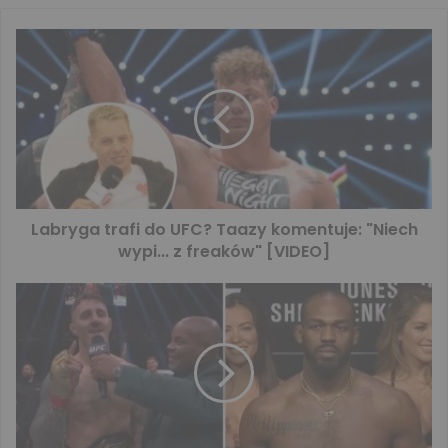
Labryga trafi do UFC? Taazy komentuje: "Niech
wypi... z freaków" [VIDEO]