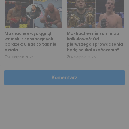
Makhachev wyciągnął
Makhachev nie zamierza
wnioski z sensacyjnych
kalkulować: Od
porażek: U nas to tak nie
pierwszego sprowadzenia
działa
będę szukał skończenia”
4 sierpnia 2026
4 sierpnia 2026
Komentarz