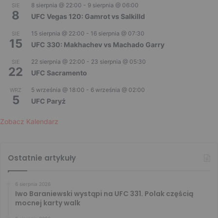
8 sierpnia @ 22:00
-
9 sierpnia @ 06:00
SIE
8
UFC Vegas 120: Gamrot vs Salkilld
15 sierpnia @ 22:00
-
16 sierpnia @ 07:30
SIE
15
UFC 330: Makhachev vs Machado Garry
22 sierpnia @ 22:00
-
23 sierpnia @ 05:30
SIE
22
UFC Sacramento
5 września @ 18:00
-
6 września @ 02:00
WRZ
5
UFC Paryż
Zobacz Kalendarz
Ostatnie artykuły
6 sierpnia 2026
Iwo Baraniewski wystąpi na UFC 331. Polak częścią
mocnej karty walk