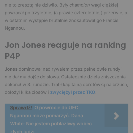
nie to zresztą nie dziwiło. Były
champion
wagi ciężkiej
powracał po trzyletniej (a prawie czteroletniej) przerwie, a
w ostatnim występie brutalnie znokautował go Francis
Ngannou.
Jon Jones reaguje na ranking
P4P
Jones
dominował nad rywalem przez pełne dwie rundy i
nie dał mu dojść do słowa. Ostatecznie dzieła zniszczenia
dokonał w 3. rundzie. Trafił kapitalną obrotówką na brzuch,
dołożył kilka ciosów i
zwyciężył przez TKO
.
Sprawdź!
O powrocie do UFC
Ngannou może pomarzyć. Dana
White: Nie jestem pobłażliwy wobec
złych ludzi