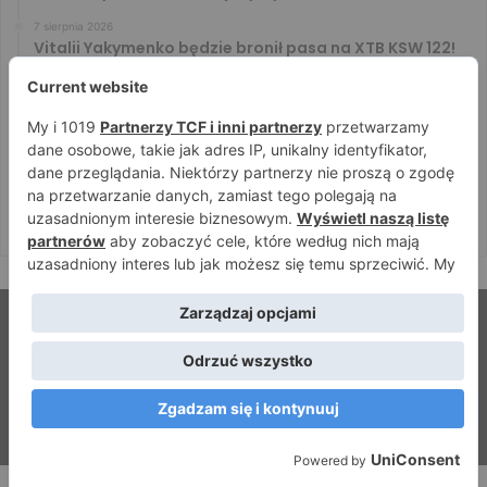
7 sierpnia 2026
Vitalii Yakymenko będzie bronił pasa na XTB KSW 122!
Marcello Morelli przed kolejną wielką szansą
6 sierpnia 2026
Iwo Baraniewski wystąpi na UFC 331. Polak częścią
mocnej karty walk
6 sierpnia 2026
Don Kasjo poznał rywala na FAME 32. Bartosz Szachta
przeciwnikiem Króla
© Strefamma.pl 2026, Wszelkie prawa zastrzeżone |
Home
Redakcja
Kontakt
Facebook
YouTube
RSS