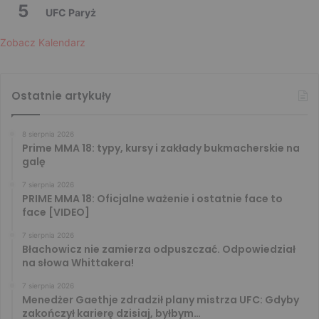
5
UFC Paryż
Zobacz Kalendarz
Ostatnie artykuły
8 sierpnia 2026
Prime MMA 18: typy, kursy i zakłady bukmacherskie na
galę
7 sierpnia 2026
PRIME MMA 18: Oficjalne ważenie i ostatnie face to
face [VIDEO]
7 sierpnia 2026
Błachowicz nie zamierza odpuszczać. Odpowiedział
na słowa Whittakera!
7 sierpnia 2026
Menedżer Gaethje zdradził plany mistrza UFC: Gdyby
zakończył karierę dzisiaj, byłbym…