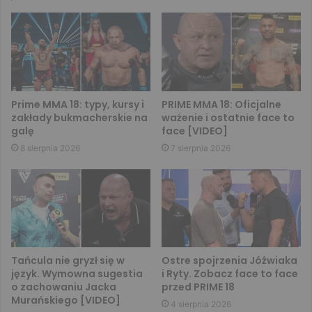
Prime MMA 18: typy, kursy i
PRIME MMA 18: Oficjalne
zakłady bukmacherskie na
ważenie i ostatnie face to
galę
face [VIDEO]
8 sierpnia 2026
7 sierpnia 2026
Tańcula nie gryzł się w
Ostre spojrzenia Jóźwiaka
język. Wymowna sugestia
i Ryty. Zobacz face to face
o zachowaniu Jacka
przed PRIME 18
Murańskiego [VIDEO]
4 sierpnia 2026