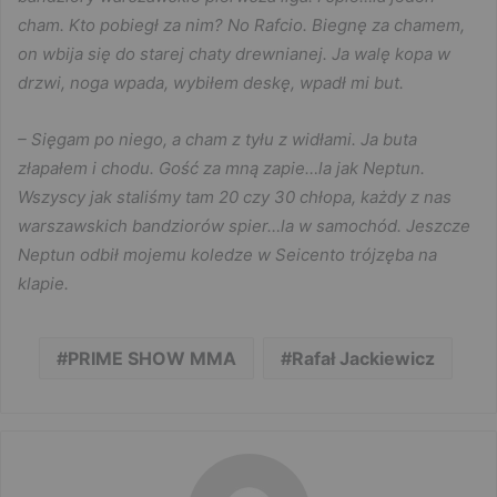
cham. Kto pobiegł za nim? No Rafcio. Biegnę za chamem,
on wbija się do starej chaty drewnianej. Ja walę kopa w
drzwi, noga wpada, wybiłem deskę, wpadł mi but.
– Sięgam po niego, a cham z tyłu z widłami. Ja buta
złapałem i chodu. Gość za mną zapie…la jak Neptun.
Wszyscy jak staliśmy tam 20 czy 30 chłopa, każdy z nas
warszawskich bandziorów spier…la w samochód. Jeszcze
Neptun odbił mojemu koledze w Seicento trójzęba na
klapie.
PRIME SHOW MMA
Rafał Jackiewicz