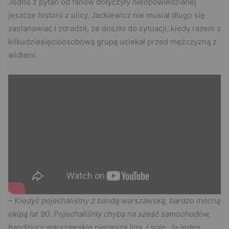
Jedno z pytań od fanów dotyczyły nieopowiedzianej
jeszcze historii z ulicy. Jackiewicz nie musiał długo się
zastanawiać i zdradził, że doszło do sytuacji, kiedy razem z
kilkudziesięcioosobową grupą uciekał przed mężczyzną z
widłami.
– Kiedyś pojechaliśmy z bandą warszawską, bardzo mocną
ekipą lat 90. Pojechaliśmy chyba na sześć samochodów,
bandziory warszawskie pierwsza liga. I spie…la jeden