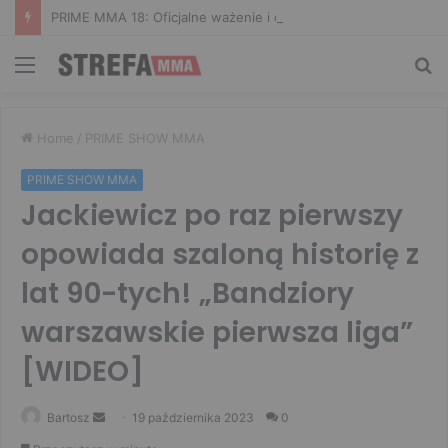
PRIME MMA 18: Oficjalne ważenie i ostatnie face to face [VIDEO]
Menu
Sz
Home
/
PRIME SHOW MMA
PRIME SHOW MMA
Jackiewicz po raz pierwszy
opowiada szaloną historię z
lat 90-tych! „Bandziory
warszawskie pierwsza liga”
[WIDEO]
Send
Bartosz
19 października 2023
0
an