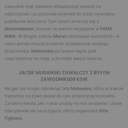
Zawodnik miał zaledwie kilkadziesiąt sekund na
odpoczynek i po przerwie powrócił do klatki na kolejny
pojedynek wieczoru! Tym razem zmierzył się z
Mielonidasem
, znanym ze swoich występów w
FAME
MMA
. W drugim starciu
Muran
zszokował wszystkich i w
nieco ponda minutę brutalnie znokautował swojego
przeciwnika.
Mielonidas
po lewym cepie padł
nieprzytomny na matę, a do klatki weszli lekarze.
JACEK MURAŃSKI ZAWALCZY Z BYŁYM
ZAWODNIKIEM KSW
Na gali nie mogło zabraknąć taty
Mateusza
, który w trakcie
transmisji na żywo dostał do ręki propozycję kontraktu.
Zarówno kwota, jak i rywal zrobiły na nim wrażenie i Jacek
zdecydował się na przyjęcie oferty organizacji
Elite
Fighters
.