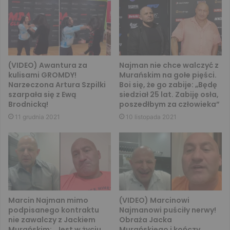
(VIDEO) Awantura za
Najman nie chce walczyć z
kulisami GROMDY!
Murańskim na gołe pięści.
Narzeczona Artura Szpilki
Boi się, że go zabije: „Będę
szarpała się z Ewą
siedział 25 lat. Zabiję osła,
Brodnicką!
poszedłbym za człowieka”
11 grudnia 2021
10 listopada 2021
Marcin Najman mimo
(VIDEO) Marcinowi
podpisanego kontraktu
Najmanowi puściły nerwy!
nie zawalczy z Jackiem
Obraża Jacka
Murańskim: „Jest w życiu
Murańskiego i kończy