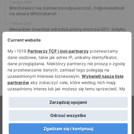
7 sierpnia 2026
Błachowicz nie zamierza odpuszczać. Odpowiedział
na słowa Whittakera!
7 sierpnia 2026
Menedżer Gaethje zdradził plany mistrza UFC: Gdyby
zakończył karierę dzisiaj, byłbym…
7 sierpnia 2026
Vitalii Yakymenko będzie bronił pasa na XTB KSW 122!
Marcello Morelli przed kolejną wielką szansą
6 sierpnia 2026
Iwo Baraniewski wystąpi na UFC 331. Polak częścią
mocnej karty walk
© Strefamma.pl 2026, Wszelkie prawa zastrzeżone |
Home
Redakcja
Kontakt
Facebook
YouTube
RSS