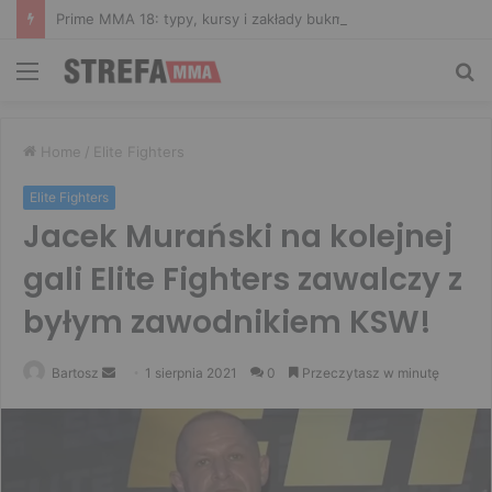
Prime MMA 18: typy, kursy i zakłady bukmacherskie na galę
Menu
Sz
Home
/
Elite Fighters
Elite Fighters
Jacek Murański na kolejnej
gali Elite Fighters zawalczy z
byłym zawodnikiem KSW!
Send
Bartosz
1 sierpnia 2021
0
Przeczytasz w minutę
an
email