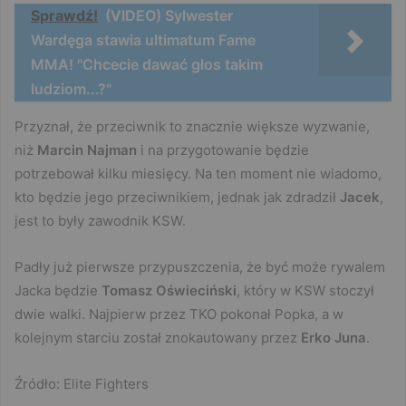
Sprawdź!
(VIDEO) Sylwester
Wardęga stawia ultimatum Fame
MMA! "Chcecie dawać głos takim
ludziom...?"
Przyznał, że przeciwnik to znacznie większe wyzwanie,
niż
Marcin Najman
i na przygotowanie będzie
potrzebował kilku miesięcy. Na ten moment nie wiadomo,
kto będzie jego przeciwnikiem, jednak jak zdradził
Jacek
,
jest to były zawodnik KSW.
Padły już pierwsze przypuszczenia, że być może rywalem
Jacka będzie
Tomasz Oświeciński
, który w KSW stoczył
dwie walki. Najpierw przez TKO pokonał Popka, a w
kolejnym starciu został znokautowany przez
Erko Juna
.
Źródło: Elite Fighters