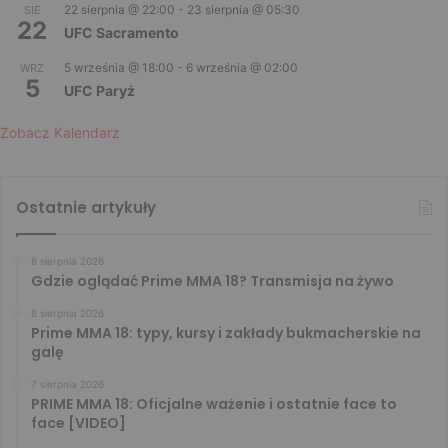
22 sierpnia @ 22:00
-
23 sierpnia @ 05:30
SIE
22
UFC Sacramento
5 września @ 18:00
-
6 września @ 02:00
WRZ
5
UFC Paryż
Zobacz Kalendarz
Ostatnie artykuły
8 sierpnia 2026
Gdzie oglądać Prime MMA 18? Transmisja na żywo
8 sierpnia 2026
Prime MMA 18: typy, kursy i zakłady bukmacherskie na
galę
7 sierpnia 2026
PRIME MMA 18: Oficjalne ważenie i ostatnie face to
face [VIDEO]