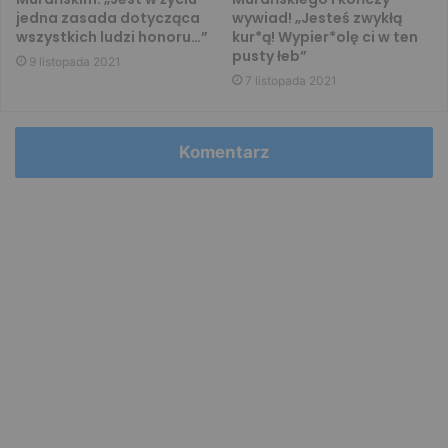
jedna zasada dotycząca
wywiad! „Jesteś zwykłą
wszystkich ludzi honoru…”
kur*ą! Wypier*olę ci w ten
pusty łeb”
9 listopada 2021
7 listopada 2021
Komentarz