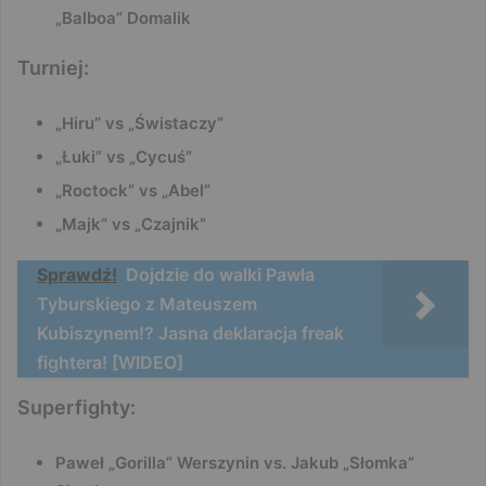
„Balboa” Domalik
Turniej:
„Hiru” vs „Świstaczy”
„Łuki” vs
„Cycuś”
„Roctock” vs „Abel”
„Majk” vs „Czajnik”
Sprawdź!
Dojdzie do walki Pawła
Tyburskiego z Mateuszem
Kubiszynem!? Jasna deklaracja freak
fightera! [WIDEO]
Superfighty:
Paweł „Gorilla” Werszynin vs. Jakub „Słomka”