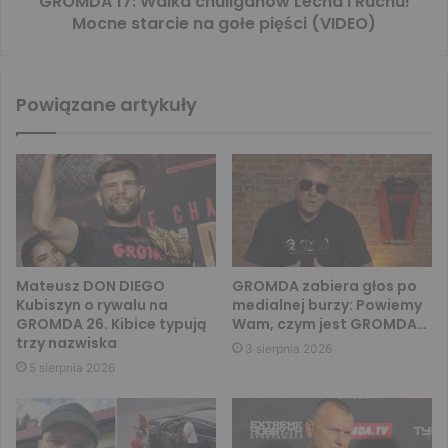
GROMDA 17: Walka chuliganów Lecha i Ruchu!
Mocne starcie na gołe pięści (VIDEO)
Powiązane artykuły
Mateusz DON DIEGO
GROMDA zabiera głos po
Kubiszyn o rywalu na
medialnej burzy: Powiemy
GROMDA 26. Kibice typują
Wam, czym jest GROMDA…
trzy nazwiska
3 sierpnia 2026
5 sierpnia 2026