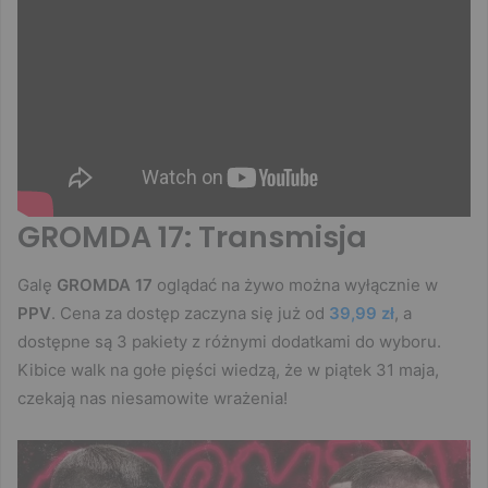
GROMDA 17: Transmisja
Galę
GROMDA 17
oglądać na żywo można wyłącznie w
PPV
. Cena za dostęp zaczyna się już od
39,99 zł
, a
dostępne są 3 pakiety z różnymi dodatkami do wyboru.
Kibice walk na gołe pięści wiedzą, że w piątek 31 maja,
czekają nas niesamowite wrażenia!