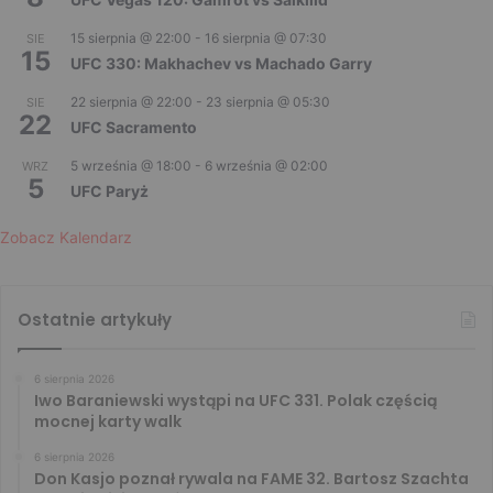
15 sierpnia @ 22:00
-
16 sierpnia @ 07:30
SIE
15
UFC 330: Makhachev vs Machado Garry
22 sierpnia @ 22:00
-
23 sierpnia @ 05:30
SIE
22
UFC Sacramento
5 września @ 18:00
-
6 września @ 02:00
WRZ
5
UFC Paryż
Zobacz Kalendarz
Ostatnie artykuły
6 sierpnia 2026
Iwo Baraniewski wystąpi na UFC 331. Polak częścią
mocnej karty walk
6 sierpnia 2026
Don Kasjo poznał rywala na FAME 32. Bartosz Szachta