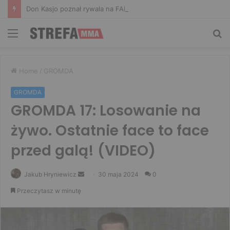
Don Kasjo poznał rywala na FAME 32. Bartosz Szachta przeciwnikiem Króla
Menu
Sz
Home
/
GROMDA
GROMDA
GROMDA 17: Losowanie na
żywo. Ostatnie face to face
przed galą! (VIDEO)
Send
Jakub Hryniewicz
30 maja 2024
0
an
Przeczytasz w minutę
email