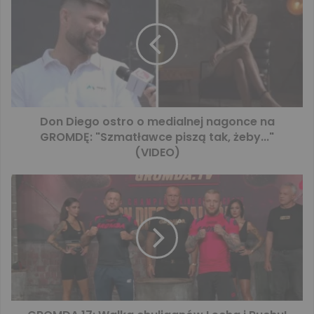
Don Diego ostro o medialnej nagonce na
GROMDĘ: "Szmatławce piszą tak, żeby..."
(VIDEO)