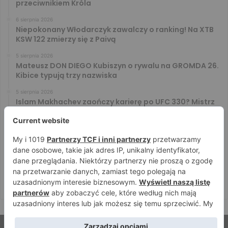
przeciwnikiem Króla
6 sierpnia 2026
Niepokonany Włodarczyk zawalczy o ranking! Na XTB
KSW 122 zmierzy się z Paivą
5 sierpnia 2026
Mateusz DON DIEGO Kubiszyn o rywalu na GROMDA 26.
Kibice typują trzy nazwiska
5 sierpnia 2026
Islam Makhachev zaończy karierę po UFC 330? Mistrz
rozwiał wszelkie wątpliwości
4 sierpnia 2026
Tańcula nie gryzł się w język. Wymowna sugestia o
zachowaniu Jacka Murańskiego [VIDEO]
4 sierpnia 2026
Ostre spojrzenia Jóźwiaka i Ryty. Zobacz face to face
przed PRIME 18