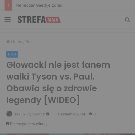
Menedżer Gaethje zdradził plany mistrza UFC: Gdyby zakończył karierę dzisiaj, byłbym…
Menu
Sz
Home
/
Boks
Boks
Głowacki nie jest fanem
walki Tyson vs. Paul.
Obawia się o zdrowie
legendy [WIDEO]
Send
Jakub Hryniewicz
4 kwietnia 2024
0
an
Przeczytasz w minutę
email