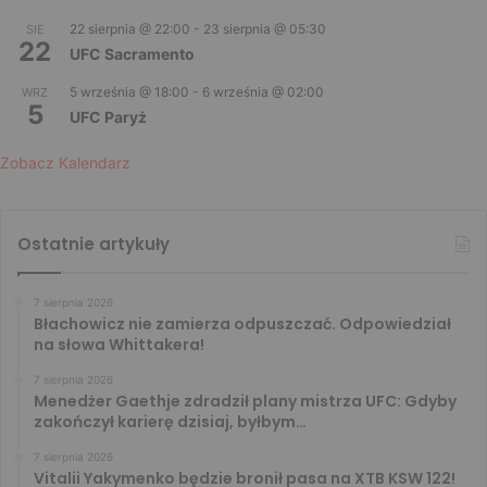
22 sierpnia @ 22:00
-
23 sierpnia @ 05:30
SIE
22
UFC Sacramento
5 września @ 18:00
-
6 września @ 02:00
WRZ
5
UFC Paryż
Zobacz Kalendarz
Ostatnie artykuły
7 sierpnia 2026
Błachowicz nie zamierza odpuszczać. Odpowiedział
na słowa Whittakera!
7 sierpnia 2026
Menedżer Gaethje zdradził plany mistrza UFC: Gdyby
zakończył karierę dzisiaj, byłbym…
7 sierpnia 2026
Vitalii Yakymenko będzie bronił pasa na XTB KSW 122!