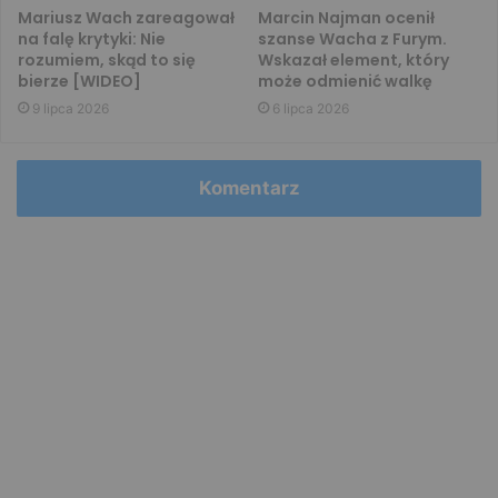
Mariusz Wach zareagował
Marcin Najman ocenił
na falę krytyki: Nie
szanse Wacha z Furym.
rozumiem, skąd to się
Wskazał element, który
bierze [WIDEO]
może odmienić walkę
9 lipca 2026
6 lipca 2026
Komentarz