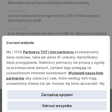
Marcello Morelli przed kolejną wielką szansą
6 sierpnia 2026
Iwo Baraniewski wystąpi na UFC 331. Polak częścią
mocnej karty walk
6 sierpnia 2026
Don Kasjo poznał rywala na FAME 32. Bartosz Szachta
przeciwnikiem Króla
6 sierpnia 2026
Niepokonany Włodarczyk zawalczy o ranking! Na XTB
KSW 122 zmierzy się z Paivą
5 sierpnia 2026
Mateusz DON DIEGO Kubiszyn o rywalu na GROMDA 26.
Kibice typują trzy nazwiska
© Strefamma.pl 2026, Wszelkie prawa zastrzeżone |
Home
Redakcja
Kontakt