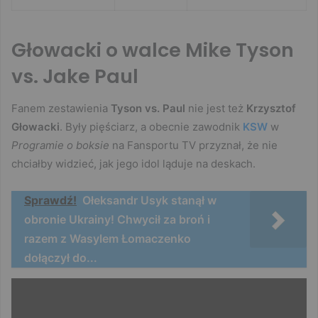
Głowacki o walce Mike Tyson
vs. Jake Paul
Fanem zestawienia
Tyson vs. Paul
nie jest też
Krzysztof
Głowacki
. Były pięściarz, a obecnie zawodnik
KSW
w
Programie o boksie
na Fansportu TV przyznał, że nie
chciałby widzieć, jak jego idol ląduje na deskach.
Sprawdź!
Ołeksandr Usyk stanął w
obronie Ukrainy! Chwycił za broń i
razem z Wasylem Łomaczenko
dołączył do...