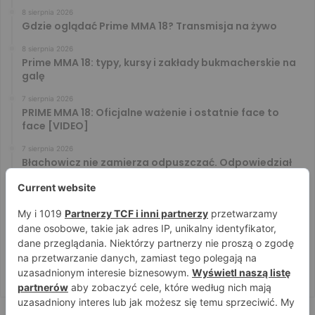
8 sierpnia 2026
Gdzie oglądać Prime MMA 18? Transmisja na żywo
8 sierpnia 2026
Prime MMA 18: typy, kursy i zakłady bukmacherskie na
galę
7 sierpnia 2026
PRIME MMA 18: Oficjalne ważenie i ostatnie face to
face [VIDEO]
7 sierpnia 2026
Błachowicz nie zamierza odpuszczać. Odpowiedział
na słowa Whittakera!
7 sierpnia 2026
Menedżer Gaethje zdradził plany mistrza UFC: Gdyby
zakończył karierę dzisiaj, byłbym…
7 sierpnia 2026
Vitalii Yakymenko będzie bronił pasa na XTB KSW 122!
Marcello Morelli przed kolejną wielką szansą