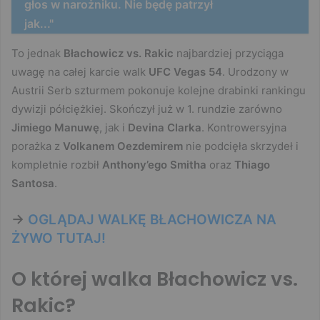
głos w narożniku. Nie będę patrzył
jak..."
To jednak
Błachowicz vs. Rakic
najbardziej przyciąga
uwagę na całej karcie walk
UFC Vegas 54
. Urodzony w
Austrii Serb szturmem pokonuje kolejne drabinki rankingu
dywizji półciężkiej. Skończył już w 1. rundzie zarówno
Jimiego Manuwę
, jak i
Devina Clarka
. Kontrowersyjna
porażka z
Volkanem Oezdemirem
nie podcięła skrzydeł i
kompletnie rozbił
Anthony’ego Smitha
oraz
Thiago
Santosa
.
->
OGLĄDAJ WALKĘ BŁACHOWICZA NA
ŻYWO TUTAJ!
O której walka Błachowicz vs.
Rakic?