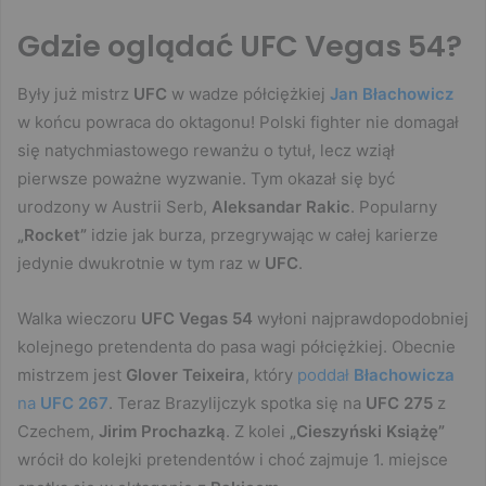
Gdzie oglądać UFC Vegas 54?
Były już mistrz
UFC
w wadze półciężkiej
Jan Błachowicz
w końcu powraca do oktagonu! Polski fighter nie domagał
się natychmiastowego rewanżu o tytuł, lecz wziął
pierwsze poważne wyzwanie. Tym okazał się być
urodzony w Austrii Serb,
Aleksandar Rakic
. Popularny
„Rocket”
idzie jak burza, przegrywając w całej karierze
jedynie dwukrotnie w tym raz w
UFC
.
Walka wieczoru
UFC Vegas 54
wyłoni najprawdopodobniej
kolejnego pretendenta do pasa wagi półciężkiej. Obecnie
mistrzem jest
Glover Teixeira
, który
poddał
Błachowicza
na
UFC 267
. Teraz Brazylijczyk spotka się na
UFC 275
z
Czechem,
Jirim Prochazką
. Z kolei
„Cieszyński Książę”
wrócił do kolejki pretendentów i choć zajmuje 1. miejsce