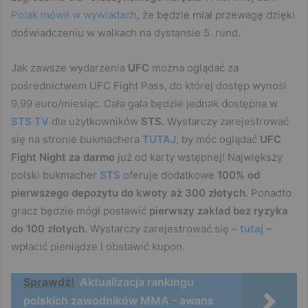
Polak mówił w wywiadach
, że będzie miał przewagę dzięki
doświadczeniu w walkach na dystansie 5. rund.
Jak zawsze wydarzenia
UFC
można oglądać za
pośrednictwem UFC Fight Pass, do której dostęp wynosi
9,99 euro/miesiąc. Cała gala
będzie jednak dostępna w
STS TV
dla użytkowników
STS
. Wystarczy zarejestrować
się na stronie bukmachera
TUTAJ
, by móc oglądać
UFC
Fight Night za darmo
już od karty wstępnej! Największy
polski bukmacher
STS
oferuje dodatkowe
100% od
pierwszego depozytu do kwoty aż 300 złotych
. Ponadto
gracz będzie mógł postawić
pierwszy zakład bez ryzyka
do 100 złotych
. Wystarczy zarejestrować się –
tutaj
–
wpłacić pieniądze i obstawić kupon.
Sprawdź!
Aktualizacja rankingu
polskich zawodników MMA - awans