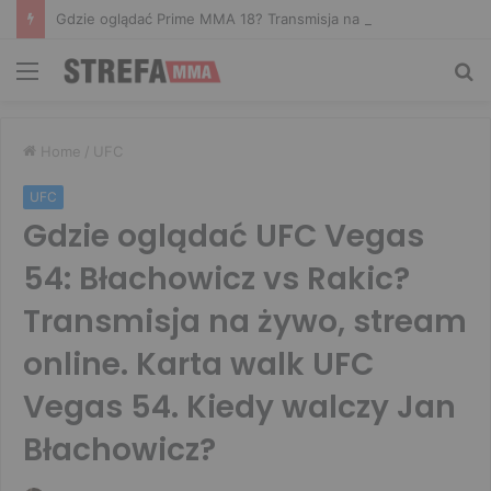
Gdzie oglądać Prime MMA 18? Transmisja na żywo
Menu
Sz
Home
/
UFC
UFC
Gdzie oglądać UFC Vegas
54: Błachowicz vs Rakic?
Transmisja na żywo, stream
online. Karta walk UFC
Vegas 54. Kiedy walczy Jan
Błachowicz?