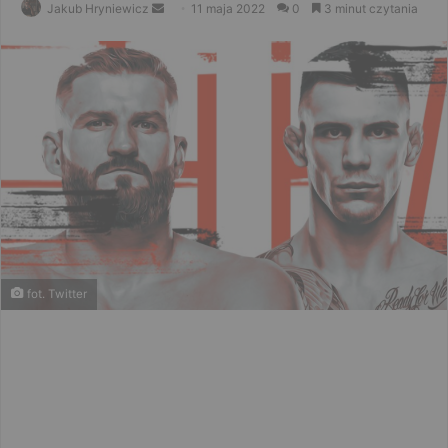
Send
Jakub Hryniewicz
11 maja 2022
0
3 minut czytania
an
email
fot. Twitter