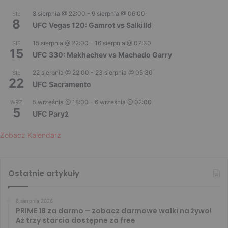
8 sierpnia @ 22:00
-
9 sierpnia @ 06:00
SIE
8
UFC Vegas 120: Gamrot vs Salkilld
15 sierpnia @ 22:00
-
16 sierpnia @ 07:30
SIE
15
UFC 330: Makhachev vs Machado Garry
22 sierpnia @ 22:00
-
23 sierpnia @ 05:30
SIE
22
UFC Sacramento
5 września @ 18:00
-
6 września @ 02:00
WRZ
5
UFC Paryż
Zobacz Kalendarz
Ostatnie artykuły
8 sierpnia 2026
PRIME 18 za darmo – zobacz darmowe walki na żywo!
Aż trzy starcia dostępne za free