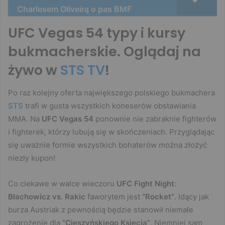
Charlesem Oliveirą o pas BMF
UFC Vegas 54 typy i kursy
bukmacherskie. Oglądaj na
żywo w
STS TV
!
Po raz kolejny oferta największego polskiego bukmachera
STS
trafi w gusta wszystkich koneserów obstawiania
MMA. Na
UFC Vegas 54
ponownie nie zabraknie fighterów
i fighterek, którzy lubują się w skończeniach. Przyglądając
się uważnie formie wszystkich bohaterów można złożyć
niezły kupon!
Co ciekawe w walce wieczoru
UFC Fight Night
:
Błachowicz vs. Rakic
faworytem jest
“Rocket”
. Idący jak
burza Austriak z pewnością będzie stanowił niemałe
zagrożenie dla
“Cieszyńskiego Księcia”
. Niemniej sam