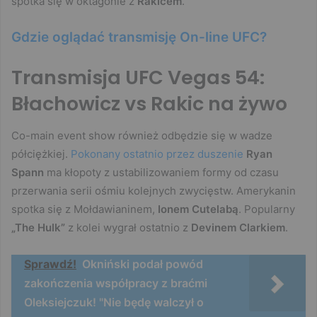
spotka się w oktagonie z
Rakicem
.
Gdzie oglądać transmisję On-line UFC?
Transmisja UFC Vegas 54:
Błachowicz vs Rakic na żywo
Co-main event show również odbędzie się w wadze
półciężkiej.
Pokonany ostatnio przez duszenie
Ryan
Spann
ma kłopoty z ustabilizowaniem formy od czasu
przerwania serii ośmiu kolejnych zwycięstw. Amerykanin
spotka się z Mołdawianinem,
Ionem Cutelabą
. Popularny
„The Hulk”
z kolei wygrał ostatnio z
Devinem Clarkiem
.
Sprawdź!
Okniński podał powód
zakończenia współpracy z braćmi
Oleksiejczuk! "Nie będę walczył o