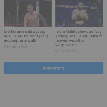
Iwo Baraniewski wystąpi
Islam Makhachev zaończy
na UFC 331. Polak częścią
karierę po UFC 330? Mistrz
mocnej karty walk
rozwiał wszelkie
wątpliwości
6 sierpnia 2026
5 sierpnia 2026
Komentarz