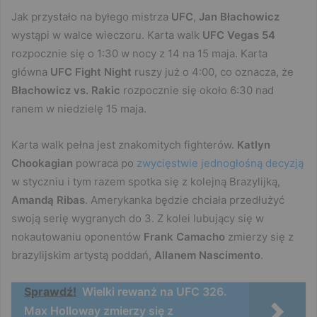
Jak przystało na byłego mistrza
UFC
,
Jan Błachowicz
wystąpi w walce wieczoru. Karta walk
UFC Vegas 54
rozpocznie się o 1:30 w nocy z 14 na 15 maja. Karta
główna
UFC Fight Night
ruszy już o 4:00, co oznacza, że
Błachowicz vs. Rakic
rozpocznie się około 6:30 nad
ranem w niedzielę 15 maja.
Karta walk pełna jest znakomitych fighterów.
Katlyn
Chookagian
powraca po
zwycięstwie jednogłośną decyzją
w styczniu i tym razem spotka się z kolejną Brazylijką,
Amandą Ribas
. Amerykanka będzie chciała przedłużyć
swoją serię wygranych do 3. Z kolei lubujący się w
nokautowaniu oponentów
Frank Camacho
zmierzy się z
brazylijskim artystą poddań,
Allanem Nascimento
.
Sprawdź!
Wielki rewanż na UFC 326.
Max Holloway zmierzy się z