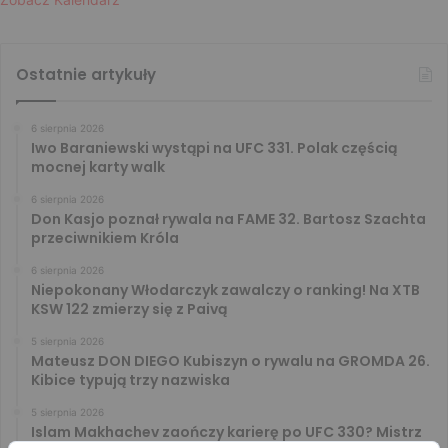
Ostatnie artykuły
6 sierpnia 2026
Iwo Baraniewski wystąpi na UFC 331. Polak częścią
mocnej karty walk
6 sierpnia 2026
Don Kasjo poznał rywala na FAME 32. Bartosz Szachta
przeciwnikiem Króla
6 sierpnia 2026
Niepokonany Włodarczyk zawalczy o ranking! Na XTB
KSW 122 zmierzy się z Paivą
5 sierpnia 2026
Mateusz DON DIEGO Kubiszyn o rywalu na GROMDA 26.
Kibice typują trzy nazwiska
5 sierpnia 2026
Islam Makhachev zaończy karierę po UFC 330? Mistrz