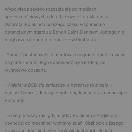
Wypowiedź szybko rozeszła się po mediach
społecznościowych i dotarła również do Mateusza
Gamrota. Polak od dłuższego czasu wspomina o
potencjalnym starciu z Benoit Saint-Denisem, dlatego nie
mógł przejść obojętnie obok słów Pimbletta.
„Gamer” postanowił skomentować nagranie opublikowane
na platformie X. Jego odpowiedź była krótka, ale
wyjątkowo dosadna.
–
Najpierw BSD cię zmiażdży, a potem ja to zrobię
–
napisał Gamrot, dodając emotikonę klauna oraz oznaczając
Pimbletta.
To nie pierwszy raz, gdy między Polakiem a Anglikiem
dochodzi do medialnej wymiany zdań. Obaj od dłuższego
czasu znajdują się blisko czołówki kategorii lekkiej i