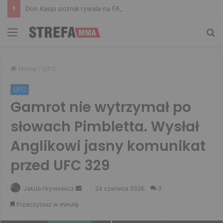
Don Kasjo poznał rywala na FAME 32. Bartosz Szachta przeciwnikiem Króla
Menu
Sz
Home
/
UFC
UFC
Gamrot nie wytrzymał po
słowach Pimbletta. Wysłał
Anglikowi jasny komunikat
przed UFC 329
Send
Jakub Hryniewicz
24 czerwca 2026
0
an
Przeczytasz w minutę
email