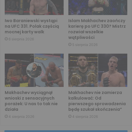
Iwo Baraniewski wystąpi
Islam Makhachev zaończy
na UFC 331. Polak częścią
karierę po UFC 330? Mistrz
mocnej karty walk
rozwiał wszelkie
wątpliwości
6 sierpnia 2026
5 sierpnia 2026
Makhachev wyciągnął
Makhachev nie zamierza
wnioski z sensacyjnych
kalkulować: Od
porażek: U nas to tak nie
pierwszego sprowadzenia
działa
będę szukał skończenia”
4 sierpnia 2026
4 sierpnia 2026