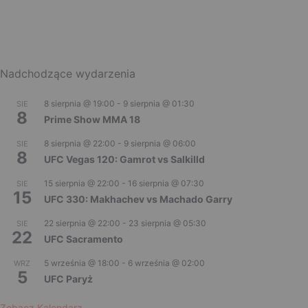
Nadchodzące wydarzenia
8 sierpnia @ 19:00
-
9 sierpnia @ 01:30
SIE
8
Prime Show MMA 18
8 sierpnia @ 22:00
-
9 sierpnia @ 06:00
SIE
8
UFC Vegas 120: Gamrot vs Salkilld
15 sierpnia @ 22:00
-
16 sierpnia @ 07:30
SIE
15
UFC 330: Makhachev vs Machado Garry
22 sierpnia @ 22:00
-
23 sierpnia @ 05:30
SIE
22
UFC Sacramento
5 września @ 18:00
-
6 września @ 02:00
WRZ
5
UFC Paryż
Zobacz Kalendarz