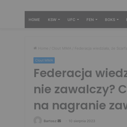
HOME
KSW
UFC
FEN
BOKS
Home
/
Clout MMA
/
Federacja wiedziała, że Scar
Clout MMA
Federacja wiedz
nie zawalczy? 
na nagranie za
Send
Bartosz
10 sierpnia 2023