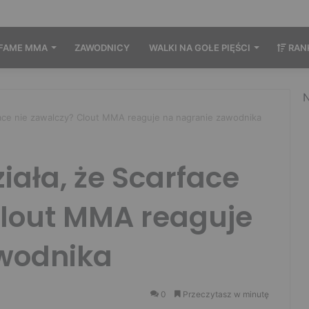
FAME MMA
ZAWODNICY
WALKI NA GOŁE PIĘŚCI
RAN
N
face nie zawalczy? Clout MMA reaguje na nagranie zawodnika
iała, że Scarface
Clout MMA reaguje
wodnika
0
Przeczytasz w minutę