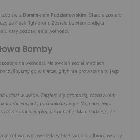
erzyć się z
Dominikiem Pudzianowskim
. Starcie zostało
ńczy za freak fighterem. Została bowiem podjęta
niu kary pozbawienia wolności.
słowa Bomby
 pozostaje na wolności. Na swoich social mediach
zobaczylibyśmy go w klatce, gdyż nie pozwala na to jego
rać udział w walce. Zająłem się promocją, rozbawiłem
t na konferencjach, pośmialiśmy się z Najmana, jego
rozśmieszał najlepiej, jak potrafię. Mam nadzieję, że
acja celowo wprowadziła w błąd swoich odbiorców, aby