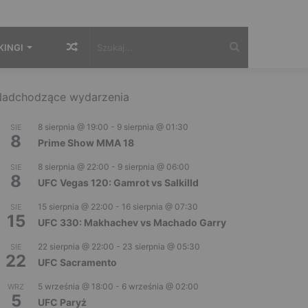
Losowy
Szukaj...
KINGI
artykuł
adchodzące wydarzenia
8 sierpnia @ 19:00
-
9 sierpnia @ 01:30
SIE
8
Prime Show MMA 18
8 sierpnia @ 22:00
-
9 sierpnia @ 06:00
SIE
8
UFC Vegas 120: Gamrot vs Salkilld
15 sierpnia @ 22:00
-
16 sierpnia @ 07:30
SIE
15
UFC 330: Makhachev vs Machado Garry
22 sierpnia @ 22:00
-
23 sierpnia @ 05:30
SIE
22
UFC Sacramento
5 września @ 18:00
-
6 września @ 02:00
WRZ
5
UFC Paryż