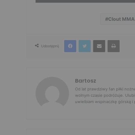
Clout MMA
Facebook
Twitter
Udostępnij przez e-mail
Drukuj
Udostępnij
Bartosz
Od lat prawdziwy fan piłki nożn
wolnym czasie podróżuje. Ulubi
uwielbiam wspinaczkę górską i p