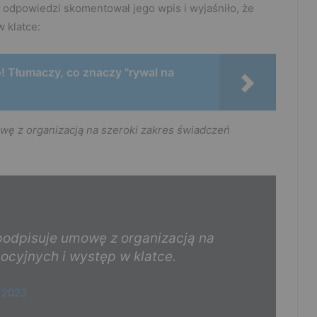
 odpowiedzi skomentował jego wpis i wyjaśniło, że
 klatce:
o! Tłumaczy, co znaczy "rywal na
 z organizacją na szeroki zakres świadczeń
dpisuje umowę z organizacją na
ocyjnych i występ w klatce.
, 2023