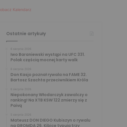
obacz Kalendarz
Ostatnie artykuły
6 sierpnia 2026
Iwo Baraniewski wystąpi na UFC 331.
Polak częścią mocnej karty walk
6 sierpnia 2026
Don Kasjo poznał rywala na FAME 32.
Bartosz Szachta przeciwnikiem Króla
6 sierpnia 2026
Niepokonany Włodarczyk zawalczy o
ranking! Na XTB KSW 122 zmierzy się z
Paivą
5 sierpnia 2026
Mateusz DON DIEGO Kubiszyn o rywalu
na GROMDA 26. Kibice typują trzy