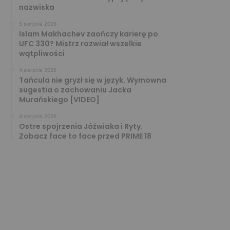
nazwiska
5 sierpnia 2026
Islam Makhachev zaończy karierę po
UFC 330? Mistrz rozwiał wszelkie
wątpliwości
4 sierpnia 2026
Tańcula nie gryzł się w język. Wymowna
sugestia o zachowaniu Jacka
Murańskiego [VIDEO]
4 sierpnia 2026
Ostre spojrzenia Jóźwiaka i Ryty.
Zobacz face to face przed PRIME 18