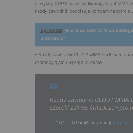
ci wykupili PPV na walkę
Bomby
. Clout MMA w
każdy zawodnik podpisuje kontrakt na starcie w
Sprawdź!
Wielki Bu uderza w Załęckieg
przetarcie"
– Każdy zawodnik CLOUT MMA podpisuje umowę
promocyjnych i występ w klatce.
Każdy zawodnik CLOUT MMA po
szeroki zakres świadczeń prom
— CLOUT MMA (@cloutmma)
August 9