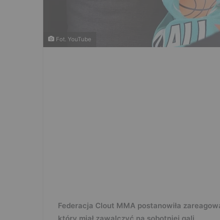
Fot. YouTube
Federacja Clout MMA postanowiła zareagowa
który miał zawalczyć na sobotniej gali.