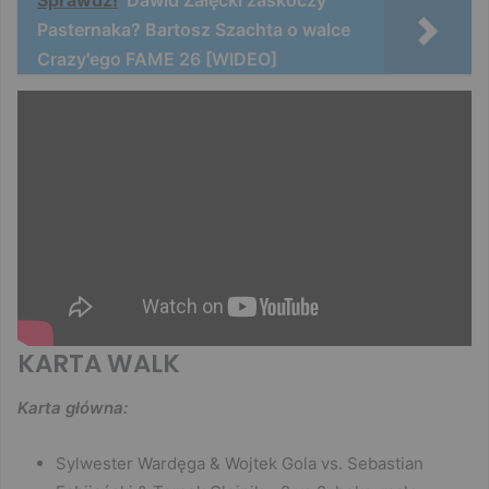
Sprawdź!
Dawid Załęcki zaskoczy
Pasternaka? Bartosz Szachta o walce
Crazy'ego FAME 26 [WIDEO]
KARTA WALK
Karta główna:
Sylwester Wardęga & Wojtek Gola vs. Sebastian