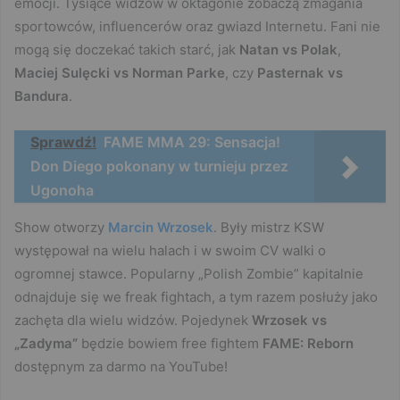
emocji. Tysiące widzów w oktagonie zobaczą zmagania
sportowców, influencerów oraz gwiazd Internetu. Fani nie
mogą się doczekać takich starć, jak
Natan vs Polak
,
Maciej Sulęcki vs Norman Parke
, czy
Pasternak vs
Bandura
.
Sprawdź!
FAME MMA 29: Sensacja!
Don Diego pokonany w turnieju przez
Ugonoha
Show otworzy
Marcin Wrzosek
. Były mistrz KSW
występował na wielu halach i w swoim CV walki o
ogromnej stawce. Popularny „Polish Zombie” kapitalnie
odnajduje się we freak fightach, a tym razem posłuży jako
zachęta dla wielu widzów. Pojedynek
Wrzosek vs
„Zadyma”
będzie bowiem free fightem
FAME: Reborn
dostępnym za darmo na YouTube!