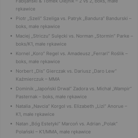
Fabijański & Tomek Olejnik – 2 vs 2, boks, małe
rękawice
Piotr „Szeli” Szeliga vs. Patryk „Bandura” Bandurski –
boks, małe rękawice
Maciej „Striczu” Sulęcki vs. Norman „Stormin” Parke –
boks/K1, małe rękawice
Kornel „Koro” Regel vs. Amadeusz „Ferrari” Roślik –
boks, małe rękawice
Norbert „Dis” Gierczak vs. Dariusz „Daro Lew”
Kaźmierczuk – MMA
Dominik „Japoński Drwal” Zadora vs. Michał „Wampir”
Pasternak – boks, małe rękawice
Natalia „Navcia” Korgol vs. Elizabeth „Lizi” Anorue –
K1, małe rękawice
Natan „Bóg Estetyki” Marcoń vs. Adrian „Polak”
Polański – K1/MMA, małe rękawice