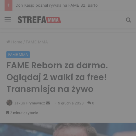
Don Kasjo poznał rywala na FAME 32. Bartosz Szachta przeciwnikiem Króla
Menu
Sz
Home
/
FAME MMA
FAME MMA
FAME Reborn za darmo.
Oglądaj 2 walki za free!
Transmisja na żywo
Send
Jakub Hryniewicz
9 grudnia 2023
0
an
2 minut czytania
email