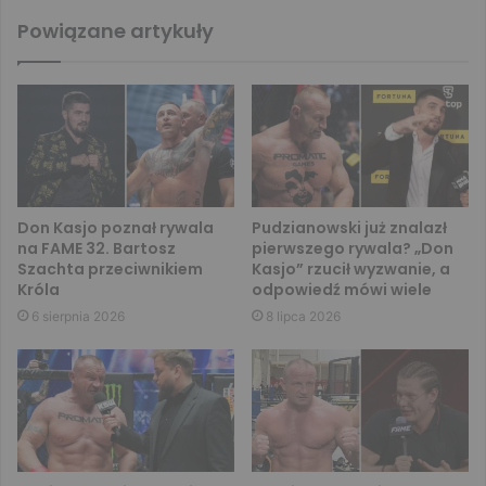
Powiązane artykuły
Don Kasjo poznał rywala
Pudzianowski już znalazł
na FAME 32. Bartosz
pierwszego rywala? „Don
Szachta przeciwnikiem
Kasjo” rzucił wyzwanie, a
Króla
odpowiedź mówi wiele
6 sierpnia 2026
8 lipca 2026