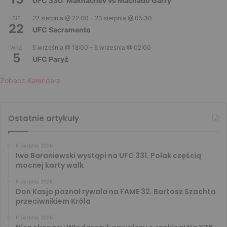
UFC 330: Makhachev vs Machado Garry
22 sierpnia @ 22:00
-
23 sierpnia @ 05:30
SIE
22
UFC Sacramento
5 września @ 18:00
-
6 września @ 02:00
WRZ
5
UFC Paryż
Zobacz Kalendarz
Ostatnie artykuły
6 sierpnia 2026
Iwo Baraniewski wystąpi na UFC 331. Polak częścią
mocnej karty walk
6 sierpnia 2026
Don Kasjo poznał rywala na FAME 32. Bartosz Szachta
przeciwnikiem Króla
6 sierpnia 2026