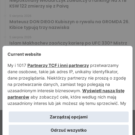
Niepokonany Włodarczyk zawalczy o ranking! Na XTB
KSW 122 zmierzy się z Paivą
5 sierpnia 2026
Mateusz DON DIEGO Kubiszyn o rywalu na GROMDA 26.
Kibice typują trzy nazwiska
5 sierpnia 2026
Islam Makhachev zaończy karierę po UFC 330? Mistrz
rozwiał wszelkie wątpliwości
4 sierpnia 2026
Tańcula nie gryzł się w język. Wymowna sugestia o
zachowaniu Jacka Murańskiego [VIDEO]
4 sierpnia 2026
Ostre spojrzenia Jóźwiaka i Ryty. Zobacz face to face
przed PRIME 18
© Strefamma.pl 2026, Wszelkie prawa zastrzeżone |
Home
Redakcja
Kontakt