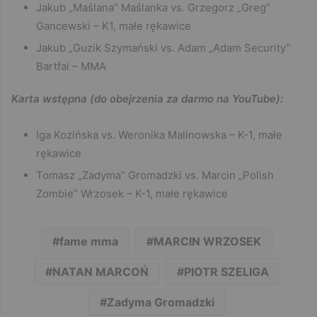
Jakub „Maślana” Maślanka vs. Grzegorz „Greg”
Gancewski – K1, małe rękawice
Jakub „Guzik Szymański vs. Adam „Adam Security”
Bartfai – MMA
Karta wstępna (do obejrzenia za darmo na YouTube):
Iga Kozińska vs. Weronika Malinowska – K-1, małe
rękawice
Tomasz „Zadyma” Gromadzki vs. Marcin „Polish
Zombie” Wrzosek – K-1, małe rękawice
fame mma
MARCIN WRZOSEK
NATAN MARCOŃ
PIOTR SZELIGA
Zadyma Gromadzki