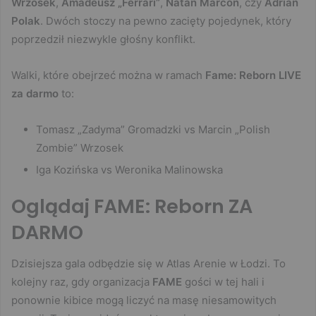
Wrzosek
,
Amadeusz „Ferrari”
,
Natan Marcoń
, czy
Adrian
Polak
. Dwóch stoczy na pewno zacięty pojedynek, który
poprzedził niezwykle głośny konflikt.
Walki, które obejrzeć można w ramach
Fame: Reborn LIVE
za darmo
to:
Tomasz „Zadyma” Gromadzki vs Marcin „Polish
Zombie” Wrzosek
Iga Kozińska vs Weronika Malinowska
Oglądaj FAME: Reborn ZA
DARMO
Dzisiejsza gala odbędzie się w Atlas Arenie w Łodzi. To
kolejny raz, gdy organizacja
FAME
gości w tej hali i
ponownie kibice mogą liczyć na masę niesamowitych