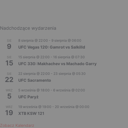
Nadchodzące wydarzenia
8 sierpnia @ 22:00
-
9 sierpnia @ 06:00
SIE
9
UFC Vegas 120: Gamrot vs Salkilld
15 sierpnia @ 22:00
-
16 sierpnia @ 07:30
SIE
15
UFC 330: Makhachev vs Machado Garry
22 sierpnia @ 22:00
-
23 sierpnia @ 05:30
SIE
22
UFC Sacramento
5 września @ 18:00
-
6 września @ 02:00
WRZ
5
UFC Paryż
19 września @ 19:00
-
20 września @ 00:00
WRZ
19
XTB KSW 121
Zobacz Kalendarz