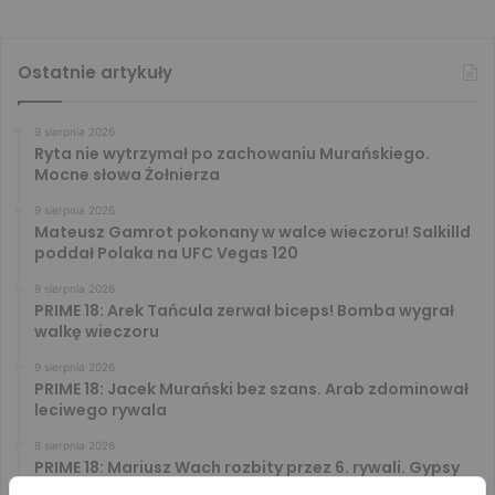
Ostatnie artykuły
9 sierpnia 2026
Ryta nie wytrzymał po zachowaniu Murańskiego.
Mocne słowa Żołnierza
9 sierpnia 2026
Mateusz Gamrot pokonany w walce wieczoru! Salkilld
poddał Polaka na UFC Vegas 120
9 sierpnia 2026
PRIME 18: Arek Tańcula zerwał biceps! Bomba wygrał
walkę wieczoru
9 sierpnia 2026
PRIME 18: Jacek Murański bez szans. Arab zdominował
leciwego rywala
8 sierpnia 2026
PRIME 18: Mariusz Wach rozbity przez 6. rywali. Gypsy
Team zwyciężył w 3. rundzie