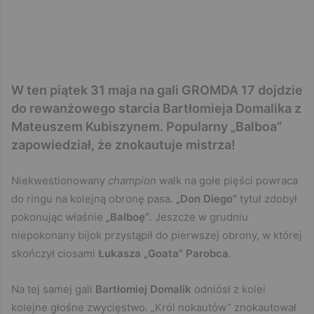
W ten piątek 31 maja na gali GROMDA 17 dojdzie
do rewanżowego starcia Bartłomieja Domalika z
Mateuszem Kubiszynem. Popularny „Balboa”
zapowiedział, że znokautuje mistrza!
Niekwestionowany
champion
walk na gołe pięści powraca
do ringu na kolejną obronę pasa.
„Don Diego”
tytuł zdobył
pokonując właśnie
„Balboę”
. Jeszcze w grudniu
niepokonany bijok przystąpił do pierwszej obrony, w której
skończył ciosami
Łukasza „Goata” Parobca
.
Na tej samej gali
Bartłomiej Domalik
odniósł z kolei
kolejne głośne zwycięstwo. „Król nokautów” znokautował