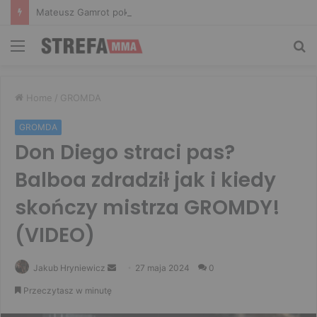
Mateusz Gamrot pokonany w walce wieczoru! Salkilld poddał Polaka na UFC Vegas 120
Menu
Sz
Home
/
GROMDA
GROMDA
Don Diego straci pas?
Balboa zdradził jak i kiedy
skończy mistrza GROMDY!
(VIDEO)
Send
Jakub Hryniewicz
27 maja 2024
0
an
Przeczytasz w minutę
email