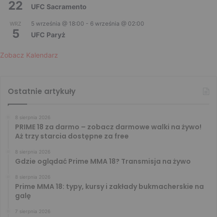
22
UFC Sacramento
5 września @ 18:00
-
6 września @ 02:00
WRZ
5
UFC Paryż
Zobacz Kalendarz
Ostatnie artykuły
8 sierpnia 2026
PRIME 18 za darmo – zobacz darmowe walki na żywo!
Aż trzy starcia dostępne za free
8 sierpnia 2026
Gdzie oglądać Prime MMA 18? Transmisja na żywo
8 sierpnia 2026
Prime MMA 18: typy, kursy i zakłady bukmacherskie na
galę
7 sierpnia 2026