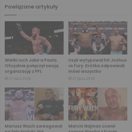
Powiązane artykuły
Wielki ruch Jake’a Paula.
Usyk wytypował hit Joshua
Oficjalnie połączył swoją
vs Fury. Krótka odpowiedź
organizację z PFL
mówi wszystko
31 lipca 2026
27 lipca 2026
Mariusz Wach zareagował
Marcin Najman ocenił
na falę krytyki: Nie
szanse Wacha z Furym.