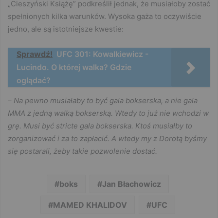
„Cieszyński Książę” podkreślił jednak, że musiałoby zostać
spełnionych kilka warunków. Wysoka gaża to oczywiście
jedno, ale są istotniejsze kwestie:
Sprawdź!
UFC 301: Kowalkiewicz -
Lucindo. O której walka? Gdzie
oglądać?
–
Na pewno musiałaby to być gala bokserska, a nie gala
MMA z jedną walką bokserską. Wtedy to już nie wchodzi w
grę. Musi być stricte gala bokserska. Ktoś musiałby to
zorganizować i za to zapłacić. A wtedy my z Dorotą byśmy
się postarali, żeby takie pozwolenie dostać.
boks
Jan Błachowicz
MAMED KHALIDOV
UFC