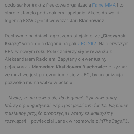
podpisał kontrakt z freakową organizacją
Fame MMA
i to
starcie stanęło pod znakiem zapytania. Akces do walki z
legendą KSW zgłosił wówczas
Jan Błachowicz
.
Dosłownie na dniach ogłoszono oficjalnie, że
„Cieszyński
Książę”
wróci do oktagonu na gali
UFC 297
. Na pierwszym
PPV w nowym roku Polak zmierzy się w rewanżu z
Aleksandarem Rakiciem. Zapytany o ewentualny
pojedynek z
Mamedem Khalidovem
Błachowicz
przyznał,
że możliwe jest porozumienie się z UFC, by organizacja
pozwoliła mu na walkę w boksie:
–
Myślę, że na pewno się da dogadać. Byli zawodnicy,
którzy się dogadywali, więc jest jakaś tam furtka. Najpierw
musiałaby przyjść propozycja i wtedy szukalibyśmy
rozwiązań
– powiedział Janek w rozmowie z
InTheCagePL
.