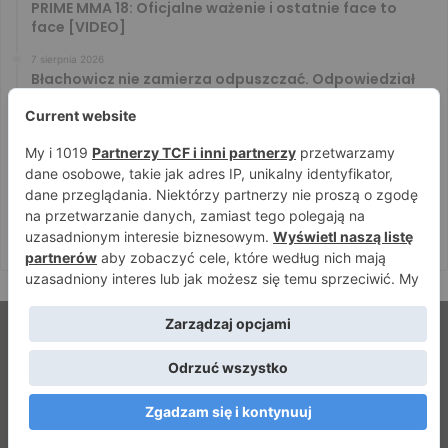
PRIME MMA 18: Oficjalne ważenie i ostatnie face to
face [VIDEO]
7 sierpnia 2026
Błachowicz nie zamierza odpuszczać. Odpowiedział
na słowa Whittakera!
7 sierpnia 2026
Menedżer Gaethje zdradził plany mistrza UFC: Gdyby
zakończył karierę dzisiaj, byłbym…
7 sierpnia 2026
Vitalii Yakymenko będzie bronił pasa na XTB KSW 122!
Marcello Morelli przed kolejną wielką szansą
© Strefamma.pl 2026, Wszelkie prawa zastrzeżone |
Home
Redakcja
Kontakt
Facebook
YouTube
RSS