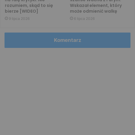
rozumiem, skąd to się
Wskazał element, który
bierze [WIDEO]
może odmienić walkę
9 lipca 2026
6 lipca 2026
Komentarz