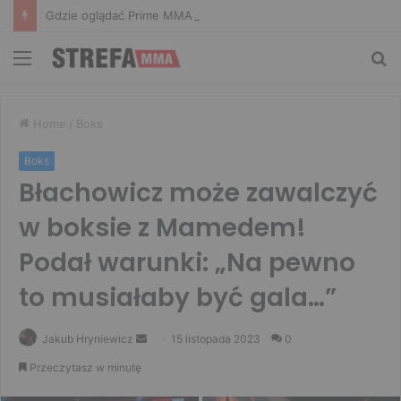
Gdzie oglądać Prime MMA 18? Transmisja na żywo
Menu
Sz
Home
/
Boks
Boks
Błachowicz może zawalczyć
w boksie z Mamedem!
Podał warunki: „Na pewno
to musiałaby być gala…”
Send
Jakub Hryniewicz
15 listopada 2023
0
an
Przeczytasz w minutę
email