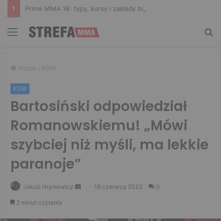
Prime MMA 18: typy, kursy i zakłady bukmacherskie na galę
Menu
Sz
Home
/
KSW
KSW
Bartosiński odpowiedział
Romanowskiemu! „Mówi
szybciej niż myśli, ma lekkie
paranoje”
Send
Jakub Hryniewicz
16 czerwca 2023
0
an
2 minut czytania
email