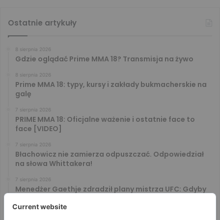
Ostatnie artykuły
8 sierpnia 2026
Gdzie oglądać Prime MMA 18? Transmisja na żywo
8 sierpnia 2026
Prime MMA 18: typy, kursy i zakłady bukmacherskie na
galę
7 sierpnia 2026
PRIME MMA 18: Oficjalne ważenie i ostatnie face to
face [VIDEO]
7 sierpnia 2026
Błachowicz nie zamierza odpuszczać. Odpowiedział
na słowa Whittakera!
7 sierpnia 2026
Menedżer Gaethje zdradził plany mistrza UFC: Gdyby
zakończył karierę dzisiaj, byłbym…
7 sierpnia 2026