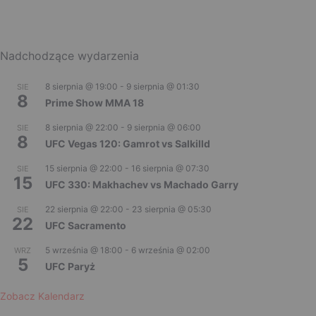
Nadchodzące wydarzenia
8 sierpnia @ 19:00
-
9 sierpnia @ 01:30
SIE
8
Prime Show MMA 18
8 sierpnia @ 22:00
-
9 sierpnia @ 06:00
SIE
8
UFC Vegas 120: Gamrot vs Salkilld
15 sierpnia @ 22:00
-
16 sierpnia @ 07:30
SIE
15
UFC 330: Makhachev vs Machado Garry
22 sierpnia @ 22:00
-
23 sierpnia @ 05:30
SIE
22
UFC Sacramento
5 września @ 18:00
-
6 września @ 02:00
WRZ
5
UFC Paryż
Zobacz Kalendarz