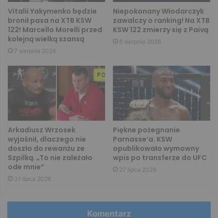
Vitalii Yakymenko będzie
Niepokonany Włodarczyk
bronił pasa na XTB KSW
zawalczy o ranking! Na XTB
122! Marcello Morelli przed
KSW 122 zmierzy się z Paivą
kolejną wielką szansą
6 sierpnia 2026
7 sierpnia 2026
Arkadiusz Wrzosek
Piękne pożegnanie
wyjaśnił, dlaczego nie
Parnasse’a. KSW
doszło do rewanżu ze
opublikowało wymowny
Szpilką. „To nie zależało
wpis po transferze do UFC
ode mnie”
27 lipca 2026
31 lipca 2026
Komentarz