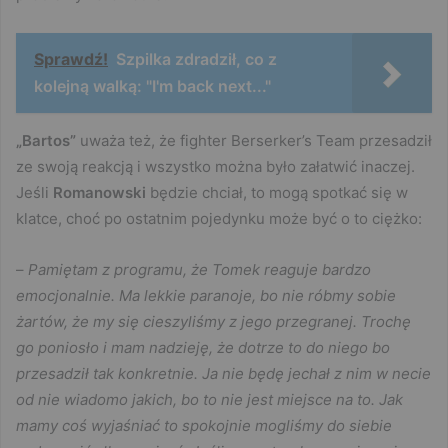
Sprawdź!
Szpilka zdradził, co z
kolejną walką: "I'm back next..."
„Bartos”
uważa też, że fighter Berserker’s Team przesadził
ze swoją reakcją i wszystko można było załatwić inaczej.
Jeśli
Romanowski
będzie chciał, to mogą spotkać się w
klatce, choć po ostatnim pojedynku może być o to ciężko:
–
Pamiętam z programu, że Tomek reaguje bardzo
emocjonalnie. Ma lekkie paranoje, bo nie róbmy sobie
żartów, że my się cieszyliśmy z jego przegranej. Trochę
go poniosło i mam nadzieję, że dotrze to do niego bo
przesadził tak konkretnie. Ja nie będę jechał z nim w necie
od nie wiadomo jakich, bo to nie jest miejsce na to. Jak
mamy coś wyjaśniać to spokojnie mogliśmy do siebie