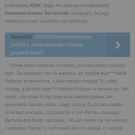
półśredniej
KSW
, dając mu szansę na odpowiedź
Romanowskiemu
.
Bartosiński
stwierdził, że jego
niedoszły rywal wychodzi na hipokrytę:
Sprawdź!
(VIDEO) Kontrowersyjna
porażka Janikowskiego! Sędzia
popełnił błąd?!
–
Tomek mówi szybciej niż myśli, już kilka takich sytuacji
było. Zaczepianie nas na ważeniu, że będzie wyp***dalał
Octopus w powietrze, a jest naszym kolegą. Tu udaje
kolegę, a później wyp***rdziela Octopus w powietrze. Nie
wiem, czy miało to być zagranie marketingowe, ale
generalnie bardzo słabo z jego strony. Dużo tam padało
słów bez pokrycia, coś jeszcze o tym Bartku, naszego
Bartusia biednego zaczepia… No jak mamy się nie cieszyć
z sukcesu Pawła? U nich może się nie cieszą. U nas się