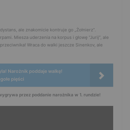
stans, ale znakomicie kontruje go „Żołnierz”.
pami. Miesza uderzenia na korpus i głowę “Jurij”, ale
 przeciwnika! Wraca do walki jeszcze Sinenkov, ale
yla! Narożnik poddaje walkę!
ołe pięści
wygrywa przez poddanie narożnika w 1. rundzie!