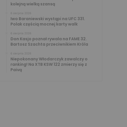
kolejną wielką szansą
6 sierpnia 2026
Iwo Baraniewski wystąpi na UFC 331.
Polak częścią mocnej karty walk
6 sierpnia 2026
Don Kasjo poznał rywala na FAME 32.
Bartosz Szachta przeciwnikiem Króla
6 sierpnia 2026
Niepokonany Włodarczyk zawalczy o
ranking! Na XTB KSW 122 zmierzy się z
Paivą