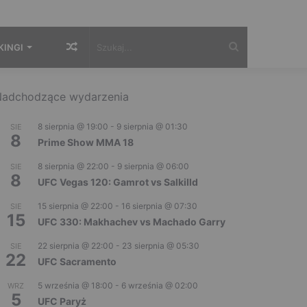
Losowy
Szukaj...
KINGI
artykuł
adchodzące wydarzenia
8 sierpnia @ 19:00
-
9 sierpnia @ 01:30
SIE
8
Prime Show MMA 18
8 sierpnia @ 22:00
-
9 sierpnia @ 06:00
SIE
8
UFC Vegas 120: Gamrot vs Salkilld
15 sierpnia @ 22:00
-
16 sierpnia @ 07:30
SIE
15
UFC 330: Makhachev vs Machado Garry
22 sierpnia @ 22:00
-
23 sierpnia @ 05:30
SIE
22
UFC Sacramento
5 września @ 18:00
-
6 września @ 02:00
WRZ
5
UFC Paryż