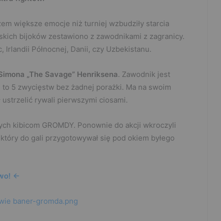
m większe emocje niż turniej wzbudziły starcia
skich bijoków zestawiono z zawodnikami z zagranicy.
 Irlandii Północnej, Danii, czy Uzbekistanu.
Simona „The Savage” Henriksena
. Zawodnik jest
s to 5 zwycięstw bez żadnej porażki. Ma na swoim
ł ustrzelić rywali pierwszymi ciosami.
nych kibicom GROMDY. Ponownie do akcji wkroczyli
, który do gali przygotowywał się pod okiem byłego
wo! <-