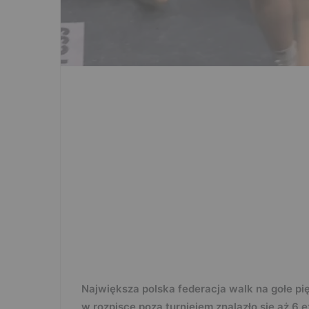
Największa polska federacja walk na gołe pi
w rozpisce poza turniejem znalazło się aż 6 e