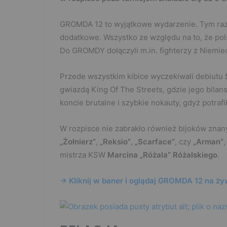
GROMDA 12 to wyjątkowe wydarzenie. Tym raze
dodatkowe. Wszystko ze względu na to, że pol
Do GROMDY dołączyli m.in. fighterzy z Niemiec,
Przede wszystkim kibice wyczekiwali debiutu
gwiazdą King Of The Streets, gdzie jego bilan
koncie brutalne i szybkie nokauty, gdyż potrafi
W rozpisce nie zabrakło również bijoków zna
„Żołnierz”
,
„Reksio”
,
„Scarface”
, czy
„Arman”
mistrza KSW
Marcina „Różala” Różalskiego
.
-> Kliknij w baner i oglądaj GROMDA 12 na ży