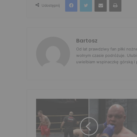
Udostępnij
Bartosz
Od lat prawdziwy fan piłki nożn
wolnym czasie podróżuje. Ulubi
uwielbiam wspinaczkę górską i p