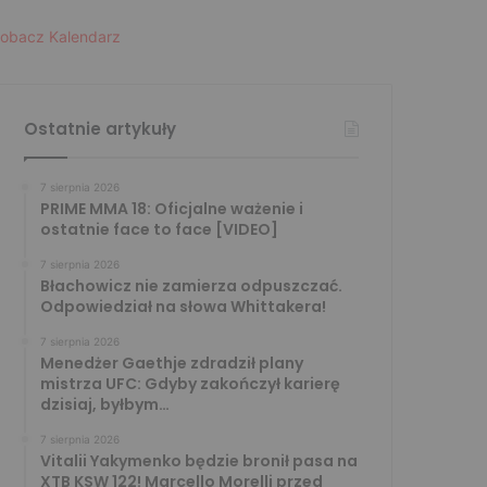
obacz Kalendarz
Ostatnie artykuły
7 sierpnia 2026
PRIME MMA 18: Oficjalne ważenie i
ostatnie face to face [VIDEO]
7 sierpnia 2026
Błachowicz nie zamierza odpuszczać.
Odpowiedział na słowa Whittakera!
7 sierpnia 2026
Menedżer Gaethje zdradził plany
mistrza UFC: Gdyby zakończył karierę
dzisiaj, byłbym…
7 sierpnia 2026
Vitalii Yakymenko będzie bronił pasa na
XTB KSW 122! Marcello Morelli przed