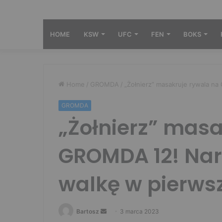
HOME
KSW
UFC
FEN
BOKS
Home
/
GROMDA
/
„Żołnierz” masakruje rywala n
GROMDA
„Żołnierz” masa
GROMDA 12! Nar
walkę w pierwsz
Send
Bartosz
3 marca 2023