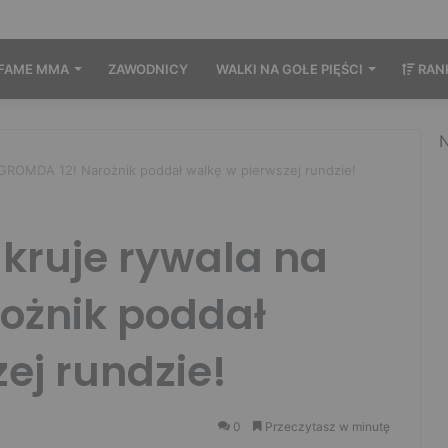
FAME MMA
ZAWODNICY
WALKI NA GOŁE PIĘŚCI
RAN
N
a GROMDA 12! Narożnik poddał walkę w pierwszej rundzie!
kruje rywala na
ożnik poddał
ej rundzie!
0
Przeczytasz w minutę