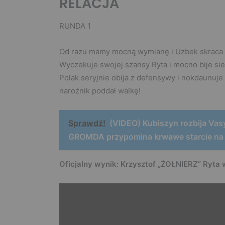
RELACJA
RUNDA 1
Od razu mamy mocną wymianę i Uzbek skraca dy
Wyczekuje swojej szansy Ryta i mocno bije sier
Polak seryjnie obija z defensywy i nokdaunuje
narożnik poddał walkę!
Sprawdź!
(VIDEO) Kubiszyn rozbija Vas
GROMDA przypomina krwawe starcie na g
Oficjalny wynik: Krzysztof „ŻOŁNIERZ” Ryta 