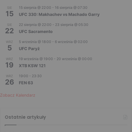
15 sierpnia @ 22:00
-
16 sierpnia @ 07:30
SIE
15
UFC 330: Makhachev vs Machado Garry
22 sierpnia @ 22:00
-
23 sierpnia @ 05:30
SIE
22
UFC Sacramento
5 września @ 18:00
-
6 września @ 02:00
WRZ
5
UFC Paryż
19 września @ 19:00
-
20 września @ 00:00
WRZ
19
XTB KSW 121
19:00
-
23:30
WRZ
26
FEN 63
Zobacz Kalendarz
Ostatnie artykuły