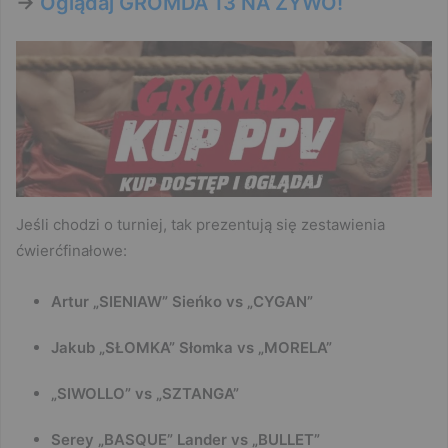
->
Oglądaj GROMDA 13 NA ŻYWO!
Jeśli chodzi o turniej, tak prezentują się zestawienia
ćwierćfinałowe:
Artur „SIENIAW” Sieńko vs „CYGAN”
Jakub „SŁOMKA” Słomka vs „MORELA”
„SIWOLLO” vs „SZTANGA”
Serey „BASQUE” Lander vs „BULLET”