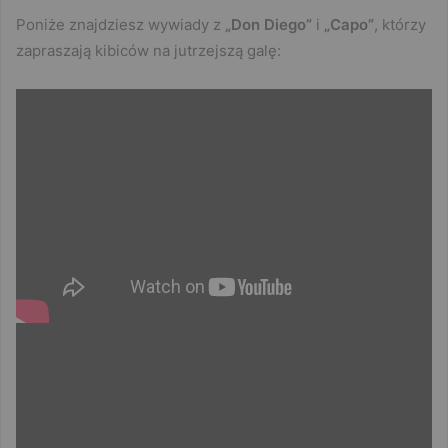
Poniże znajdziesz wywiady z
„Don Diego”
i
„Capo”
, którzy
zapraszają kibiców na jutrzejszą galę: