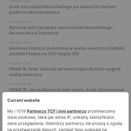
9 sierpnia 2026
Arab oszczędził Murańskiego po walce! W zamian
padła konkretna kwota
9 sierpnia 2026
Ryta nie wytrzymał po zachowaniu Murańskiego.
Mocne słowa Żołnierza
9 sierpnia 2026
Mateusz Gamrot pokonany w walce wieczoru! Salkilld
poddał Polaka na UFC Vegas 120
9 sierpnia 2026
PRIME 18: Arek Tańcula zerwał biceps! Bomba wygrał
walkę wieczoru
9 sierpnia 2026
PRIME 18: Jacek Murański bez szans. Arab zdominował
leciwego rywala
8 sierpnia 2026
PRIME 18: Mariusz Wach rozbity przez 6. rywali. Gypsy
Team zwyciężył w 3. rundzie
8 sierpnia 2026