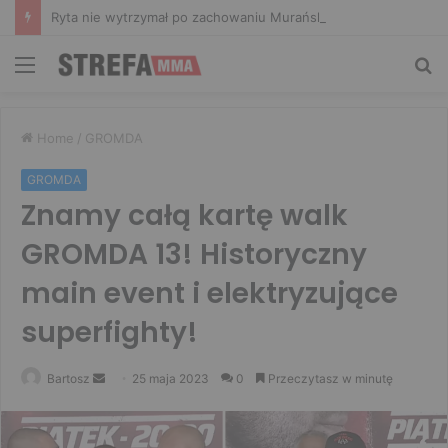
Ryta nie wytrzymał po zachowaniu Murańskiego. Mocne słowa Żołnierza
Menu
Sz
Home
/
GROMDA
GROMDA
Znamy całą kartę walk
GROMDA 13! Historyczny
main event i elektryzujące
superfighty!
Send
Bartosz
25 maja 2023
0
Przeczytasz w minutę
an
email