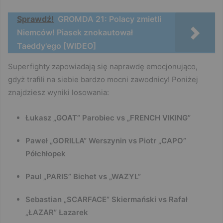
Sprawdź!
GROMDA 21: Polacy zmietli
Niemców! Piasek znokautował
Taeddy'ego [WIDEO]
Superfighty zapowiadają się naprawdę emocjonująco,
gdyż trafili na siebie bardzo mocni zawodnicy! Poniżej
znajdziesz wyniki losowania:
Łukasz „GOAT” Parobiec vs „FRENCH VIKING”
Paweł „GORILLA” Werszynin vs Piotr „CAPO”
Półchłopek
Paul „PARIS” Bichet vs „WAZYL”
Sebastian „SCARFACE” Skiermański vs Rafał
„ŁAZAR” Łazarek