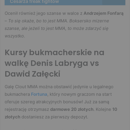
Cesarza freak fightów
Ocenił również jego szanse w walce z
Andrzejem Fonfarą
–
To się okaże, bo to jest MMA. Boksersko mizerne
szanse, ale jeżeli to jest MMA, to może zdarzyć się
wszystko.
Kursy bukmacherskie na
walkę Denis Labryga vs
Dawid Załęcki
Galę Clout MMA można obstawić jedynie u legalnego
bukmachera
Fortuna
, który nowym graczom na start
oferuje szereg atrakcyjnych bonusów! Już za samą
rejestrację otrzymasz
darmowe 20 złotych
. Kolejne
10
złotych
dostaniesz za pierwszy depozyt.