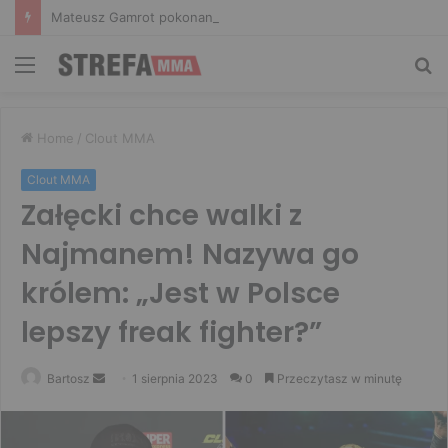
Mateusz Gamrot pokonany w walce wieczoru! Salkilld poddał Polaka na UFC Vegas 120
Menu
Sz
Home
/
Clout MMA
Clout MMA
Załęcki chce walki z
Najmanem! Nazywa go
królem: „Jest w Polsce
lepszy freak fighter?”
Send
Bartosz
1 sierpnia 2023
0
Przeczytasz w minutę
an
email