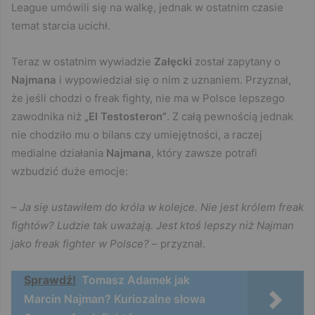
League umówili się na walkę, jednak w ostatnim czasie
temat starcia ucichł.
Teraz w ostatnim wywiadzie
Załęcki
został zapytany o
Najmana
i wypowiedział się o nim z uznaniem. Przyznał,
że jeśli chodzi o freak fighty, nie ma w Polsce lepszego
zawodnika niż
„El Testosteron”
. Z całą pewnością jednak
nie chodziło mu o bilans czy umiejętności, a raczej
medialne działania
Najmana
, który zawsze potrafi
wzbudzić duże emocje:
–
Ja się ustawiłem do króla w kolejce. Nie jest królem freak
fightów? Ludzie tak uważają. Jest ktoś lepszy niż Najman
jako freak fighter w Polsce?
– przyznał.
Sprawdź!
Tomasz Adamek jak
Marcin Najman? Kuriozalne słowa