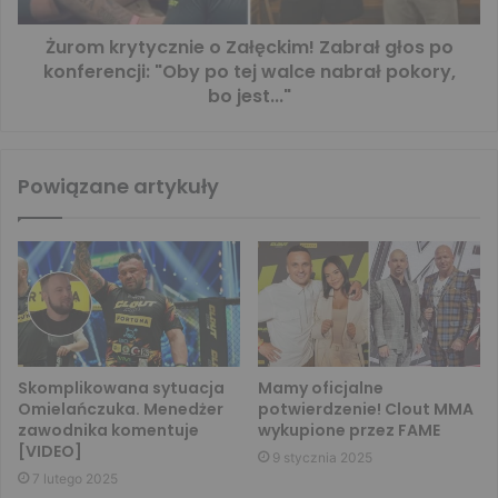
Żurom krytycznie o Załęckim! Zabrał głos po
konferencji: "Oby po tej walce nabrał pokory,
bo jest..."
Powiązane artykuły
Skomplikowana sytuacja
Mamy oficjalne
Omielańczuka. Menedżer
potwierdzenie! Clout MMA
zawodnika komentuje
wykupione przez FAME
[VIDEO]
9 stycznia 2025
7 lutego 2025