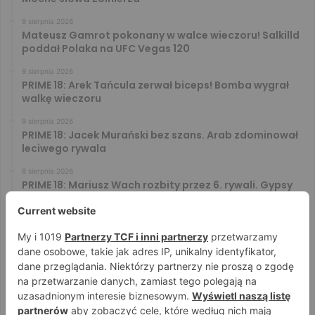
9 sierpnia 2026
Mateusz Gamrot pokonany w walce wieczoru! Salkilld
poddał Polaka na UFC Vegas 120
9 sierpnia 2026
PRIME 18: Arek Tańcula zerwał biceps! Bomba wygrał
walkę wieczoru
9 sierpnia 2026
PRIME 18: Jacek Murański bez szans. Arab zdominował
leciwego rywala
8 sierpnia 2026
PRIME 18: Mariusz Wach rozbity przez 6. rywali. Gypsy
Team zwyciężył w 3. rundzie
8 sierpnia 2026
PRIME 18: Bagieta wrócił i wygrał. Wampirek przegrał w
2. rundzie
8 sierpnia 2026
PRIME 18: Ryta rozbił Jóźwiaka na pełnym dystansie.
Wsparcie Murana nie wystarczyło