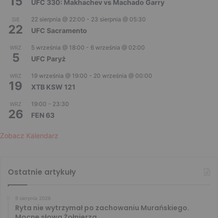
15
UFC 330: Makhachev vs Machado Garry
22 sierpnia @ 22:00
-
23 sierpnia @ 05:30
SIE
22
UFC Sacramento
5 września @ 18:00
-
6 września @ 02:00
WRZ
5
UFC Paryż
19 września @ 19:00
-
20 września @ 00:00
WRZ
19
XTB KSW 121
19:00
-
23:30
WRZ
26
FEN 63
Zobacz Kalendarz
Ostatnie artykuły
9 sierpnia 2026
Ryta nie wytrzymał po zachowaniu Murańskiego.
Mocne słowa Żołnierza