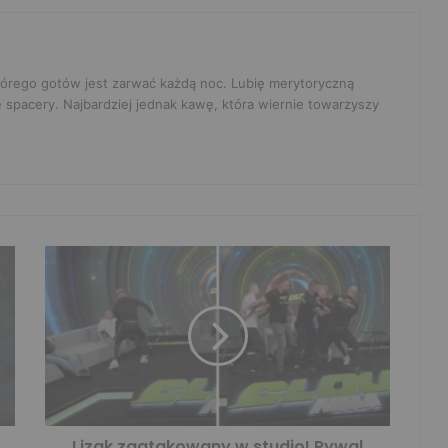
 którego gotów jest zarwać każdą noc. Lubię merytoryczną
e spacery. Najbardziej jednak kawę, która wiernie towarzyszy
Lizak zaatakowany w studio! Rywal