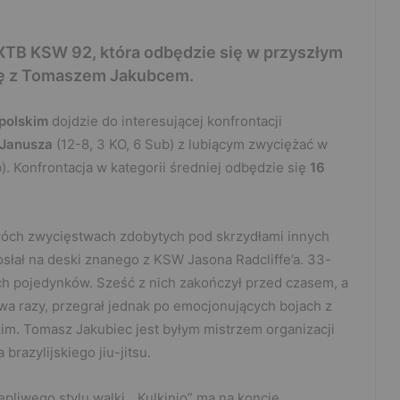
i XTB KSW 92, która odbędzie się w przyszłym
się z Tomaszem Jakubcem.
polskim
dojdzie do interesującej konfrontacji
 Janusza
(12-8, 3 KO, 6 Sub) z lubiącym zwyciężać w
b). Konfrontacja w kategorii średniej odbędzie się
16
wóch zwycięstwach zdobytych pod skrzydłami innych
osłał na deski znanego z KSW Jasona Radcliffe’a. 33-
h pojedynków. Sześć z nich zakończył przed czasem, a
wa razy, przegrał jednak po emocjonujących bojach z
. Tomasz Jakubiec jest byłym mistrzem organizacji
brazylijskiego jiu-jitsu.
pliwego stylu walki. „Kulkinio” ma na koncie