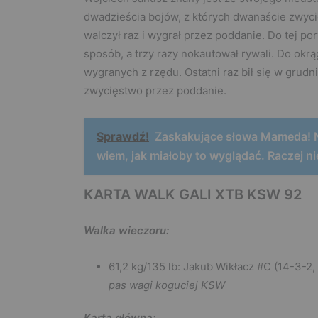
dwadzieścia bojów, z których dwanaście zwyc
walczył raz i wygrał przez poddanie. Do tej po
sposób, a trzy razy nokautował rywali. Do okrą
wygranych z rzędu. Ostatni raz bił się w grudn
zwycięstwo przez poddanie.
Sprawdź!
Zaskakujące słowa Mameda! N
wiem, jak miałoby to wyglądać. Raczej n
KARTA WALK GALI XTB KSW 92
Walka wieczoru:
61,2 kg/135 lb: Jakub Wikłacz #C (14-3-2, 
pas wagi koguciej KSW
Karta główna: