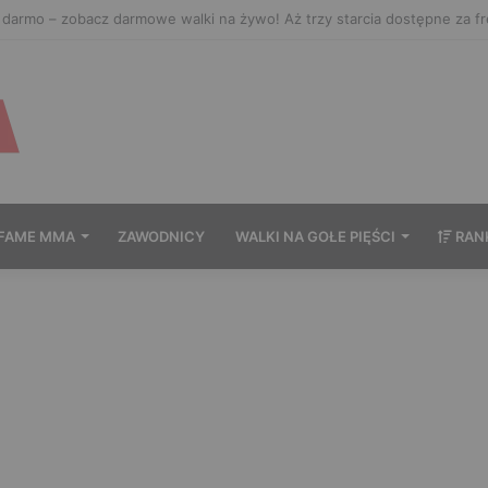
ać Prime MMA 18? Transmisja na żywo
FAME MMA
ZAWODNICY
WALKI NA GOŁE PIĘŚCI
RAN