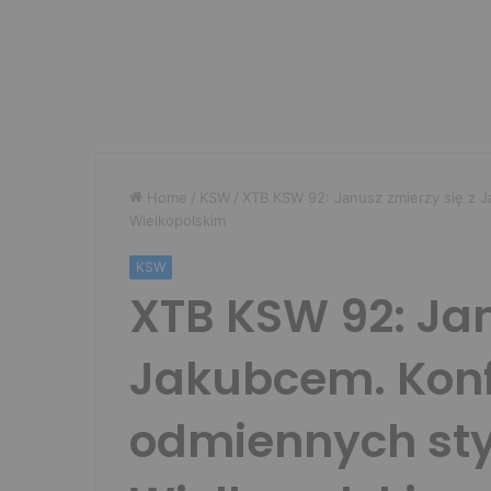
Home
/
KSW
/
XTB KSW 92: Janusz zmierzy się z 
Wielkopolskim
KSW
XTB KSW 92: Jan
Jakubcem. Konf
odmiennych sty