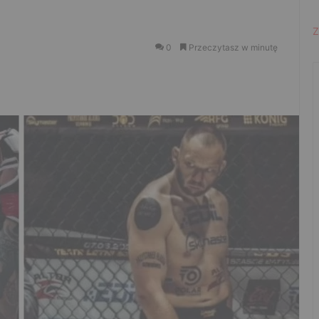
Z
0
Przeczytasz w minutę