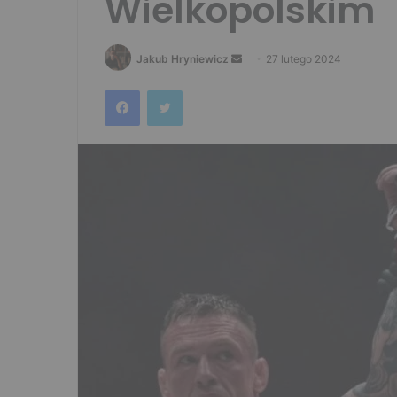
Wielkopolskim
Send
Jakub Hryniewicz
27 lutego 2024
an
Facebook
Twitter
email