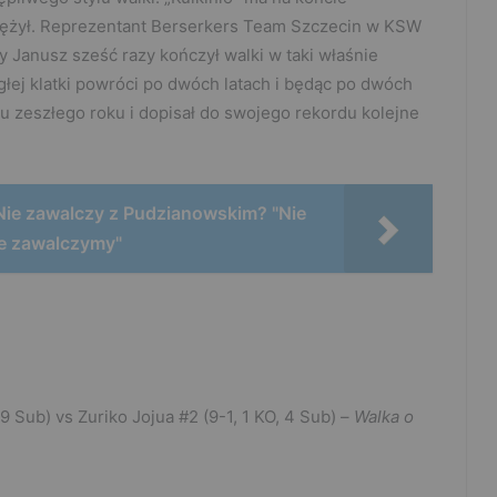
iężył. Reprezentant Berserkers Team Szczecin w KSW
ry Janusz sześć razy kończył walki w taki właśnie
głej klatki powróci po dwóch latach i będąc po dwóch
iu zeszłego roku i dopisał do swojego rekordu kolejne
ie zawalczy z Pudzianowskim? "Nie
ie zawalczymy"
9 Sub) vs Zuriko Jojua #2 (9-1, 1 KO, 4 Sub) –
Walka o