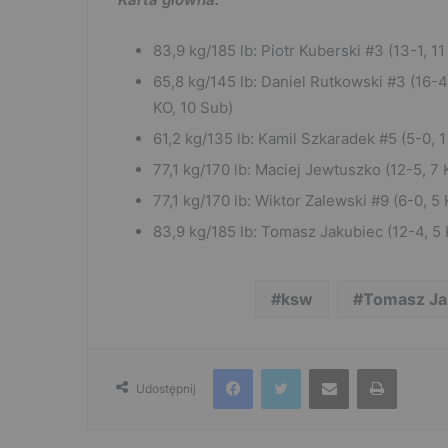
83,9 kg/185 lb: Piotr Kuberski #3 (13-1, 1
65,8 kg/145 lb: Daniel Rutkowski #3 (16-4 
KO, 10 Sub)
61,2 kg/135 lb: Kamil Szkaradek #5 (5-0, 1
77,1 kg/170 lb: Maciej Jewtuszko (12-5, 7
77,1 kg/170 lb: Wiktor Zalewski #9 (6-0, 5 
83,9 kg/185 lb: Tomasz Jakubiec (12-4, 5 
ksw
Tomasz Ja
Facebook
Twitter
Udostępnij przez e-mail
Drukuj
Udostępnij