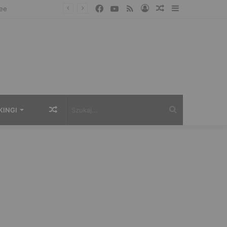
Facebook
YouTube
RSS
Zaloguj
Losowy
Sidebar
artykuł
Losowy
Szukaj...
KINGI
artykuł