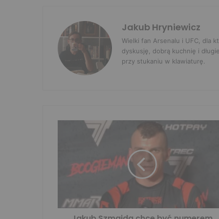
Jakub Hryniewicz
Wielki fan Arsenalu i UFC, dla
dyskusję, dobrą kuchnię i długi
przy stukaniu w klawiaturę.
Jakub Szmajda chce być numerem