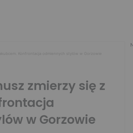
N
Jakubcem. Konfrontacja odmiennych stylów w Gorzowie
usz zmierzy się z
rontacja
lów w Gorzowie