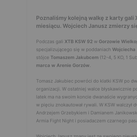
Poznaliśmy kolejną walkę z karty gal
miesiącu. Wojciech Janusz zmierzy 
Podczas gali
XTB KSW 92
w
Gorzowie Wielko
specjalizującego się w poddaniach
Wojciecha
stójce
Tomaszem Jakubcem
(12-4, 5 KO, 1 Su
marca w Arenie Gorzów
.
Tomasz Jakubiec powróci do klatki KSW po d
organizacji. W ostatniej walce błyskawicznie p
latek ma na swoim koncie dwanaście wygranyc
w pięciu znokautował rywali. W KSW walczył d
Andrzejem Grzebykiem i Damianem Janikowskim
Armia Fight Night i posiadaczem czarnego pasa 
Wojciech Janusz znany jest ze swojego nieustę