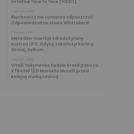
ostatnie face to face [VIDEO]
7 sierpnia 2026
Błachowicz nie zamierza odpuszczać.
Odpowiedział na słowa Whittakera!
7 sierpnia 2026
Menedżer Gaethje zdradził plany
mistrza UFC: Gdyby zakończył karierę
dzisiaj, byłbym…
7 sierpnia 2026
Vitalii Yakymenko będzie bronił pasa na
XTB KSW 122! Marcello Morelli przed
kolejną wielką szansą