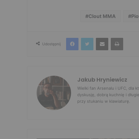
Clout MMA
Pio
Facebook
Twitter
Udostępnij przez e-mail
Drukuj
Udostępnij
Jakub Hryniewicz
Wielki fan Arsenalu i UFC, dla
dyskusję, dobrą kuchnię i długi
przy stukaniu w klawiaturę.