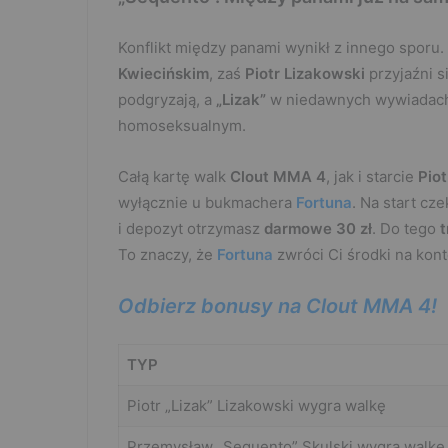
Konflikt między panami wynikł z innego sporu.
Kwiecińskim
, zaś
Piotr Lizakowski
przyjaźni s
podgryzają, a
„Lizak”
w niedawnych wywiadach 
homoseksualnym.
Całą kartę walk
Clout MMA 4
, jak i starcie
Pio
wyłącznie u bukmachera
Fortuna
. Na start cz
i depozyt otrzymasz
darmowe 30 zł
. Do tego
t
To znaczy, że
Fortuna
zwróci Ci środki na kon
Odbierz bonusy na Clout MMA 4!
TYP
Piotr „Lizak” Lizakowski wygra walkę
Przemysław „Sequento” Skulski wygra walkę