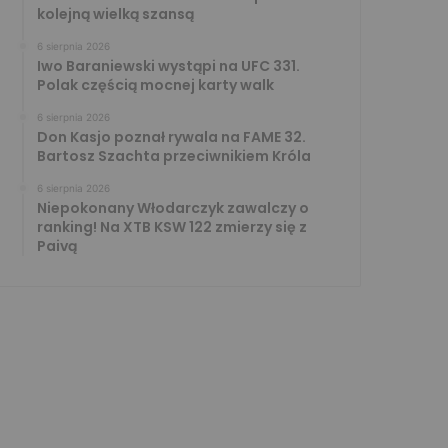
kolejną wielką szansą
6 sierpnia 2026
Iwo Baraniewski wystąpi na UFC 331.
Polak częścią mocnej karty walk
6 sierpnia 2026
Don Kasjo poznał rywala na FAME 32.
Bartosz Szachta przeciwnikiem Króla
6 sierpnia 2026
Niepokonany Włodarczyk zawalczy o
ranking! Na XTB KSW 122 zmierzy się z
Paivą