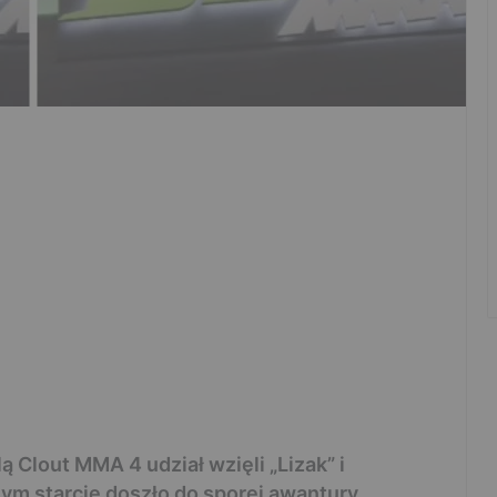
ą Clout MMA 4 udział wzięli „Lizak” i
ym starcie doszło do sporej awantury.