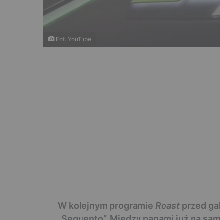
Fot. YouTube
W kolejnym programie
Roast
przed gal
„Sequento”. Między panami już na sam