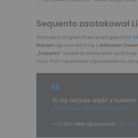
Sequento zaatakował L
Wczorajszy program
Roast
przed galą
Clout 
Najman
cały czas kłócił się z
Adrianem Ciose
„Sequento”
wszedł do studia lekko spóźniony i
liścia. Piotr natychmiast odpowiedział mu ostr
To się nazywa wejść z hukiem!
pic.twitter.com/l1AHPy1R2j
— CLOUT MMA (@cloutmma)
February 