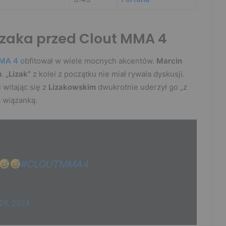
izaka przed Clout MMA 4
MMA 4
obfitował w wiele mocnych akcentów.
Marcin
m
.
„Lizak”
z kolei z początku nie miał rywala dyskusji.
 witając się z
Lizakowskim
dwukrotnie uderzył go „z
ą wiązanką.
#CLOUTMMA4
26, 2024