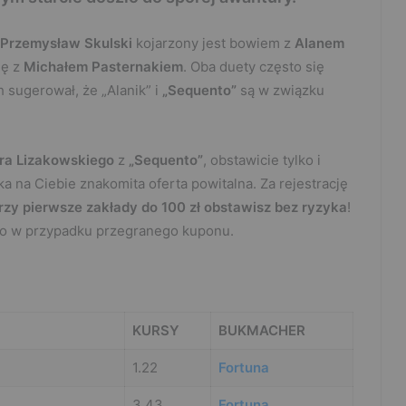
Przemysław Skulski
kojarzony jest bowiem z
Alanem
ię z
Michałem Pasternakiem
. Oba duety często się
sugerował, że „Alanik” i
„Sequento”
są w związku
tra Lizakowskiego
z
„Sequento”
, obstawicie tylko i
eka na Ciebie znakomita oferta powitalna. Za rejestrację
rzy pierwsze zakłady do 100 zł obstawisz bez ryzyka
!
to w przypadku przegranego kuponu.
KURSY
BUKMACHER
1.22
Fortuna
3.43
Fortuna