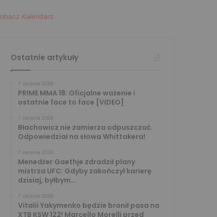
obacz Kalendarz
Ostatnie artykuły
7 sierpnia 2026
PRIME MMA 18: Oficjalne ważenie i
ostatnie face to face [VIDEO]
7 sierpnia 2026
Błachowicz nie zamierza odpuszczać.
Odpowiedział na słowa Whittakera!
7 sierpnia 2026
Menedżer Gaethje zdradził plany
mistrza UFC: Gdyby zakończył karierę
dzisiaj, byłbym…
7 sierpnia 2026
Vitalii Yakymenko będzie bronił pasa na
XTB KSW 122! Marcello Morelli przed