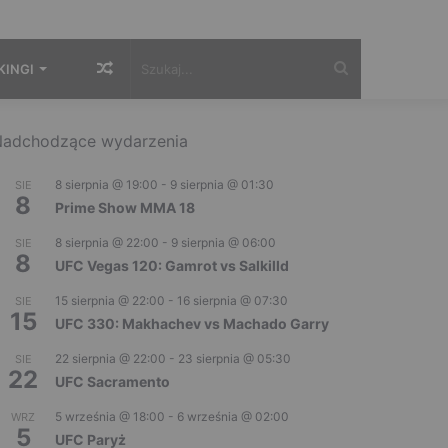
Losowy
Szukaj...
KINGI
artykuł
adchodzące wydarzenia
8 sierpnia @ 19:00
-
9 sierpnia @ 01:30
SIE
8
Prime Show MMA 18
8 sierpnia @ 22:00
-
9 sierpnia @ 06:00
SIE
8
UFC Vegas 120: Gamrot vs Salkilld
15 sierpnia @ 22:00
-
16 sierpnia @ 07:30
SIE
15
UFC 330: Makhachev vs Machado Garry
22 sierpnia @ 22:00
-
23 sierpnia @ 05:30
SIE
22
UFC Sacramento
5 września @ 18:00
-
6 września @ 02:00
WRZ
5
UFC Paryż