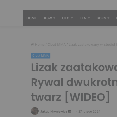
HOME
KSW
UFC
FEN
BOKS
Home
/
Clout MMA
/
Lizak zaatakowany w studio!
Clout MMA
Lizak zaatakow
Rywal dwukrotn
twarz [WIDEO]
Send
Jakub Hryniewicz
27 lutego 2024