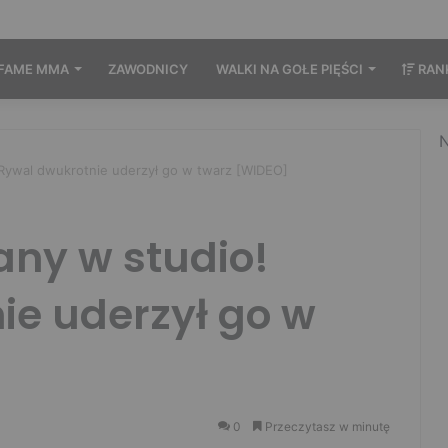
FAME MMA
ZAWODNICY
WALKI NA GOŁE PIĘŚCI
RAN
N
 Rywal dwukrotnie uderzył go w twarz [WIDEO]
any w studio!
ie uderzył go w
0
Przeczytasz w minutę