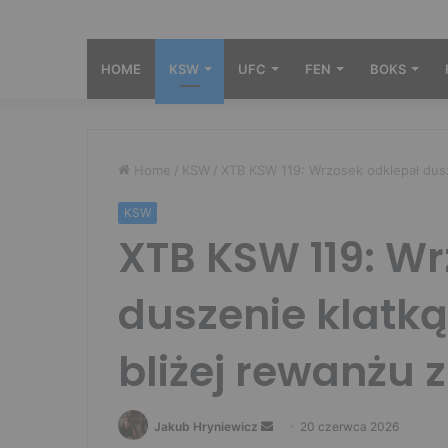
HOME
KSW
UFC
FEN
BOKS
Home
/
KSW
/
XTB KSW 119: Wrzosek odklepał dusz
KSW
XTB KSW 119: Wr
duszenie klatką
bliżej rewanżu 
Send
Jakub Hryniewicz
20 czerwca 2026