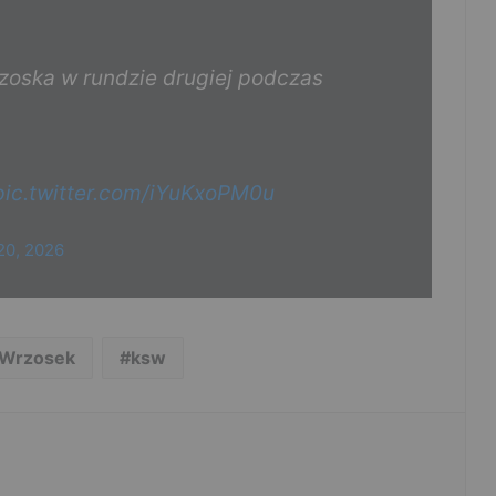
zoska w rundzie drugiej podczas
pic.twitter.com/iYuKxoPM0u
20, 2026
 Wrzosek
ksw