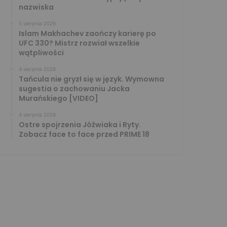
nazwiska
5 sierpnia 2026
Islam Makhachev zaończy karierę po
UFC 330? Mistrz rozwiał wszelkie
wątpliwości
4 sierpnia 2026
Tańcula nie gryzł się w język. Wymowna
sugestia o zachowaniu Jacka
Murańskiego [VIDEO]
4 sierpnia 2026
Ostre spojrzenia Jóźwiaka i Ryty.
Zobacz face to face przed PRIME 18