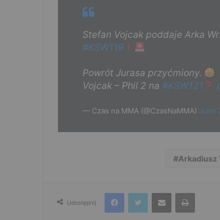
Stefan Vojcak poddaje Arka Wr
#KSW119
Powrót Jurasa przyćmiony.
Vojcak – Phil 2 na
#KSW121
— Czas na MMA (@CzasNaMMA)
June 
Arkadiusz
Facebook
Twitter
Udostępnij przez e-mail
Drukuj
Udostępnij