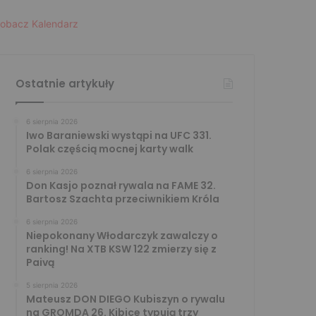
obacz Kalendarz
Ostatnie artykuły
6 sierpnia 2026
Iwo Baraniewski wystąpi na UFC 331.
Polak częścią mocnej karty walk
6 sierpnia 2026
Don Kasjo poznał rywala na FAME 32.
Bartosz Szachta przeciwnikiem Króla
6 sierpnia 2026
Niepokonany Włodarczyk zawalczy o
ranking! Na XTB KSW 122 zmierzy się z
Paivą
5 sierpnia 2026
Mateusz DON DIEGO Kubiszyn o rywalu
na GROMDA 26. Kibice typują trzy