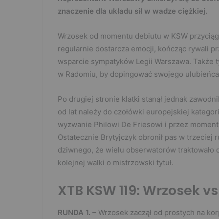
znaczenie dla układu sił w wadze ciężkiej.
Wrzosek od momentu debiutu w KSW przyciąga 
regularnie dostarcza emocji, kończąc rywali 
wsparcie sympatyków Legii Warszawa. Także tym
w Radomiu, by dopingować swojego ulubieńca
Po drugiej stronie klatki stanął jednak zawodn
od lat należy do czołówki europejskiej katego
wyzwanie Philowi De Friesowi i przez moment
Ostatecznie Brytyjczyk obronił pas w trzeciej 
dziwnego, że wielu obserwatorów traktowało dzi
kolejnej walki o mistrzowski tytuł.
XTB KSW 119: Wrzosek vs
RUNDA 1.
– Wrzosek zaczął od prostych na korp