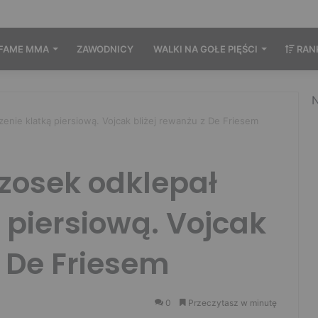
FAME MMA
ZAWODNICY
WALKI NA GOŁE PIĘŚCI
RAN
N
enie klatką piersiową. Vojcak bliżej rewanżu z De Friesem
zosek odklepał
 piersiową. Vojcak
z De Friesem
0
Przeczytasz w minutę