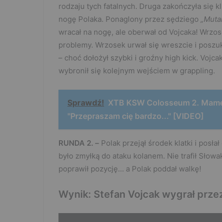
rodzaju tych fatalnych. Druga zakończyła się kl
nogę Polaka. Ponaglony przez sędziego
„Muta
wracał na nogę, ale oberwał od Vojcaka! Wrzos
problemy. Wrzosek urwał się wreszcie i poszuka
– choć dołożył szybki i groźny high kick. Vojc
wybronił się kolejnym wejściem w grappling.
Sprawdź!
XTB KSW Colosseum 2. Mamed
"Przepraszam cię bardzo..." [VIDEO]
RUNDA 2. –
Polak przejął środek klatki i posła
było zmyłką do ataku kolanem. Nie trafił Słowa
poprawił pozycję… a Polak poddał walkę!
Wynik: Stefan Vojcak wygrał przez