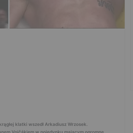
rągłej klatki wszedł Arkadiusz Wrzosek.
efanem Vojčákiem w pojedynku mającym ogromne