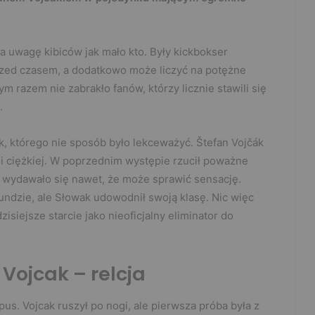
uwagę kibiców jak mało kto. Były kickbokser
przed czasem, a dodatkowo może liczyć na potężne
 razem nie zabrakło fanów, którzy licznie stawili się
.
ik, którego nie sposób było lekceważyć. Štefan Vojčák
rii ciężkiej. W poprzednim występie rzucił poważne
 wydawało się nawet, że może sprawić sensację.
rundzie, ale Słowak udowodnił swoją klasę. Nic więc
siejsze starcie jako nieoficjalny eliminator do
 Vojcak – relcja
us. Vojcak ruszył po nogi, ale pierwsza próba była z