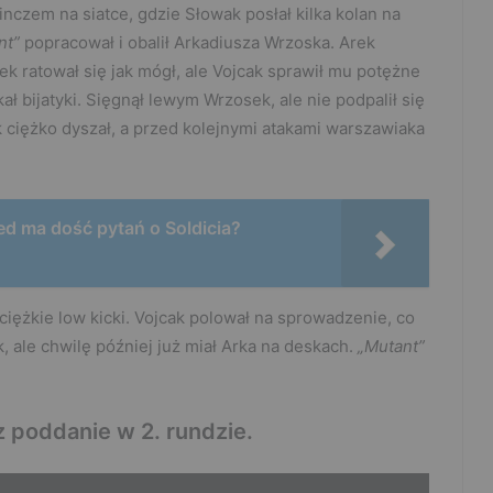
inczem na siatce, gdzie Słowak posłał kilka kolan na
nt”
popracował i obalił Arkadiusza Wrzoska. Arek
ek ratował się jak mógł, ale Vojcak sprawił mu potężne
ł bijatyki. Sięgnął lewym Wrzosek, ale nie podpalił się
ak ciężko dyszał, a przed kolejnymi atakami warszawiaka
 ma dość pytań o Soldicia?
ł ciężkie low kicki. Vojcak polował na sprowadzenie, co
k, ale chwilę później już miał Arka na deskach.
„Mutant”
 poddanie w 2. rundzie.