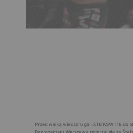
Przed walką wieczoru gali XTB KSW 119 do ok
Reprezentant Warszawy zmierzył się ze Št