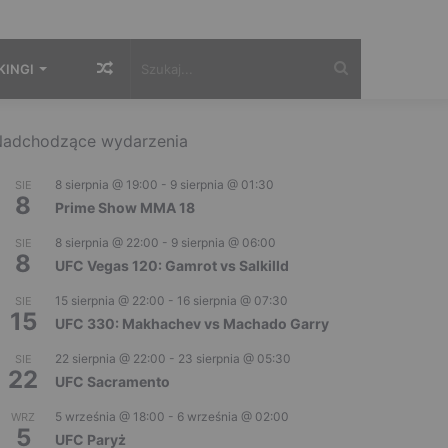
Losowy
Szukaj...
KINGI
artykuł
adchodzące wydarzenia
8 sierpnia @ 19:00
-
9 sierpnia @ 01:30
SIE
8
Prime Show MMA 18
8 sierpnia @ 22:00
-
9 sierpnia @ 06:00
SIE
8
UFC Vegas 120: Gamrot vs Salkilld
15 sierpnia @ 22:00
-
16 sierpnia @ 07:30
SIE
15
UFC 330: Makhachev vs Machado Garry
22 sierpnia @ 22:00
-
23 sierpnia @ 05:30
SIE
22
UFC Sacramento
5 września @ 18:00
-
6 września @ 02:00
WRZ
5
UFC Paryż