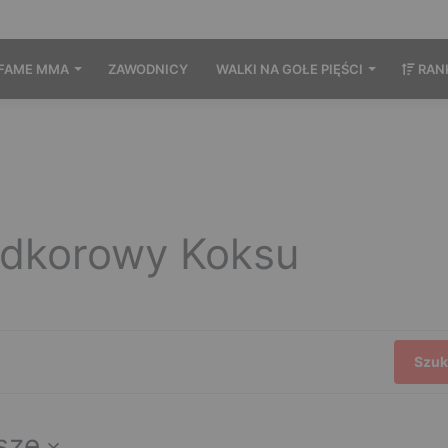
FAME MMA
ZAWODNICY
WALKI NA GOŁE PIĘŚCI
RAN
dkorowy Koksu
Szuk
jsze