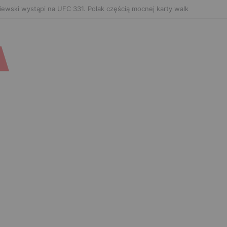
 poznał rywala na FAME 32. Bartosz Szachta przeciwnikiem Króla