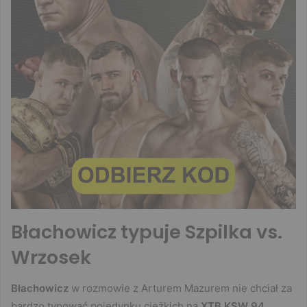
Błachowicz typuje Szpilka vs.
Wrzosek
Błachowicz
w rozmowie z Arturem Mazurem nie chciał za
bardzo typować pojedynku ciężkich na
XTB KSW 94
.