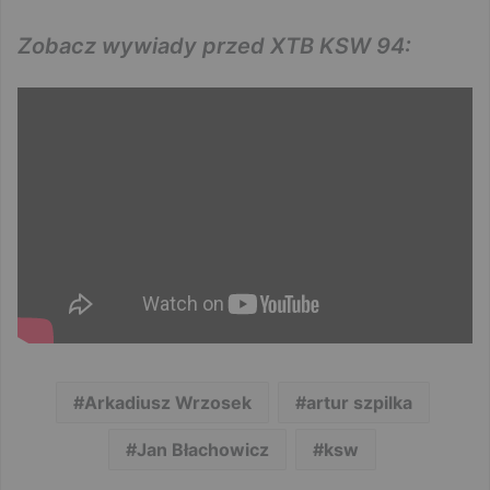
Zobacz wywiady przed XTB KSW 94:
Arkadiusz Wrzosek
artur szpilka
Jan Błachowicz
ksw