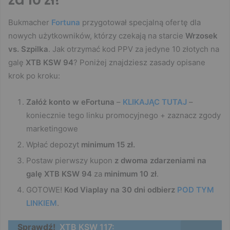
Bukmacher
Fortuna
przygotował specjalną ofertę dla
nowych użytkowników, którzy czekają na starcie
Wrzosek
vs. Szpilka
. Jak otrzymać kod PPV za jedyne 10 złotych na
galę
XTB KSW 94
? Poniżej znajdziesz zasady opisane
krok po kroku:
Załóż konto w eFortuna
–
KLIKAJĄC TUTAJ
–
koniecznie tego linku promocyjnego + zaznacz zgody
marketingowe
Wpłać depozyt
minimum 15 zł.
Postaw pierwszy kupon
z dwoma zdarzeniami na
galę XTB KSW 94
za
minimum 10 zł
.
GOTOWE!
Kod Viaplay na 30 dni odbierz
POD TYM
LINKIEM
.
Sprawdź!
XTB KSW 117: