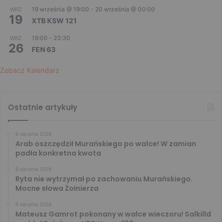
19 września @ 19:00
-
20 września @ 00:00
WRZ
19
XTB KSW 121
19:00
-
23:30
WRZ
26
FEN 63
Zobacz Kalendarz
Ostatnie artykuły
9 sierpnia 2026
Arab oszczędził Murańskiego po walce! W zamian
padła konkretna kwota
9 sierpnia 2026
Ryta nie wytrzymał po zachowaniu Murańskiego.
Mocne słowa Żołnierza
9 sierpnia 2026
Mateusz Gamrot pokonany w walce wieczoru! Salkilld