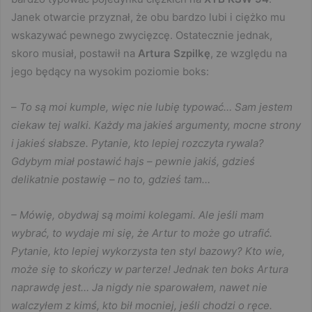
Janek otwarcie przyznał, że obu bardzo lubi i ciężko mu
wskazywać pewnego zwycięzcę. Ostatecznie jednak,
skoro musiał, postawił na
Artura Szpilkę
, ze względu na
jego będący na wysokim poziomie boks:
–
To są moi kumple, więc nie lubię typować… Sam jestem
ciekaw tej walki. Każdy ma jakieś argumenty, mocne strony
i jakieś słabsze. Pytanie, kto lepiej rozczyta rywala?
Gdybym miał postawić hajs – pewnie jakiś, gdzieś
delikatnie postawię – no to, gdzieś tam…
– Mówię, obydwaj są moimi kolegami. Ale jeśli mam
wybrać, to wydaje mi się, że Artur to może go utrafić.
Pytanie, kto lepiej wykorzysta ten styl bazowy? Kto wie,
może się to skończy w parterze! Jednak ten boks Artura
naprawdę jest… Ja nigdy nie sparowałem, nawet nie
walczyłem z kimś, kto bił mocniej, jeśli chodzi o ręce.