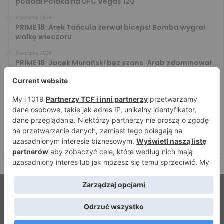
poddał Polaka na UFC Vegas 120
9 sierpnia 2026
PRIME 18: Arek Tańcula zerwał biceps! Bomba wygrał
walkę wieczoru
9 sierpnia 2026
PRIME 18: Jacek Murański bez szans. Arab zdominował
leciwego rywala
8 sierpnia 2026
PRIME 18: Mariusz Wach rozbity przez 6. rywali. Gypsy
Team zwyciężył w 3. rundzie
8 sierpnia 2026
PRIME 18: Bagieta wrócił i wygrał. Wampirek przegrał w
2. rundzie
© Strefamma.pl 2026, Wszelkie prawa zastrzeżone |
Home
Redakcja
Kontakt