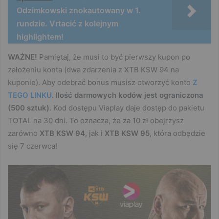
Odzimkowski znokautowany w 1.
rundzie. Vrtacić z kolejnym
highlightem!
WAŻNE!
Pamiętaj, że musi to być pierwszy kupon po
założeniu konta (dwa zdarzenia z XTB KSW 94 na
kuponie). Aby odebrać bonus musisz otworzyć konto
Z
TEGO LINKU
.
Ilość darmowych kodów jest ograniczona
(500 sztuk)
. Kod dostępu Viaplay daje dostęp do pakietu
TOTAL na 30 dni. To oznacza, że za 10 zł obejrzysz
zarówno
XTB KSW 94
, jak i
XTB KSW 95
, która odbędzie
się 7 czerwca!