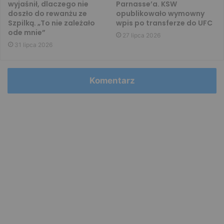
wyjaśnił, dlaczego nie
Parnasse’a. KSW
doszło do rewanżu ze
opublikowało wymowny
Szpilką. „To nie zależało
wpis po transferze do UFC
ode mnie”
27 lipca 2026
31 lipca 2026
Komentarz