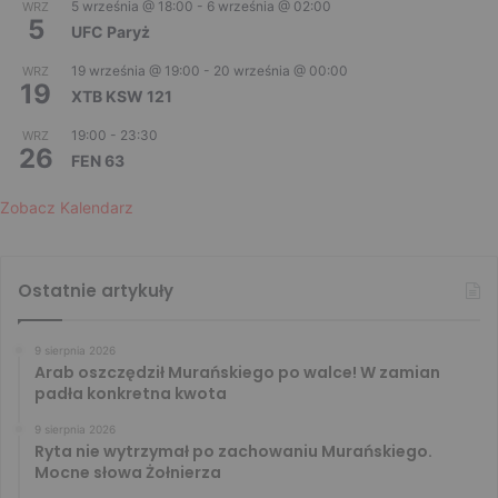
5 września @ 18:00
-
6 września @ 02:00
WRZ
5
UFC Paryż
19 września @ 19:00
-
20 września @ 00:00
WRZ
19
XTB KSW 121
19:00
-
23:30
WRZ
26
FEN 63
Zobacz Kalendarz
Ostatnie artykuły
9 sierpnia 2026
Arab oszczędził Murańskiego po walce! W zamian
padła konkretna kwota
9 sierpnia 2026
Ryta nie wytrzymał po zachowaniu Murańskiego.
Mocne słowa Żołnierza