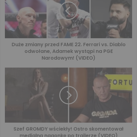
Duże zmiany przed FAME 22. Ferrari vs. Diablo
odwołane, Adamek wystąpi na PGE
Narodowym! (VIDEO)
Szef GROMDY wściekły! Ostro skomentował
medialną nagonkę po trailerze (VIDEO)