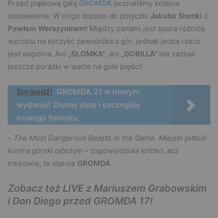
Przed piątkową galą
GROMDA
poznaliśmy kolejne
zestawienie. W ringu dojdzie do potyczki
Jakuba Słomki
z
Pawłem Werszyninem
! Między panami jest spora różnica
wzrostu na korzyść zawodnika z gór, jednak jedna rzecz
jest wspólna. Ani
„SŁOMKA”
, ani
„GORILLA”
nie zaznali
jeszcze porażki w walce na gołe pięści!
Sprawdź!
GROMDA 21 w nowym
wydaniu! Znamy datę i szczegóły
nowego formatu
–
The Most Dangerous Beasts in the Game. Miejski pitbull
kontra górski olbrzym
– zapowiedziała krótko, acz
treściwie, to starcie
GROMDA
.
Zobacz też LIVE z Mariuszem Grabowskim
i Don Diego przed GROMDA 17!