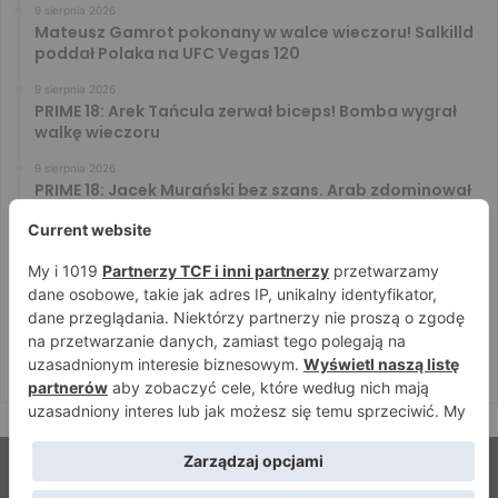
9 sierpnia 2026
Mateusz Gamrot pokonany w walce wieczoru! Salkilld
poddał Polaka na UFC Vegas 120
9 sierpnia 2026
PRIME 18: Arek Tańcula zerwał biceps! Bomba wygrał
walkę wieczoru
9 sierpnia 2026
PRIME 18: Jacek Murański bez szans. Arab zdominował
leciwego rywala
8 sierpnia 2026
PRIME 18: Mariusz Wach rozbity przez 6. rywali. Gypsy
Team zwyciężył w 3. rundzie
8 sierpnia 2026
PRIME 18: Bagieta wrócił i wygrał. Wampirek przegrał w
2. rundzie
© Strefamma.pl 2026, Wszelkie prawa zastrzeżone |