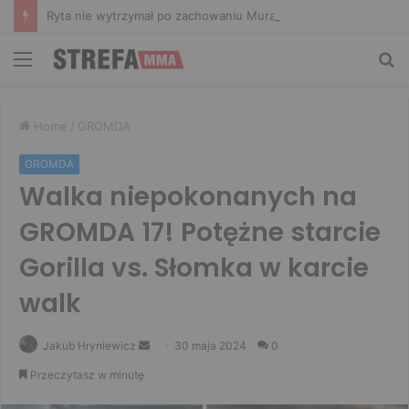
Ryta nie wytrzymał po zachowaniu Murańskiego. Mocne słowa Żołnierza
Menu
Sz
Home
/
GROMDA
GROMDA
Walka niepokonanych na
GROMDA 17! Potężne starcie
Gorilla vs. Słomka w karcie
walk
Send
Jakub Hryniewicz
30 maja 2024
0
an
Przeczytasz w minutę
email