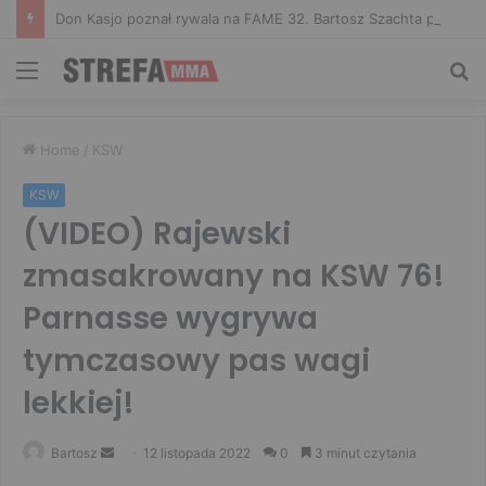
Don Kasjo poznał rywala na FAME 32. Bartosz Szachta przeciwnikiem Króla
Menu
Sz
Home
/
KSW
KSW
(VIDEO) Rajewski
zmasakrowany na KSW 76!
Parnasse wygrywa
tymczasowy pas wagi
lekkiej!
Send
Bartosz
12 listopada 2022
0
3 minut czytania
an