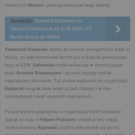
celem jest
Marian
i pełnoprawny pas wagi lekkiej.
Sprawdź!
Daniel Rutkowski vs.
Oleksii Polishchuk na XTB KSW 117.
Rutek wraca do MMA
Sebastian Rajewski
słynie ze swoich umiejętności walki w
stójce, co zaprezentował fanom już w trakcie pierwszego
boju w KSW.
Sebastian
rozbił wówczas w dominującym
stylu
Armena Stepanyana
i za swój występ został
nagrodzony bonusem. Tuż przed wejściem do organizacji
Rajewski
wygrał dwie walki przed czasem i w obu
znokautował rywali wysokim kopnięciem.
Po pierwszym pojedynku w organizacji KSW Sebastian
stanął do boju z
Filipem
Pejiciem
i został przez niego
znokautowany.
Rajewski
szybko odbudował się po tej