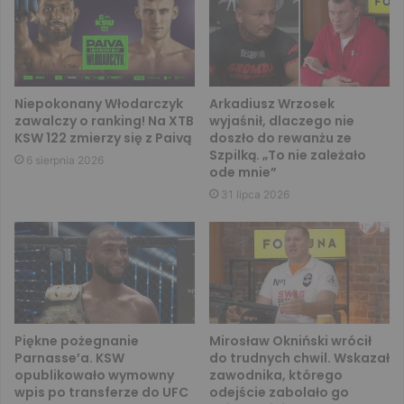
Niepokonany Włodarczyk
Arkadiusz Wrzosek
zawalczy o ranking! Na XTB
wyjaśnił, dlaczego nie
KSW 122 zmierzy się z Paivą
doszło do rewanżu ze
Szpilką. „To nie zależało
6 sierpnia 2026
ode mnie”
31 lipca 2026
Piękne pożegnanie
Mirosław Okniński wrócił
Parnasse’a. KSW
do trudnych chwil. Wskazał
opublikowało wymowny
zawodnika, którego
wpis po transferze do UFC
odejście zabolało go