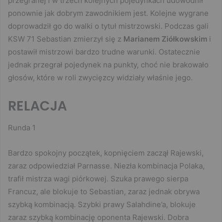
przegranej i w trzech kolejnych pojedynkach udowodnił
ponownie jak dobrym zawodnikiem jest. Kolejne wygrane
doprowadził go do walki o tytuł mistrzowski. Podczas gali
KSW 71 Sebastian zmierzył się z
Marianem Ziółkowskim
i
postawił mistrzowi bardzo trudne warunki. Ostatecznie
jednak przegrał pojedynek na punkty, choć nie brakowało
głosów, które w roli zwycięzcy widziały właśnie jego.
RELACJA
Runda 1
Bardzo spokojny początek, kopnięciem zaczął Rajewski,
zaraz odpowiedział Parnasse. Niezła kombinacja Polaka,
trafił mistrza wagi piórkowej. Szuka prawego sierpa
Francuz, ale blokuje to Sebastian, zaraz jednak obrywa
szybką kombinacją. Szybki prawy Salahdine’a, blokuje
zaraz szybką kombinację oponenta Rajewski. Dobra