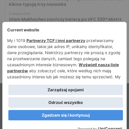
Kibice typują trzy nazwiska
5 sierpnia 2026
Islam Makhachev zaończy karierę po UFC 330? Mistrz
rozwiał wszelkie wątpliwości
4 sierpnia 2026
Tańcula nie gryzł się w język. Wymowna sugestia o
zachowaniu Jacka Murańskiego [VIDEO]
4 sierpnia 2026
Ostre spojrzenia Jóźwiaka i Ryty. Zobacz face to face
przed PRIME 18
© Strefamma.pl 2026, Wszelkie prawa zastrzeżone |
Home
Redakcja
Kontakt
Facebook
YouTube
RSS