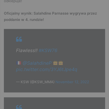
odklepuje!
Oficjalny wynik: Salahdine Parnasse wygrywa przez
poddanie w 4. rundzie!
Flawless!!
#KSW76
@SalahdineP
pic.twitter.com/3YJ6tJpe4q
— KSW (@KSW_MMA)
November 12, 2022