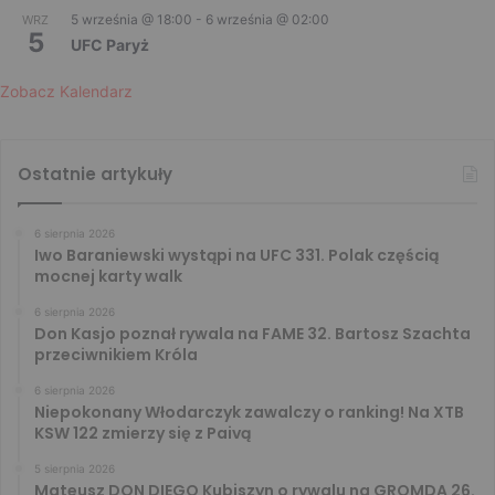
5 września @ 18:00
-
6 września @ 02:00
WRZ
5
UFC Paryż
Zobacz Kalendarz
Ostatnie artykuły
6 sierpnia 2026
Iwo Baraniewski wystąpi na UFC 331. Polak częścią
mocnej karty walk
6 sierpnia 2026
Don Kasjo poznał rywala na FAME 32. Bartosz Szachta
przeciwnikiem Króla
6 sierpnia 2026
Niepokonany Włodarczyk zawalczy o ranking! Na XTB
KSW 122 zmierzy się z Paivą
5 sierpnia 2026
Mateusz DON DIEGO Kubiszyn o rywalu na GROMDA 26.