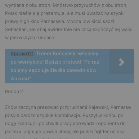
wymiana z obu stron. Mnóstwo przyruchów z obu stron,
Polak nieźle się prezentuje, ale musi uważać na szybki
prawy high kick Parnasse’a. Mocne low kicki sadzi
Sebastian, ale obaj ewidentnie nie chcą skończyć tej walki
w pierwszych rundach.
Sprawdź!
Trener Kościelski wściekły
po werdykcie! Będzie protest! "Po raz
kolejny sędziuje źle dla zawodników
Ankosu"
Runda 2
Znów zaczyna presować przyruchami Rajewski, Parnasse
posyła bardzo szybkie kombinacje. Ruszył w końcu po
nogę Francuz i po chwili pracy sprowadził oponenta do
parteru. Zajmuje powoli plecy, ale polski fighter ucieka