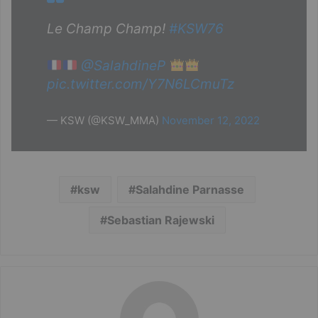
Le Champ Champ!
#KSW76
@SalahdineP
pic.twitter.com/Y7N6LCmuTz
— KSW (@KSW_MMA)
November 12, 2022
ksw
Salahdine Parnasse
Sebastian Rajewski