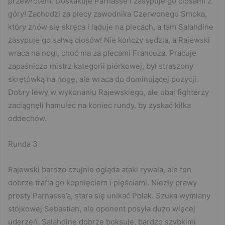
przewrotem. Doskakuje Parnasse i zasypuje go ciosami z
góry! Zachodzi za plecy zawodnika Czerwonego Smoka,
który znów się skręca i ląduje na plecach, a tam Salahdine
zasypuje go salwą ciosów! Nie kończy sędzia, a Rajewski
wraca na nogi, choć ma za plecami Francuza. Pracuje
zapaśniczo mistrz kategorii piórkowej, był straszony
skrętówką na nogę, ale wraca do dominującej pozycji.
Dobry lewy w wykonaniu Rajewskiego, ale obaj fighterzy
zaciągnęli hamulec na koniec rundy, by zyskać kilka
oddechów.
Runda 3
Rajewski bardzo czujnie ogląda ataki rywala, ale ten
dobrze trafia go kopnięciem i pięściami. Niezły prawy
prosty Parnasse’a, stara się unikać Polak. Szuka wymiany
stójkowej Sebastian, ale oponent posyła dużo więcej
uderzeń. Salahdine dobrze boksuje, bardzo szybkimi