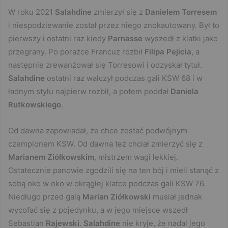
W roku 2021
Salahdine
zmierzył się z
Danielem
Torresem
i niespodziewanie został przez niego znokautowany. Był to
pierwszy i ostatni raz kiedy
Parnasse
wyszedł z klatki jako
przegrany. Po porażce Francuz rozbił
Filipa Pejicia
, a
następnie zrewanżował się Torresowi i odzyskał tytuł.
Salahdine
ostatni raz walczył podczas gali KSW 68 i w
ładnym stylu najpierw rozbił, a potem poddał
Daniela
Rutkowskiego
.
Od dawna zapowiadał, że chce zostać podwójnym
czempionem KSW. Od dawna też chciał zmierzyć się z
Marianem Ziółkowskim
, mistrzem wagi lekkiej.
Ostatecznie panowie zgodzili się na ten bój i mieli stanąć z
sobą oko w oko w okrągłej klatce podczas gali KSW 76.
Niedługo przed galą
Marian Ziółkowski
musiał jednak
wycofać się z pojedynku, a w jego miejsce wszedł
Sebastian
Rajewski
.
Salahdine
nie kryje, że nadal jego