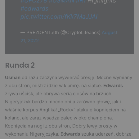
#UFC278
#USMAN
#R1
Highlights
#edwards
pic.twitter.com/fKk7MaJJAl
— PREZDENT.eth (@CryptoLifeJack)
August
21, 2022
Runda 2
Usman
od razu zaczyna wywierać presję. Mocne wymiany
z obu stron, mistrz idzie w klamrę. na siatce.
Edwards
zrywa uścisk, ale obrywa serią ciosów na brzuch.
Nigeryjczyk bardzo mocno obija zarówno głowę, jak i
właśnie korpus Anglika! „Rocky” atakuje kopnięciem na
kolano, ale zaraz wsadza palec w oko championa.
Kopnięcia na nogi z obu stron, Dobry lewy prosty w
wykonaniu Nigeryjczyka.
Edwards
szuka uderzeń, dobrze