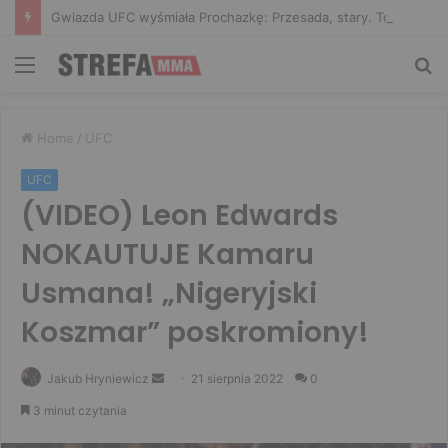
Gwiazda UFC wyśmiała Prochazkę: Przesada, stary. To jest sztuczne
Menu
Sz
Home
/
UFC
UFC
(VIDEO) Leon Edwards
NOKAUTUJE Kamaru
Usmana! „Nigeryjski
Koszmar” poskromiony!
Send
Jakub Hryniewicz
21 sierpnia 2022
0
an
3 minut czytania
email