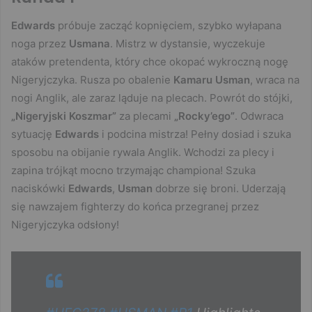
Edwards
próbuje zacząć kopnięciem, szybko wyłapana
noga przez
Usmana
. Mistrz w dystansie, wyczekuje
ataków pretendenta, który chce okopać wykroczną nogę
Nigeryjczyka. Rusza po obalenie
Kamaru Usman
, wraca na
nogi Anglik, ale zaraz ląduje na plecach. Powrót do stójki,
„Nigeryjski Koszmar”
za plecami
„Rocky’ego”
. Odwraca
sytuację
Edwards
i podcina mistrza! Pełny dosiad i szuka
sposobu na obijanie rywala Anglik. Wchodzi za plecy i
zapina trójkąt mocno trzymając championa! Szuka
naciskówki
Edwards
,
Usman
dobrze się broni. Uderzają
się nawzajem fighterzy do końca przegranej przez
Nigeryjczyka odsłony!