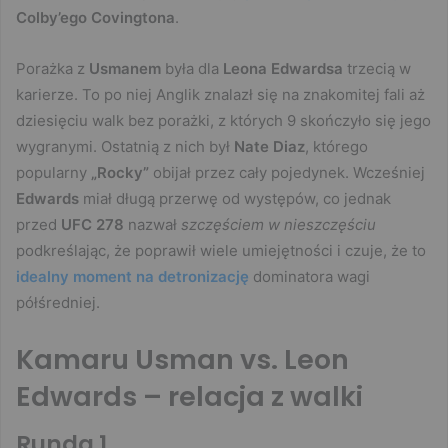
Colby’ego Covingtona
.
Porażka z
Usmanem
była dla
Leona Edwardsa
trzecią w
karierze. To po niej Anglik znalazł się na znakomitej fali aż
dziesięciu walk bez porażki, z których 9 skończyło się jego
wygranymi. Ostatnią z nich był
Nate Diaz
, którego
popularny
„Rocky”
obijał przez cały pojedynek. Wcześniej
Edwards
miał długą przerwę od występów, co jednak
przed
UFC 278
nazwał
szczęściem w nieszczęściu
podkreślając, że poprawił wiele umiejętności i czuje, że to
idealny moment na detronizację
dominatora wagi
półśredniej.
Kamaru Usman vs. Leon
Edwards – relacja z walki
Runda 1