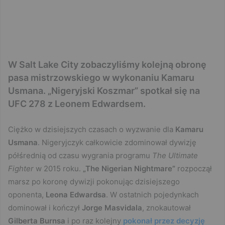
W Salt Lake City zobaczyliśmy kolejną obronę
pasa mistrzowskiego w wykonaniu Kamaru
Usmana. „Nigeryjski Koszmar” spotkał się na
UFC 278 z Leonem Edwardsem.
Ciężko w dzisiejszych czasach o wyzwanie dla
Kamaru
Usmana
. Nigeryjczyk całkowicie zdominował dywizję
półśrednią od czasu wygrania programu
The Ultimate
Fighter
w 2015 roku.
„The Nigerian Nightmare”
rozpoczął
marsz po koronę dywizji
pokonując dzisiejszego
oponenta,
Leona Edwardsa
. W ostatnich pojedynkach
dominował i kończył
Jorge Masvidala
, znokautował
Gilberta Burnsa
i po raz kolejny
pokonał przez decyzję