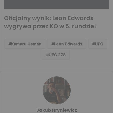
Oficjalny wynik: Leon Edwards
wygrywa przez KO w 5. rundzie!
Kamaru Usman
Leon Edwards
UFC
UFC 278
Jakub Hryniewicz