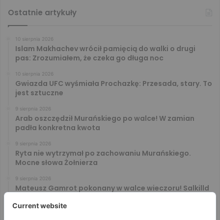
Ostatnie artykuły
10 sierpnia 2026
Islam Makhachev wrócił pamięcią do walki o drugi
pas: Zrozumiałem, że czeka go długa noc
10 sierpnia 2026
Gwiazda UFC wyśmiała Prochazkę: Przesada, stary. To
jest sztuczne
9 sierpnia 2026
Arab oszczędził Murańskiego po walce! W zamian
padła konkretna kwota
9 sierpnia 2026
Ryta nie wytrzymał po zachowaniu Murańskiego.
Mocne słowa Żołnierza
9 sierpnia 2026
Mateusz Gamrot pokonany w walce wieczoru! Salkilld
poddał Polaka na UFC Vegas 120
9 sierpnia 2026