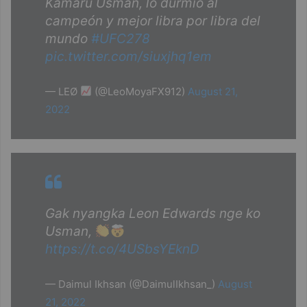
Kamaru Usman, lo durmió al
campeón y mejor libra por libra del
mundo
#UFC278
pic.twitter.com/siuxjhq1em
— LEØ
(@LeoMoyaFX912)
August 21,
2022
Gak nyangka Leon Edwards nge ko
Usman,
https://t.co/4USbsYEknD
— Daimul Ikhsan (@DaimulIkhsan_)
August
21, 2022