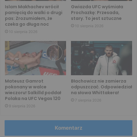
Islam Makhachev wrócił
Gwiazda UFC wyśmiała
pamięcią do walki o drugi
Prochazkę: Przesada,
pas: Zrozumiałem, że
stary. To jest sztuczne
czeka go długa noc
10 sierpnia 2026
10 sierpnia 2026
Mateusz Gamrot
Błachowicz nie zamierza
pokonany w walce
odpuszczać. Odpowiedział
wieczoru! Salkilld poddał
na słowa Whittakera!
Polaka na UFC Vegas 120
7 sierpnia 2026
9 sierpnia 2026
Komentarz