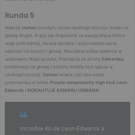
Runda 5
Atakuje
Usman
prostym, szuka tajskiego klinczu i kolan na
głowę Anglik. Krąży jak drapieżnik za swoją ofiarą mistrz
wagi półśredniej, skraca dystans i wyprowadza serię
uderzeń na brzuch i głowę. Nieudana próba obalenia w
wykonaniu Nigeryjczyka. Kopnięcia ze strony
Edwardsa
,
kombinacja na głowę i kolejny middle kick ląduje w
okolicach krocza.
Usman
wraca i od razu kopie
przeciwnika w tułów.
Posyła niesamowity high kick Leon
Edwards i NOKAUTUJE KAMARU USMANA
!
Increíble Ko de Leon Edwards a