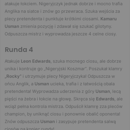
atakuje łokciem. Nigeryjczyk jednak dobrze i mocno trafia
Anglika na siatce i znów go przewraca. Szuka wejścia za
plecy pretendenta i punktuje krótkimi ciosami.
Kamaru
Usman
zmienia pozycję i zdawał się szukać gilotyny.
Odpuszcza mistrz i wyprowadza jeszcze 4 celne ciosy.
Runda 4
Atakuje
Leon Edwards
, szuka mocnego ciosu, ale dobrze
unika i kontruje go „Nigeryjski Koszmar”. Poszukał klamry
„Rocky”
i utrzymuje plecy Nigeryjczyka! Odpuszcza w
ońcu Anglik, a
Usman
ucieka, trafia i z łatwością obala
pretendenta! Wyprowadza uderzenia z góry
Usman
, lecą
pięści na żebra i łokcie na głowę. Skręca się
Edwards
, ale
wciąż pełna kontrola mistrza. Odpuścił klamrę zza pleców
champion, by uniknąć ciosu i ponownie obalić oponenta!
Znów odpuszcza
Usman
i zasypuje pretendenta salwą
ciosów na koniec rundy!