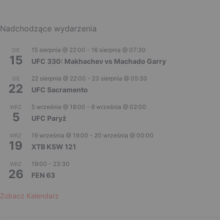
Nadchodzące wydarzenia
15 sierpnia @ 22:00
-
16 sierpnia @ 07:30
SIE
15
UFC 330: Makhachev vs Machado Garry
22 sierpnia @ 22:00
-
23 sierpnia @ 05:30
SIE
22
UFC Sacramento
5 września @ 18:00
-
6 września @ 02:00
WRZ
5
UFC Paryż
19 września @ 19:00
-
20 września @ 00:00
WRZ
19
XTB KSW 121
19:00
-
23:30
WRZ
26
FEN 63
Zobacz Kalendarz