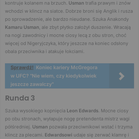
kontruje kolanem na brzuch.
Usman
trafia prawym i znów
wchodzi w klincz na siatce. Dobrze broni się Anglik i rusza
po sprowadzenie, ale bardzo nieudane. Szuka Anakondy
Kamaru Usman
, ale zbyt płytko założył duszenie. Wracają
na nogi zawodnicy i mocne ciosy lecą z obu stron, choć
więcej od Nigeryjczyka, który jeszcze na koniec odsłony
obala przeciwnika i atakuje łokciami.
Sprawdź!
Koniec kariery McGregora
w UFC? "Nie wiem, czy kiedykolwiek
jeszcze zawalczy"
Runda 3
Szuka wysokiego kopnięcia
Leon Edwards
. Mocne ciosy
po obu stronach, wyłapuje nogę pretendenta mistrz wagi
półśredniej.
Usman
pozwala przeciwnikowi wstać i trzyma
klincz za plecami.
Edwardsowi
udaje się zerwać klamrę i