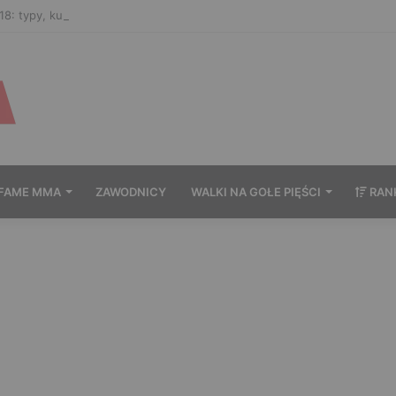
8: typy, kursy i zakłady bukmacherskie na galę
FAME MMA
ZAWODNICY
WALKI NA GOŁE PIĘŚCI
RAN