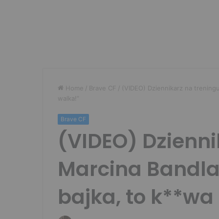
Home
/
Brave CF
/
(VIDEO) Dziennikarz na treningu
walka!”
Brave CF
(VIDEO) Dzienni
Marcina Bandla!
bajka, to k**wa