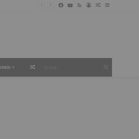
Facebook
YouTube
RSS
Zaloguj
Losowy
Sidebar
artykuł
Losowy
Szukaj...
KINGI
artykuł