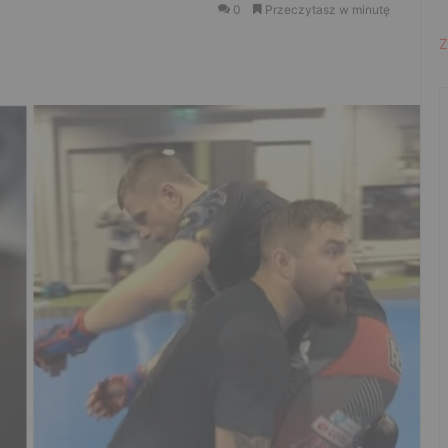
0
Przeczytasz w minutę
Z