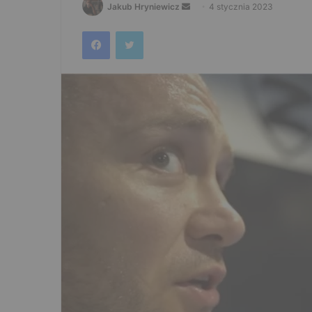
Send
Jakub Hryniewicz
4 stycznia 2023
an
Facebook
Twitter
email