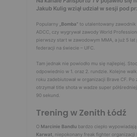
Na kanale
Fansportu TV
pojawiło się n
Jakub Kulig wziął udział w sesji pod
Popularny
„Bomba”
to utalentowany zawodnik b
ADCC, czy wygrywał zawody World Professiona
pierwszy start w zawodowym MMA, a już 5 lat 
federacji na świecie – UFC.
Tam jednak nie powiodło mu się najlepiej. Stoc
odpowiednio w 1. oraz 2. rundzie. Kolejne walk
roku zadebiutował w organizacji Brave CF. Po
otrzymał title shota w wadze super półśrednie
90 sekund.
Trening w Zenith Łódź
O
Marcinie Bandlu
bardzo ciepło wypowiadają 
Karwat
, niepokonany freak fighter organizac