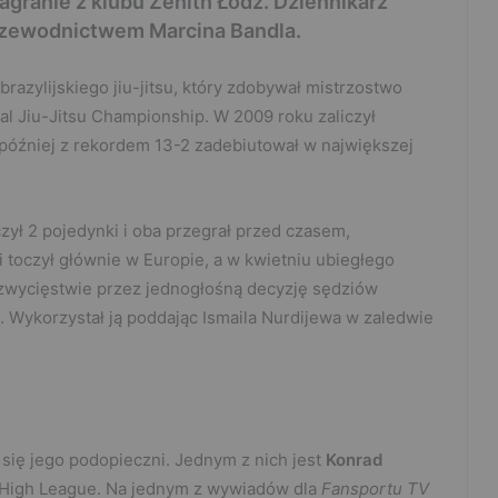
agranie z klubu Zenith Łódź. Dziennikarz
 przewodnictwem Marcina Bandla.
razylijskiego jiu-jitsu, który zdobywał mistrzostwo
l Jiu-Jitsu Championship. W 2009 roku zaliczył
później z rekordem 13-2 zadebiutował w największej
zył 2 pojedynki i oba przegrał przed czasem,
i toczył głównie w Europie, a w kwietniu ubiegłego
 zwycięstwie przez jednogłośną decyzję sędziów
j. Wykorzystał ją poddając Ismaila Nurdijewa w zaledwie
się jego podopieczni. Jednym z nich jest
Konrad
ji High League. Na jednym z wywiadów dla
Fansportu TV