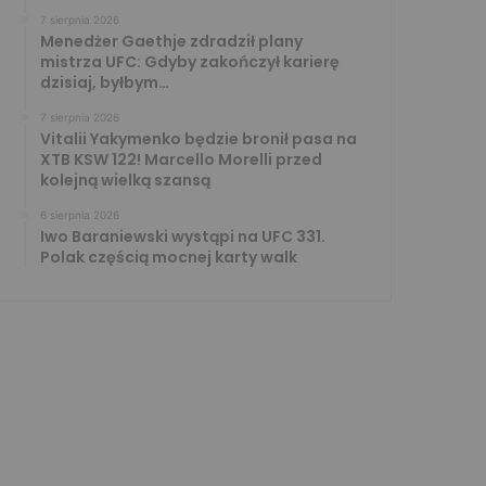
7 sierpnia 2026
Menedżer Gaethje zdradził plany
mistrza UFC: Gdyby zakończył karierę
dzisiaj, byłbym…
7 sierpnia 2026
Vitalii Yakymenko będzie bronił pasa na
XTB KSW 122! Marcello Morelli przed
kolejną wielką szansą
6 sierpnia 2026
Iwo Baraniewski wystąpi na UFC 331.
Polak częścią mocnej karty walk