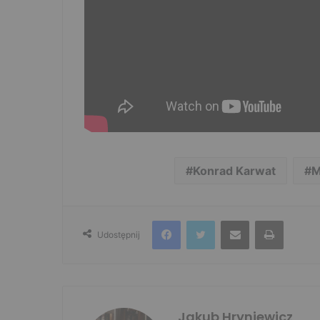
Konrad Karwat
M
Facebook
Twitter
Udostępnij przez e-mail
Drukuj
Udostępnij
Jakub Hryniewicz