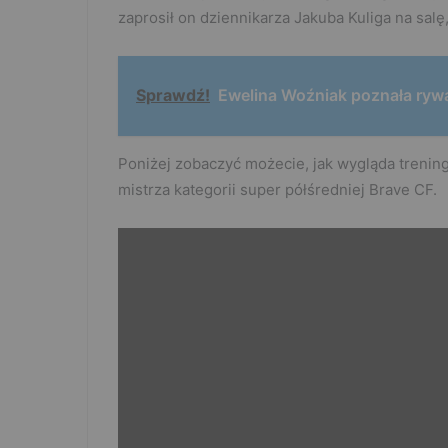
zaprosił on dziennikarza Jakuba Kuliga na salę,
Sprawdź!
Ewelina Woźniak poznała rywa
Poniżej zobaczyć możecie, jak wygląda treni
mistrza kategorii super półśredniej Brave CF.