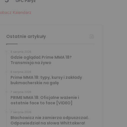
UFC Paryż
obacz Kalendarz
Ostatnie artykuły
8 sierpnia 2026
Gdzie oglądać Prime MMA 18?
Transmisja na żywo
8 sierpnia 2026
Prime MMA 18: typy, kursy i zakłady
bukmacherskie na galę
7 sierpnia 2026
PRIME MMA 18: Oficjalne ważenie i
ostatnie face to face [VIDEO]
7 sierpnia 2026
Błachowicz nie zamierza odpuszczać.
Odpowiedział na słowa Whittakera!