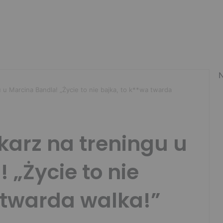
N
 u Marcina Bandla! „Życie to nie bajka, to k**wa twarda
karz na treningu u
 „Życie to nie
 twarda walka!”