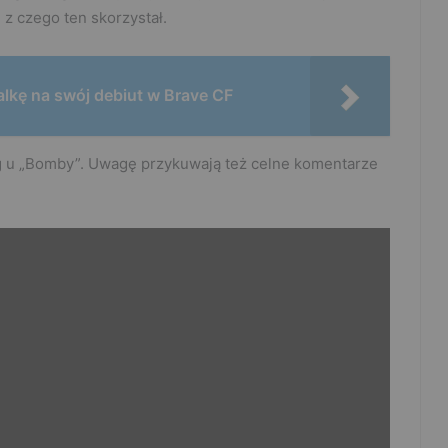
 z czego ten skorzystał.
lkę na swój debiut w Brave CF
ng u „Bomby”. Uwagę przykuwają też celne komentarze