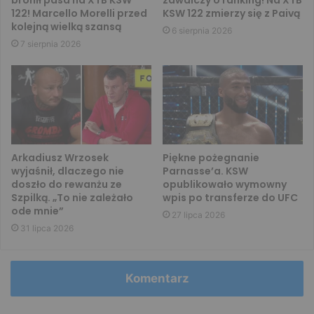
bronił pasa na XTB KSW
zawalczy o ranking! Na XTB
122! Marcello Morelli przed
KSW 122 zmierzy się z Paivą
kolejną wielką szansą
6 sierpnia 2026
7 sierpnia 2026
Arkadiusz Wrzosek
Piękne pożegnanie
wyjaśnił, dlaczego nie
Parnasse’a. KSW
doszło do rewanżu ze
opublikowało wymowny
Szpilką. „To nie zależało
wpis po transferze do UFC
ode mnie”
27 lipca 2026
31 lipca 2026
Komentarz