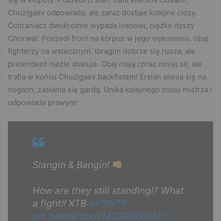
Chuzigaev odpowiada, ale zaraz dostaje kolejne ciosy.
Ochraniacz dwukrotnie wypada Ivanowi, ciężko dyszy
Chorwat. Poszedł front na korpus w jego wykonaniu, obaj
fighterzy na wstecznym. Ibragim dobrze się rusza, ale
pretendent nieźle atakuje. Obaj mają coraz mniej sił, ale
trafia w końcu Chuzigaev backfistem! Erslan słania się na
nogach, zasłania się gardą. Unika kolejnego ciosu mistrza i
odpowiada prawym!
Slangin & Bangin!
How are they still standing!? What
a fight!! XTB
#KSW77
pic.twitter.com/MG2RRh0dNY