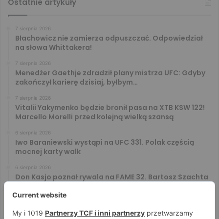
Ostatnie artykuły
7 sierpnia 2026
Błachowicz nie zamierza odpuszczać. Odpowiedział
na słowa Whittakera!
7 sierpnia 2026
Menedżer Gaethje zdradził plany mistrza UFC: Gdyby
zakończył karierę dzisiaj, byłbym…
7 sierpnia 2026
Vitalii Yakymenko będzie bronił pasa na XTB KSW 122!
Marcello Morelli przed kolejną wielką szansą
6 sierpnia 2026
Iwo Baraniewski wystąpi na UFC 331. Polak częścią
mocnej karty walk
6 sierpnia 2026
Don Kasjo poznał rywala na FAME 32. Bartosz Szachta
przeciwnikiem Króla
6 sierpnia 2026
Niepokonany Włodarczyk zawalczy o ranking! Na XTB