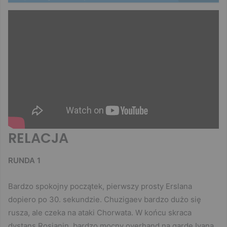
RELACJA
RUNDA 1
Bardzo spokojny początek, pierwszy prosty Erslana
dopiero po 30. sekundzie. Chuzigaev bardzo dużo się
rusza, ale czeka na ataki Chorwata. W końcu skraca
dystans Rosjanin, bardzo mocny overhand na gardę Ivana.