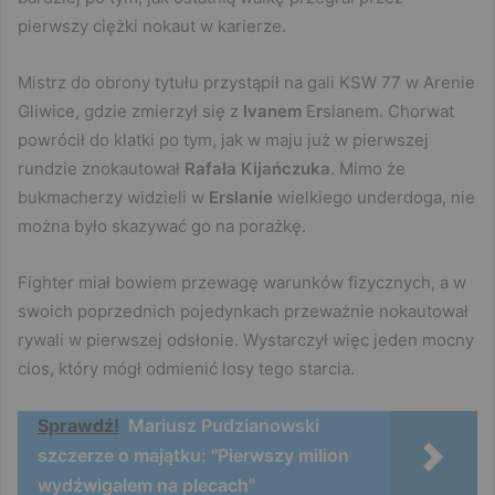
pierwszy ciężki nokaut w karierze.
Mistrz do obrony tytułu przystąpił na gali KSW 77 w Arenie
Gliwice, gdzie zmierzył się z
Ivanem
E
r
slanem. Chorwat
powrócił do klatki po tym, jak w maju już w pierwszej
rundzie znokautował
Rafała Kijańczuka
. Mimo że
bukmacherzy widzieli w
Erslanie
wielkiego underdoga, nie
można było skazywać go na porażkę.
Fighter miał bowiem przewagę warunków fizycznych, a w
swoich poprzednich pojedynkach przeważnie nokautował
rywali w pierwszej odsłonie. Wystarczył więc jeden mocny
cios, który mógł odmienić losy tego starcia.
Sprawdź!
Mariusz Pudzianowski
szczerze o majątku: "Pierwszy milion
wydźwigałem na plecach"