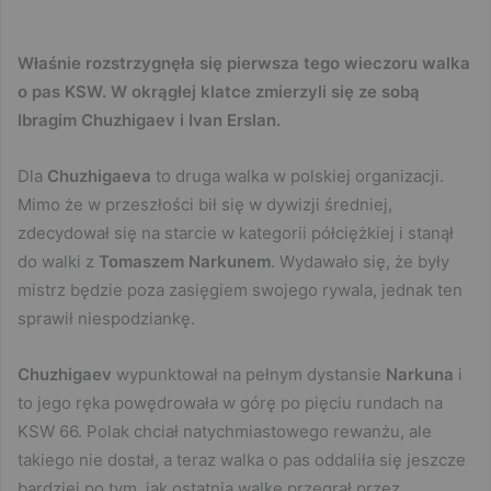
Właśnie rozstrzygnęła się pierwsza tego wieczoru walka
o pas KSW. W okrągłej klatce zmierzyli się ze sobą
Ibragim Chuzhigaev i Ivan Erslan.
Dla
Chuzhigaeva
to druga walka w polskiej organizacji.
Mimo że w przeszłości bił się w dywizji średniej,
zdecydował się na starcie w kategorii półciężkiej i stanął
do walki z
Tomaszem Narkunem
. Wydawało się, że były
mistrz będzie poza zasięgiem swojego rywala, jednak ten
sprawił niespodziankę.
Chuzhigaev
wypunktował na pełnym dystansie
Narkuna
i
to jego ręka powędrowała w górę po pięciu rundach na
KSW 66. Polak chciał natychmiastowego rewanżu, ale
takiego nie dostał, a teraz walka o pas oddaliła się jeszcze
bardziej po tym, jak ostatnią walkę przegrał przez