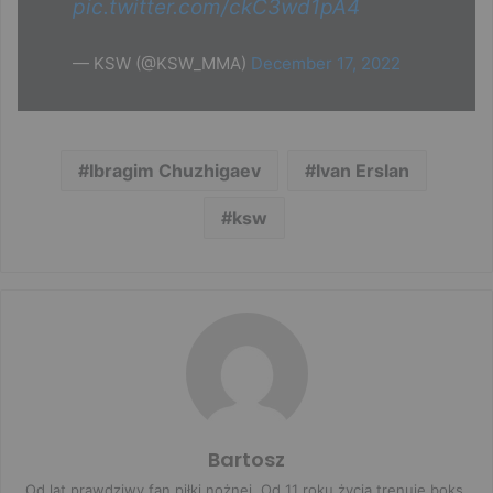
pic.twitter.com/ckC3wd1pA4
— KSW (@KSW_MMA)
December 17, 2022
Ibragim Chuzhigaev
Ivan Erslan
ksw
Bartosz
Od lat prawdziwy fan piłki nożnej. Od 11 roku życia trenuję boks,