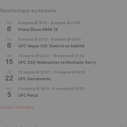
Nadchodzące wydarzenia
8 sierpnia @ 19:00
-
9 sierpnia @ 01:30
SIE
8
Prime Show MMA 18
8 sierpnia @ 22:00
-
9 sierpnia @ 06:00
SIE
8
UFC Vegas 120: Gamrot vs Salkilld
15 sierpnia @ 22:00
-
16 sierpnia @ 07:30
SIE
15
UFC 330: Makhachev vs Machado Garry
22 sierpnia @ 22:00
-
23 sierpnia @ 05:30
SIE
22
UFC Sacramento
5 września @ 18:00
-
6 września @ 02:00
WRZ
5
UFC Paryż
Zobacz Kalendarz