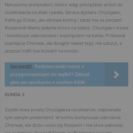
Naruszony pretendent, mistrz wagi półciężkiej wrócił do
oczekiwania na ataki rywala. Skraca dystans Chuzigaev,
trafia go Erslan, ale obrywa kontrą i zaraz ma za plecami
Rosjanina! Mamy jedynie klincz na siatce, Chuzigaev zrywa
i kombinuje uderzeniami i kopnięciem na tułów. Próbował
kopnięcia Chorwat, ale Ibragim nawet tego nie odczuł, a
jeszcze trafił low kickami na koniec.
Sprawdź!
Pudzianowski rusza z
przygotowaniami do walki!? Zabrał
głos po spotkaniu z szefem KSW
RUNDA 3
Szybki lewy prosty Chuzigaeva na otwarcie, odpowiada
tym samym pretendent. W końcu kontynuuje uderzenia
Chorwat, ale dużo rusza się Rosjanin i nie chce pakować
się w kłopoty. Poszedł Erslan, trafił kilkoma ciosami,