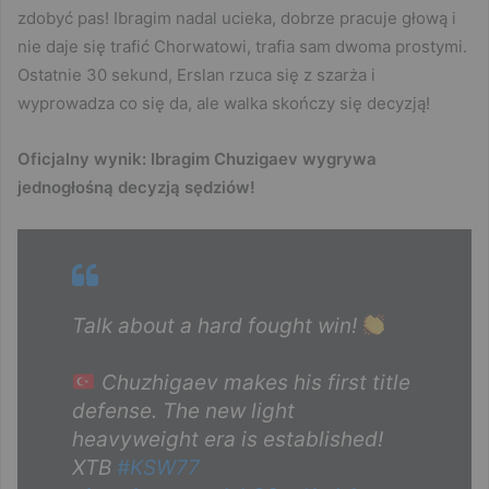
zdobyć pas! Ibragim nadal ucieka, dobrze pracuje głową i
nie daje się trafić Chorwatowi, trafia sam dwoma prostymi.
Ostatnie 30 sekund, Erslan rzuca się z szarża i
wyprowadza co się da, ale walka skończy się decyzją!
Oficjalny wynik: Ibragim Chuzigaev wygrywa
jednogłośną decyzją sędziów!
Talk about a hard fought win!
Chuzhigaev makes his first title
defense. The new light
heavyweight era is established!
XTB
#KSW77