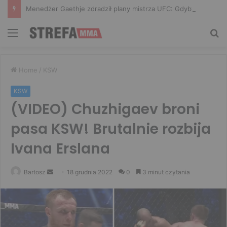
Menedżer Gaethje zdradził plany mistrza UFC: Gdyby zakończył karierę dzisiaj, byłbym…
Menu
Sz
Home
/
KSW
KSW
(VIDEO) Chuzhigaev broni
pasa KSW! Brutalnie rozbija
Ivana Erslana
Send
Bartosz
18 grudnia 2022
0
3 minut czytania
an
email