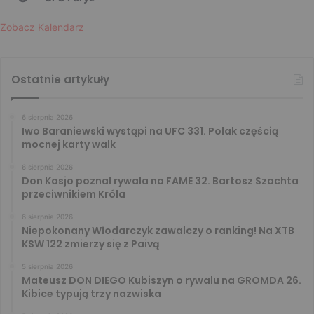
Zobacz Kalendarz
Ostatnie artykuły
6 sierpnia 2026
Iwo Baraniewski wystąpi na UFC 331. Polak częścią
mocnej karty walk
6 sierpnia 2026
Don Kasjo poznał rywala na FAME 32. Bartosz Szachta
przeciwnikiem Króla
6 sierpnia 2026
Niepokonany Włodarczyk zawalczy o ranking! Na XTB
KSW 122 zmierzy się z Paivą
5 sierpnia 2026
Mateusz DON DIEGO Kubiszyn o rywalu na GROMDA 26.
Kibice typują trzy nazwiska