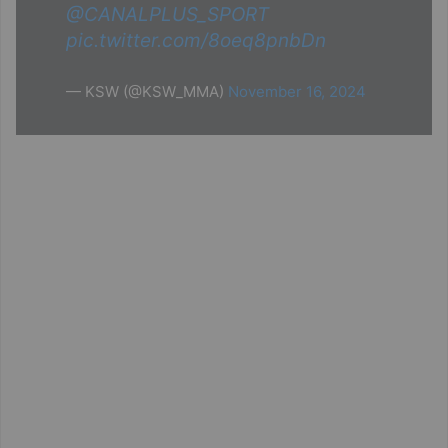
@CANALPLUS_SPORT
pic.twitter.com/8oeq8pnbDn
— KSW (@KSW_MMA)
November 16, 2024