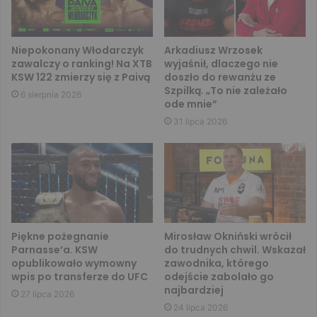
Niepokonany Włodarczyk
Arkadiusz Wrzosek
zawalczy o ranking! Na XTB
wyjaśnił, dlaczego nie
KSW 122 zmierzy się z Paivą
doszło do rewanżu ze
Szpilką. „To nie zależało
6 sierpnia 2026
ode mnie”
31 lipca 2026
Piękne pożegnanie
Mirosław Okniński wrócił
Parnasse’a. KSW
do trudnych chwil. Wskazał
opublikowało wymowny
zawodnika, którego
wpis po transferze do UFC
odejście zabolało go
najbardziej
27 lipca 2026
24 lipca 2026