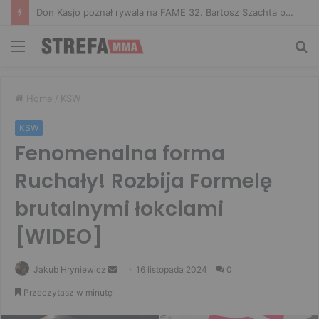
Don Kasjo poznał rywala na FAME 32. Bartosz Szachta przeciwnikiem Króla
Menu
Sz
Home
/
KSW
KSW
Fenomenalna forma
Ruchały! Rozbija Formelę
brutalnymi łokciami
[WIDEO]
Send
Jakub Hryniewicz
16 listopada 2024
0
an
Przeczytasz w minutę
email