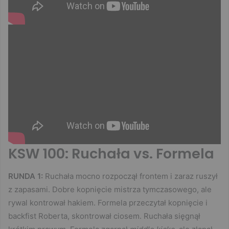
KSW 100: Ruchała vs. Formela
RUNDA 1:
Ruchała mocno rozpoczął frontem i zaraz ruszył
z zapasami. Dobre kopnięcie mistrza tymczasowego, ale
rywal kontrował hakiem. Formela przeczytał kopnięcie i
backfist Roberta, skontrował ciosem. Ruchała sięgnął