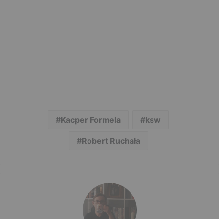
Kacper Formela
ksw
Robert Ruchała