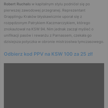
Robert Ruchał
a w kapitalnym stylu podniósł się po
pierwszej zawodowej przegranej. Reprezentant
Grapplingu Kraków błyskawicznie uporał się z
rozpędzonym Patrykiem Kaczmarczykiem, którego
znokautował na KSW 94. Nim jednak zaczął myśleć o
unifikacji pasów i rewanżu z Parnassem, czekała go
dzisiejsza potyczka w obronie mistrzostwa tymczasowego.
Odbierz kod PPV na KSW 100 za 25 zł!