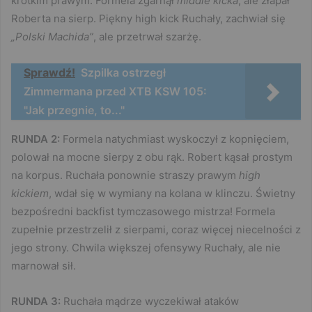
krótkim prawym. Formela zgarnął
middle kicka
, ale złapał
Roberta na sierp. Piękny high kick Ruchały, zachwiał się
„Polski Machida”
, ale przetrwał szarżę.
Sprawdź!
Szpilka ostrzegł
Zimmermana przed XTB KSW 105:
"Jak przegnie, to..."
RUNDA 2:
Formela natychmiast wyskoczył z kopnięciem,
polował na mocne sierpy z obu rąk. Robert kąsał prostym
na korpus. Ruchała ponownie straszy prawym
high
kickiem
, wdał się w wymiany na kolana w klinczu. Świetny
bezpośredni backfist tymczasowego mistrza! Formela
zupełnie przestrzelił z sierpami, coraz więcej niecelności z
jego strony. Chwila większej ofensywy Ruchały, ale nie
marnował sił.
RUNDA 3:
Ruchała mądrze wyczekiwał ataków