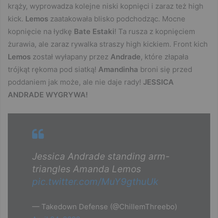
krąży, wyprowadza kolejne niski kopnięci i zaraz też high
kick.
Lemos
zaatakowała blisko podchodząc. Mocne
kopnięcie na łydkę
Bate Estaki
! Ta rusza z kopnięciem
żurawia, ale zaraz rywalka straszy high kickiem. Front kich
Lemos
został wyłapany przez
Andrade
, które złapała
trójkąt rękoma pod siatką!
Amandinha
broni się przed
poddaniem jak może, ale nie daje rady!
JESSICA
ANDRADE WYGRYWA!
Jessica Andrade standing arm-
triangles Amanda Lemos
pic.twitter.com/MuY9gthuUk
— Takedown Defense (@ChillemThreebo)