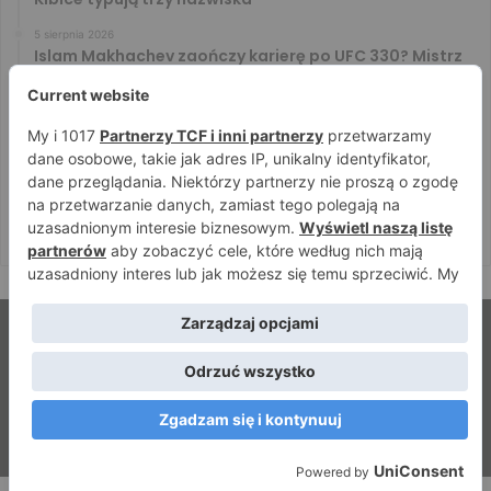
5 sierpnia 2026
Islam Makhachev zaończy karierę po UFC 330? Mistrz
rozwiał wszelkie wątpliwości
4 sierpnia 2026
Tańcula nie gryzł się w język. Wymowna sugestia o
zachowaniu Jacka Murańskiego [VIDEO]
4 sierpnia 2026
Ostre spojrzenia Jóźwiaka i Ryty. Zobacz face to face
przed PRIME 18
© Strefamma.pl 2026, Wszelkie prawa zastrzeżone |
Home
Redakcja
Kontakt
Facebook
YouTube
RSS