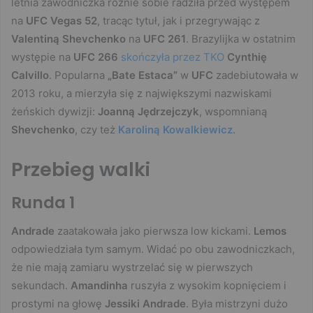
letnia zawodniczka różnie sobie radziła przed występem
na
UFC Vegas 52
, tracąc tytuł, jak i przegrywając z
Valentiną Shevchenko
na
UFC 261
. Brazylijka w ostatnim
występie na
UFC 266
skończyła przez TKO
Cynthię
Calvillo
. Popularna
„Bate Estaca”
w
UFC
zadebiutowała w
2013 roku, a mierzyła się z największymi nazwiskami
żeńskich dywizji:
Joanną Jędrzejczyk
, wspomnianą
Shevchenko
, czy też
Karoliną Kowalkiewicz
.
Przebieg walki
Runda 1
Andrade
zaatakowała jako pierwsza low kickami.
Lemos
odpowiedziała tym samym. Widać po obu zawodniczkach,
że nie mają zamiaru wystrzelać się w pierwszych
sekundach.
Amandinha
ruszyła z wysokim kopnięciem i
prostymi na głowę
Jessiki Andrade
. Była mistrzyni dużo