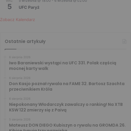
5 września @ 18:00
-
6 września @ 02:00
WRZ
5
UFC Paryż
Zobacz Kalendarz
Ostatnie artykuły
6 sierpnia 2026
Iwo Baraniewski wystąpi na UFC 331. Polak częścią
mocnej karty walk
6 sierpnia 2026
Don Kasjo poznał rywala na FAME 32. Bartosz Szachta
przeciwnikiem Króla
6 sierpnia 2026
Niepokonany Włodarczyk zawalczy o ranking! Na XTB
KSW 122 zmierzy się z Paivą
5 sierpnia 2026
Mateusz DON DIEGO Kubiszyn o rywalu na GROMDA 26.
Kibice typują trzy nazwiska