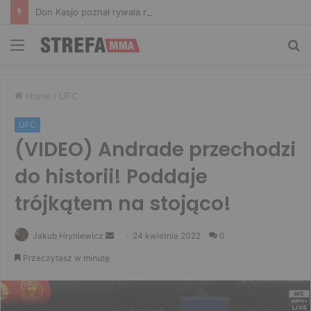
Don Kasjo poznał rywala na FAME 32. Bartosz Szachta przeciwnikiem Króla
Menu
Sz
Home
/
UFC
UFC
(VIDEO) Andrade przechodzi
do historii! Poddaje
trójkątem na stojąco!
Send
Jakub Hryniewicz
24 kwietnia 2022
0
an
Przeczytasz w minutę
email