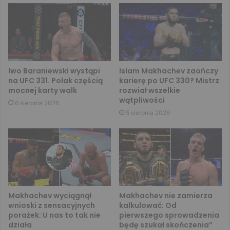
Iwo Baraniewski wystąpi
Islam Makhachev zaończy
na UFC 331. Polak częścią
karierę po UFC 330? Mistrz
mocnej karty walk
rozwiał wszelkie
wątpliwości
6 sierpnia 2026
5 sierpnia 2026
Makhachev wyciągnął
Makhachev nie zamierza
wnioski z sensacyjnych
kalkulować: Od
porażek: U nas to tak nie
pierwszego sprowadzenia
działa
będę szukał skończenia”