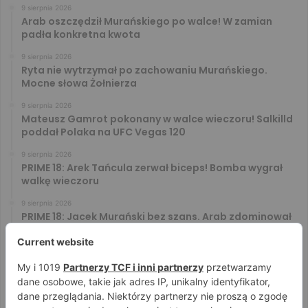
9 sierpnia 2026
Arab oszczędził Murańskiego po walce! W zamian
padła konkretna kwota
9 sierpnia 2026
Ryta nie wytrzymał po zachowaniu Murańskiego.
Mocne słowa Żołnierza
9 sierpnia 2026
Mateusz Gamrot pokonany w walce wieczoru! Salkilld
poddał Polaka na UFC Vegas 120
9 sierpnia 2026
PRIME 18: Arek Tańcula zerwał biceps! Bomba wygrał
walkę wieczoru
9 sierpnia 2026
PRIME 18: Jacek Murański bez szans. Arab zdominował
leciwego rywala
8 sierpnia 2026
PRIME 18: Mariusz Wach rozbity przez 6. rywali. Gypsy
Team zwyciężył w 3. rundzie
8 sierpnia 2026