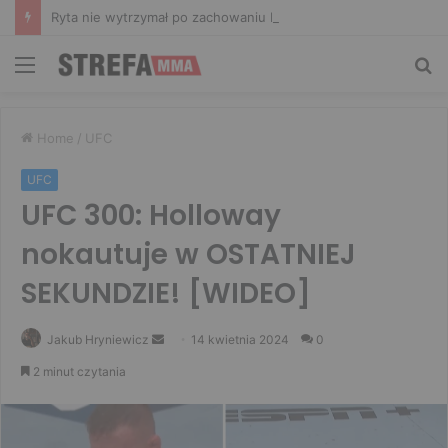
Ryta nie wytrzymał po zachowaniu Murańskiego. Mocne słowa Żołnierza
Menu
Sz
Home
/
UFC
UFC
UFC 300: Holloway
nokautuje w OSTATNIEJ
SEKUNDZIE! [WIDEO]
Send
Jakub Hryniewicz
14 kwietnia 2024
0
an
2 minut czytania
email