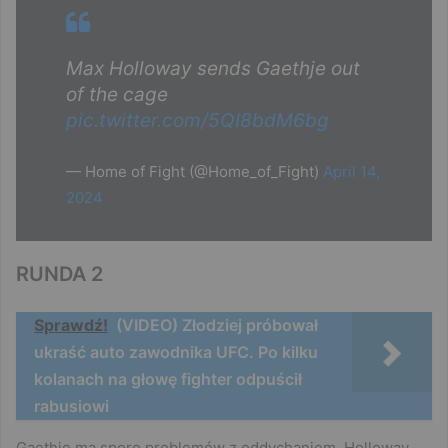
Max Holloway sends Gaethje out
of the cage
pic.twitter.com/5QI8bdM6bg
— Home of Fight (@Home_of_Fight)
April 14,
2024
RUNDA 2
Sprawdź!
(VIDEO) Złodziej próbował
ukraść auto zawodnika UFC. Po kilku
kolanach na głowę fighter odpuścił
rabusiowi
Gaethje ma sporo problemów z oddychaniem, Holloway