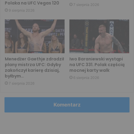
Polaka na UFC Vegas 120
7 sierpnia 2026
9 sierpnia 2026
Menedżer Gaethje zdradził
Iwo Baraniewski wystąpi
plany mistrza UFC: Gdyby
na UFC 331. Polak częścią
zakończył karierę dzisiaj,
mocnej karty walk
byłbym…
6 sierpnia 2026
7 sierpnia 2026
Komentarz