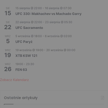
15 sierpnia @ 22:00
-
16 sierpnia @ 07:30
SIE
15
UFC 330: Makhachev vs Machado Garry
22 sierpnia @ 22:00
-
23 sierpnia @ 05:30
SIE
22
UFC Sacramento
5 września @ 18:00
-
6 września @ 02:00
WRZ
5
UFC Paryż
19 września @ 19:00
-
20 września @ 00:00
WRZ
19
XTB KSW 121
19:00
-
23:30
WRZ
26
FEN 63
Zobacz Kalendarz
Ostatnie artykuły