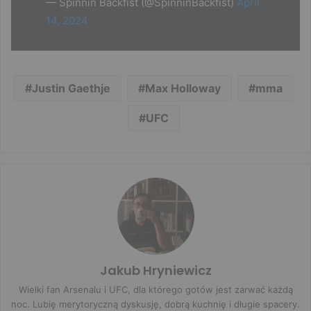
— Spinnin Backfist (@SpinninBackfist)
April
14, 2024
Justin Gaethje
Max Holloway
mma
UFC
Jakub Hryniewicz
Wielki fan Arsenalu i UFC, dla którego gotów jest zarwać każdą
noc. Lubię merytoryczną dyskusję, dobrą kuchnię i długie spacery.