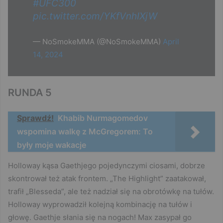
#UFC300
pic.twitter.com/YKfVnhIXjW
— NoSmokeMMA (@NoSmokeMMA)
April
14, 2024
RUNDA 5
Sprawdź!
Khabib Nurmagomedov
wspomina walkę z McGregorem: To
były moje wakacje
Holloway kąsa Gaethjego pojedynczymi ciosami, dobrze
skontrował też atak frontem. „The Highlight” zaatakował,
trafił „Blesseda”, ale też nadział się na obrotówkę na tułów.
Holloway wyprowadził kolejną kombinację na tułów i
głowę. Gaethje słania się na nogach! Max zasypał go