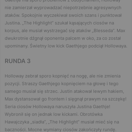
nie zamierzał wyprowadzać niepotrzebnie agresywnych
ataków. Spokojnie wyczekiwał swoich szans i punktował
Justina. „The Highlight” szukał kąsających ciosów na
korpus, ale musiał wystrzegać się ataków „Blesseda”. Max
dwukrotnie dźgnął oponenta palcem w oko, za co został
upominany. Świetny low kick Gaethjego podciął Hollowaya.
RUNDA 3
Holloway zebrał sporo kopnięć na nogę, ale nie zmienia
pozycji. Straszy Gaethjego kopnięciem na głowę i tego
samego musiał się strzec. Justin atakował lewym hakiem,
Max dystansował go frontem i sięgnął prawym na szczękę!
Seria ciosów Hollowaya naruszyła Justina Gaethje!
Wybronił się on jednak low kickami. Obrotówka
Hawajczyka „siadła”, „The Highlight” musiał mieć się na
baczności. Mocne wymiany ciosów zakończyły rundę.