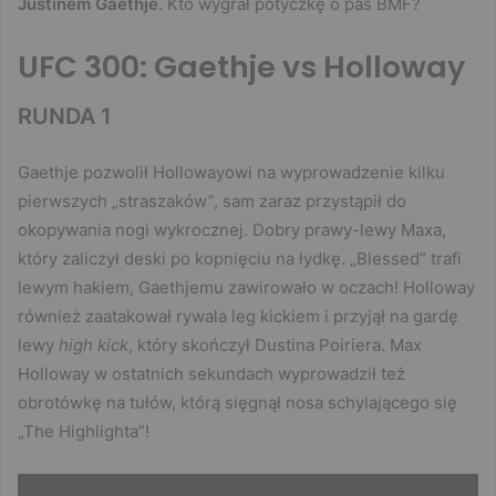
Justinem Gaethje
. Kto wygrał potyczkę o pas BMF?
UFC 300: Gaethje vs Holloway
RUNDA 1
Gaethje pozwolił Hollowayowi na wyprowadzenie kilku
pierwszych „straszaków”, sam zaraz przystąpił do
okopywania nogi wykrocznej. Dobry prawy-lewy Maxa,
który zaliczył deski po kopnięciu na łydkę. „Blessed” trafi
lewym hakiem, Gaethjemu zawirowało w oczach! Holloway
również zaatakował rywala leg kickiem i przyjął na gardę
lewy
high kick
, który skończył Dustina Poiriera. Max
Holloway w ostatnich sekundach wyprowadził też
obrotówkę na tułów, którą sięgnął nosa schylającego się
„The Highlighta”!