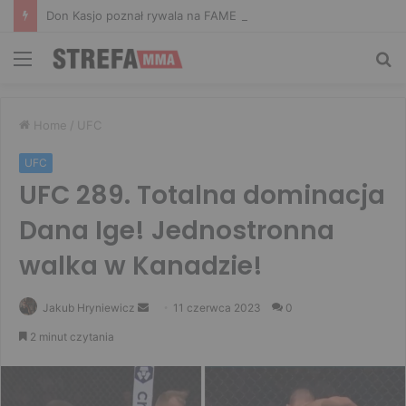
Don Kasjo poznał rywala na FAME 32. Bartosz Szachta przeciwnikiem Króla
Menu
Sz
Home
/
UFC
UFC
UFC 289. Totalna dominacja
Dana Ige! Jednostronna
walka w Kanadzie!
Send
Jakub Hryniewicz
11 czerwca 2023
0
an
2 minut czytania
email