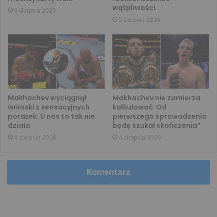
wątpliwości
6 sierpnia 2026
5 sierpnia 2026
Makhachev wyciągnął
Makhachev nie zamierza
wnioski z sensacyjnych
kalkulować: Od
porażek: U nas to tak nie
pierwszego sprowadzenia
działa
będę szukał skończenia”
4 sierpnia 2026
4 sierpnia 2026
Komentarz