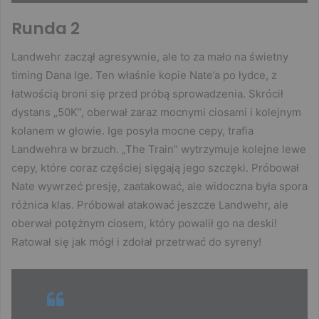
Runda 2
Landwehr zaczął agresywnie, ale to za mało na świetny
timing Dana Ige. Ten właśnie kopie Nate’a po łydce, z
łatwością broni się przed próbą sprowadzenia. Skrócił
dystans „50K”, oberwał zaraz mocnymi ciosami i kolejnym
kolanem w głowie. Ige posyła mocne cepy, trafia
Landwehra w brzuch. „The Train” wytrzymuje kolejne lewe
cepy, które coraz częściej sięgają jego szczęki. Próbował
Nate wywrzeć presję, zaatakować, ale widoczna była spora
różnica klas. Próbował atakować jeszcze Landwehr, ale
oberwał potężnym ciosem, który powalił go na deski!
Ratował się jak mógł i zdołał przetrwać do syreny!