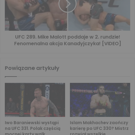
UFC 289. Mike Malott poddaje w 2. rundzie!
Fenomenalna akcja Kanadyjczyka! [VIDEO]
Powiązane artykuły
Iwo Baraniewski wystąpi
Islam Makhachev zaończy
na UFC 331. Polak częścią
karierę po UFC 330? Mistrz
mocnej karty walk
rozwiał wszelkie