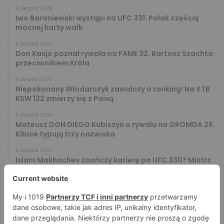
6 sierpnia 2026
Iwo Baraniewski wystąpi na UFC 331. Polak częścią
mocnej karty walk
6 sierpnia 2026
Don Kasjo poznał rywala na FAME 32. Bartosz Szachta
przeciwnikiem Króla
6 sierpnia 2026
Niepokonany Włodarczyk zawalczy o ranking! Na XTB
KSW 122 zmierzy się z Paivą
5 sierpnia 2026
Mateusz DON DIEGO Kubiszyn o rywalu na GROMDA 26.
Kibice typują trzy nazwiska
5 sierpnia 2026
Islam Makhachev zaończy karierę po UFC 330? Mistrz
rozwiał wszelkie wątpliwości
4 sierpnia 2026
Tańcula nie gryzł się w język. Wymowna sugestia o
zachowaniu Jacka Murańskiego [VIDEO]
4 sierpnia 2026