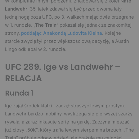
W kompletnie innym położeniu znajdował się z kolei
Nate
Landwehr
. 35-latek zdawał się być przed dwoma laty
jedną nogą poza
UFC
, po 3. walkach mając dwie przegrane
w 1. rundzie.
„The Train”
pokazał się jednak ze znakomitej
strony,
poddając Anakondą Ludovita Kleina
. Kolejne
starcie zwyciężył przez większościową decyzję, a Austin
Lingo odklepał w 2. rundzie.
UFC 289. Ige vs Landwehr –
RELACJA
Runda 1
Ige zajął środek klatki i zaczął straszyć lewym prostym.
Landwehr bardzo mobilny, wystrzega się pierwszej szarży
rywala, a zaraz inkasuje serię na gardę. Zaczyna mieszać
już ciosy „50K”, który trafia lewym sierpem na brzuch. „The
Train” próbuje odpowiedzieć, ale brakuje mu celności.