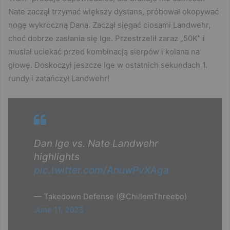
Nate zaczął trzymać większy dystans, próbował okopywać
nogę wykroczną Dana. Zaczął sięgać ciosami Landwehr,
choć dobrze zasłania się Ige. Przestrzelił zaraz „50K” i
musiał uciekać przed kombinacją sierpów i kolana na
głowę. Doskoczył jeszcze Ige w ostatnich sekundach 1.
rundy i zatańczył Landwehr!
Dan Ige vs. Nate Landwehr
highlights
pic.twitter.com/AnuwPvXAga
— Takedown Defense (@ChillemThreebo)
June 11, 2023