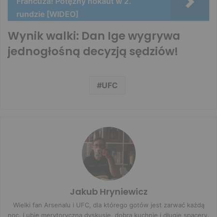
Francuza! Potężny nokaut w 2.
rundzie [WIDEO]
Wynik walki: Dan Ige wygrywa
jednogłośną decyzją sędziów!
UFC
Jakub Hryniewicz
Wielki fan Arsenalu i UFC, dla którego gotów jest zarwać każdą
noc. Lubię merytoryczną dyskusję, dobrą kuchnię i długie spacery.