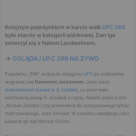
Kolejnym pojedynkiem w karcie walk
UFC 289
było starcie w kategorii piórkowej. Dan Ige
zmierzył się z Natem Landwehrem.
->
OGLĄDAJ UFC 289 NA ŻYWO
Popularny „50K” wraca do oktagonu
UFC
po znakomitej
wygranej nad
Damonem Jacksonem
. Lewy sierp
znokautował rywala w 2. rundzie
, co przerwało
niechlubną passę 3. porażek z rzędu. Radzili sobie z nim
„Korean Zombie”, czy pretendent do tymczasowego tytułu
mistrzowskiego, Josh Emmett. W czerwcu ubiegłego roku
pokonał go zaś Movsar Evolev.