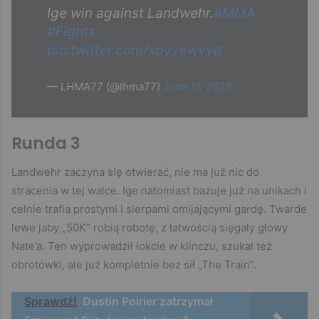
Ige win against Landwehr.
#MMA
#Fights
pic.twitter.com/xpyyewvyIt
— LHMA77 (@lhma77)
June 11, 2023
Runda 3
Landwehr zaczyna się otwierać, nie ma już nic do
stracenia w tej walce. Ige natomiast bazuje już na unikach i
celnie trafia prostymi i sierpami omijającymi gardę. Twarde
lewe jaby „50K” robią robotę, z łatwością sięgały głowy
Nate’a. Ten wyprowadził łokcie w klinczu, szukał też
obrotówki, ale już kompletnie bez sił „The Train”.
Sprawdź!
Dustin Poirier zatrzymał