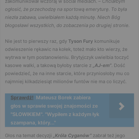
zakomunikował wczoraj w social mediach. –
Chciałbym
ogłosić, że przechodzę na sportową emeryturę. To była
niezła zabawa, uwielbiałem każdą minutę. Niech Bóg
błogosławi wszystkich, do zobaczenia po drugiej stronie.
Nie jest to pierwszy raz, gdy
Tyson Fury
komunikuje
odwieszenie rękawic na kołek, toteż mało kto wierzy, że
wytrwa w tym postanowieniu. Brytyjczyk uwielbia toczyć
kasowe walki, a takową byłoby starcie z
„AJ-em”
. Dość
powiedzieć, że na inne starcie, które przyniosłoby mu co
najmniej kilkadziesiąt milionów funtów nie ma co liczyć.
Sprawdź!
Mateusz Borek zabiera
głos w sprawie swojej znajomości ze
"SŁOWIKIEM". "Wypiłem z każdym łyk
szampana, który..."
Głos na temat decyzji
„Króla Cyganów”
zabrał też jego