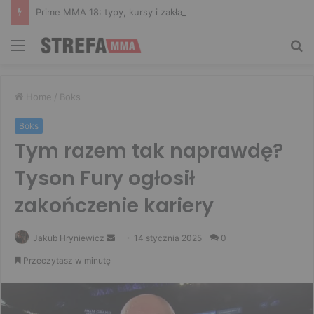
Prime MMA 18: typy, kursy i zakłady bukmacherskie na galę
Menu
Sz
Home
/
Boks
Boks
Tym razem tak naprawdę?
Tyson Fury ogłosił
zakończenie kariery
Send
Jakub Hryniewicz
14 stycznia 2025
0
an
Przeczytasz w minutę
email