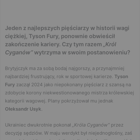
Jeden z najlepszych pięściarzy w historii wagi
ciężkiej, Tyson Fury, ponownie obwieścił
zakończenie kariery. Czy tym razem
„Król
Cyganów”
wytrzyma w swoim postanowieniu?
Brytyjczyk ma za sobą bodaj najgorszy, a przynajmniej
najbardziej frustrujący, rok w sportowej karierze.
Tyson
Fury
zaczął 2024 jako niepokonany pięściarz z szansą na
zdobycie korony niekwestionowanego mistrza królewskiej
kategorii wagowej. Plany pokrzyżował mu jednak
Ołeksandr Usyk
.
Ukrainiec dwukrotnie pokonał
„Króla Cyganów”
przez
decyzję sędziów. W maju werdykt był niejednogłośny, zaś