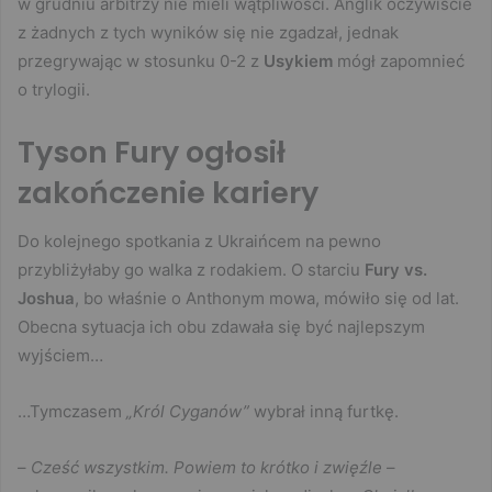
w grudniu arbitrzy nie mieli wątpliwości. Anglik oczywiście
z żadnych z tych wyników się nie zgadzał, jednak
przegrywając w stosunku 0-2 z
Usykiem
mógł zapomnieć
o trylogii.
Tyson Fury ogłosił
zakończenie kariery
Do kolejnego spotkania z Ukraińcem na pewno
przybliżyłaby go walka z rodakiem. O starciu
Fury vs.
Joshua
, bo właśnie o Anthonym mowa, mówiło się od lat.
Obecna sytuacja ich obu zdawała się być najlepszym
wyjściem…
…Tymczasem
„Król Cyganów”
wybrał inną furtkę.
–
Cześć wszystkim. Powiem to krótko i zwięźle
–