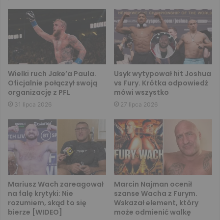
Wielki ruch Jake’a Paula.
Usyk wytypował hit Joshua
Oficjalnie połączył swoją
vs Fury. Krótka odpowiedź
organizację z PFL
mówi wszystko
31 lipca 2026
27 lipca 2026
Mariusz Wach zareagował
Marcin Najman ocenił
na falę krytyki: Nie
szanse Wacha z Furym.
rozumiem, skąd to się
Wskazał element, który
bierze [WIDEO]
może odmienić walkę