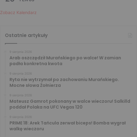
Zobacz Kalendarz
Ostatnie artykuły
9 sierpnia 2026
Arab oszczędził Murańskiego po walce! W zamian
padła konkretna kwota
9 sierpnia 2026
Ryta nie wytrzymał po zachowaniu Murańskiego.
Mocne słowa Żołnierza
9 sierpnia 2026
Mateusz Gamrot pokonany w walce wieczoru! Salkilld
poddał Polaka na UFC Vegas 120
9 sierpnia 2026
PRIME 18: Arek Tańcula zerwał biceps! Bomba wygrał
walkę wieczoru