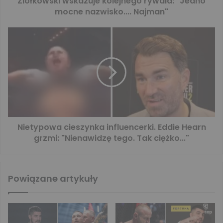
Ziółkowski wskazuje kolejnego rywala: "Jedno
mocne nazwisko.... Najman"
Nietypowa cieszynka influencerki. Eddie Hearn
grzmi: "Nienawidzę tego. Tak ciężko..."
Powiązane artykuły