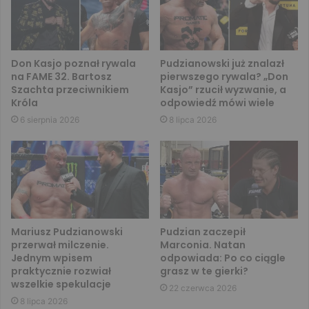
Don Kasjo poznał rywala
Pudzianowski już znalazł
na FAME 32. Bartosz
pierwszego rywala? „Don
Szachta przeciwnikiem
Kasjo” rzucił wyzwanie, a
Króla
odpowiedź mówi wiele
6 sierpnia 2026
8 lipca 2026
Mariusz Pudzianowski
Pudzian zaczepił
przerwał milczenie.
Marconia. Natan
Jednym wpisem
odpowiada: Po co ciągle
praktycznie rozwiał
grasz w te gierki?
wszelkie spekulacje
22 czerwca 2026
8 lipca 2026