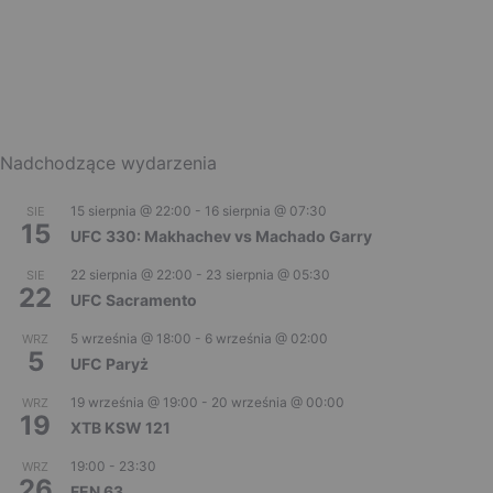
Nadchodzące wydarzenia
15 sierpnia @ 22:00
-
16 sierpnia @ 07:30
SIE
15
UFC 330: Makhachev vs Machado Garry
22 sierpnia @ 22:00
-
23 sierpnia @ 05:30
SIE
22
UFC Sacramento
5 września @ 18:00
-
6 września @ 02:00
WRZ
5
UFC Paryż
19 września @ 19:00
-
20 września @ 00:00
WRZ
19
XTB KSW 121
19:00
-
23:30
WRZ
26
FEN 63