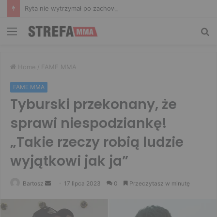
Ryta nie wytrzymał po zachowaniu Murańskiego. Mocne słowa Żołnierza
Menu
Sz
Home
/
FAME MMA
FAME MMA
Tyburski przekonany, że
sprawi niespodziankę!
„Takie rzeczy robią ludzie
wyjątkowi jak ja”
Send
Bartosz
17 lipca 2023
0
Przeczytasz w minutę
an
email