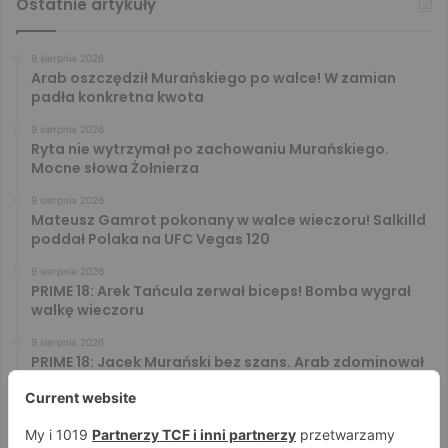
Ostatnie artykuły
9 sierpnia 2026
Arab oszczędził Murańskiego po walce! W zamian
padła konkretna kwota
9 sierpnia 2026
Ryta nie wytrzymał po zachowaniu Murańskiego.
Mocne słowa Żołnierza
9 sierpnia 2026
Mateusz Gamrot pokonany w walce wieczoru! Salkilld
poddał Polaka na UFC Vegas 120
9 sierpnia 2026
PRIME 18: Arek Tańcula zerwał biceps! Bomba wygrał
walkę wieczoru
9 sierpnia 2026
PRIME 18: Jacek Murański bez szans. Arab zdominował
leciwego rywala
8 sierpnia 2026
PRIME 18: Mariusz Wach rozbity przez 6. rywali. Gypsy