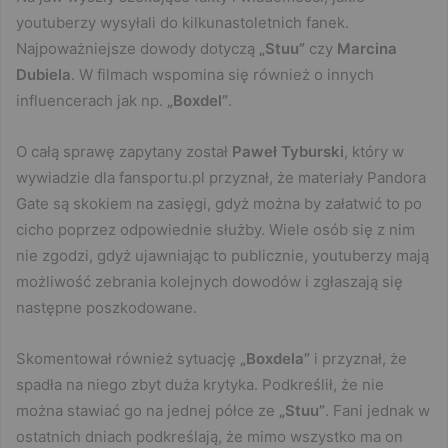
youtuberzy wysyłali do kilkunastoletnich fanek.
Najpoważniejsze dowody dotyczą
„Stuu”
czy
Marcina
Dubiela
. W filmach wspomina się również o innych
influencerach jak np.
„Boxdel”
.
O całą sprawę zapytany został
Paweł Tyburski
, który w
wywiadzie dla fansportu.pl przyznał, że materiały Pandora
Gate są skokiem na zasięgi, gdyż można by załatwić to po
cicho poprzez odpowiednie służby. Wiele osób się z nim
nie zgodzi, gdyż ujawniając to publicznie, youtuberzy mają
możliwość zebrania kolejnych dowodów i zgłaszają się
następne poszkodowane.
Skomentował również sytuację
„Boxdela”
i przyznał, że
spadła na niego zbyt duża krytyka. Podkreślił, że nie
można stawiać go na jednej półce ze
„Stuu”
. Fani jednak w
ostatnich dniach podkreślają, że mimo wszystko ma on