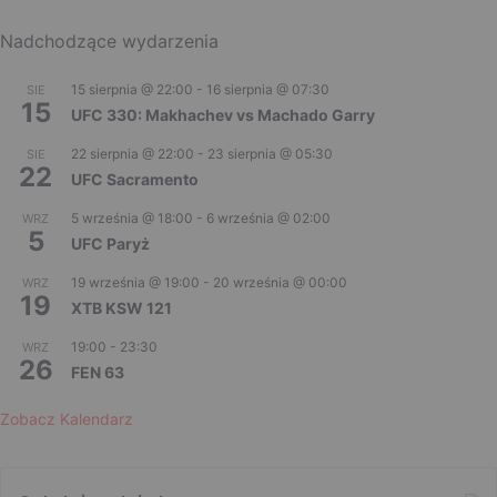
Nadchodzące wydarzenia
15 sierpnia @ 22:00
-
16 sierpnia @ 07:30
SIE
15
UFC 330: Makhachev vs Machado Garry
22 sierpnia @ 22:00
-
23 sierpnia @ 05:30
SIE
22
UFC Sacramento
5 września @ 18:00
-
6 września @ 02:00
WRZ
5
UFC Paryż
19 września @ 19:00
-
20 września @ 00:00
WRZ
19
XTB KSW 121
19:00
-
23:30
WRZ
26
FEN 63
Zobacz Kalendarz