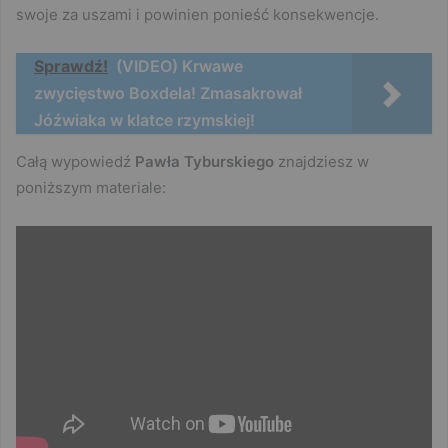
swoje za uszami i powinien ponieść konsekwencje.
Sprawdź!
(VIDEO) Krwawe
zwycięstwo Boxdela! Zmasakrował
Jóźwiaka w klatce rzymskiej!
Całą wypowiedź
Pawła Tyburskiego
znajdziesz w
poniższym materiale: