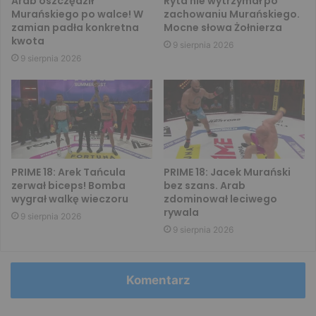
Arab oszczędził
Ryta nie wytrzymał po
Murańskiego po walce! W
zachowaniu Murańskiego.
zamian padła konkretna
Mocne słowa Żołnierza
kwota
9 sierpnia 2026
9 sierpnia 2026
PRIME 18: Arek Tańcula
PRIME 18: Jacek Murański
zerwał biceps! Bomba
bez szans. Arab
wygrał walkę wieczoru
zdominował leciwego
rywala
9 sierpnia 2026
9 sierpnia 2026
Komentarz