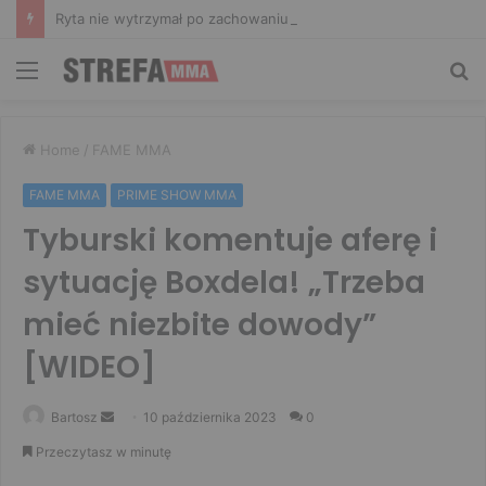
Ryta nie wytrzymał po zachowaniu Murańskiego. Mocne słowa Żołnierza
Menu
Sz
Home
/
FAME MMA
FAME MMA
PRIME SHOW MMA
Tyburski komentuje aferę i
sytuację Boxdela! „Trzeba
mieć niezbite dowody”
[WIDEO]
Send
Bartosz
10 października 2023
0
an
Przeczytasz w minutę
email