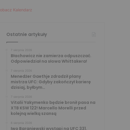
obacz Kalendarz
Ostatnie artykuły
7 sierpnia 2026
Błachowicz nie zamierza odpuszczać.
Odpowiedział na słowa Whittakera!
7 sierpnia 2026
Menedżer Gaethje zdradził plany
mistrza UFC: Gdyby zakończył karierę
dzisiaj, byłbym…
7 sierpnia 2026
Vitalii Yakymenko będzie bronił pasa na
XTB KSW 122! Marcello Morelli przed
kolejną wielką szansą
6 sierpnia 2026
Iwo Baraniewski wystąpi na UFC 331.