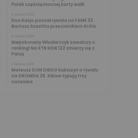
Polak częścią mocnej karty walk
6 sierpnia 2026
Don Kasjo poznał rywala na FAME 32.
Bartosz Szachta przeciwnikiem Króla
6 sierpnia 2026
Niepokonany Włodarczyk zawalczy o
ranking! Na XTB KSW 122 zmierzy się z
Paivą
5 sierpnia 2026
Mateusz DON DIEGO Kubiszyn o rywalu
na GROMDA 26. Kibice typują trzy
nazwiska