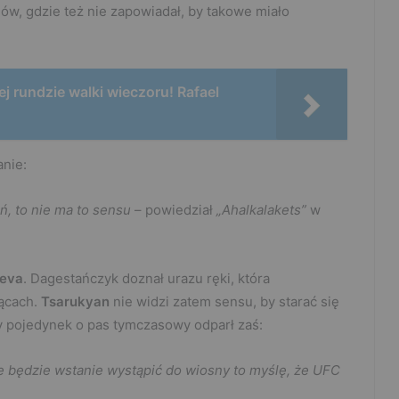
ów, gdzie też nie zapowiadał, by takowe miało
j rundzie walki wieczoru! Rafael
nie:
, to nie ma to sensu
– powiedział
„Ahalkalakets”
w
heva
. Dagestańczyk doznał urazu ręki, która
iącach.
Tsarukyan
nie widzi zatem sensu, by starać się
y pojedynek o pas tymczasowy odparł zaś:
ie będzie wstanie wystąpić do wiosny to myślę, że UFC