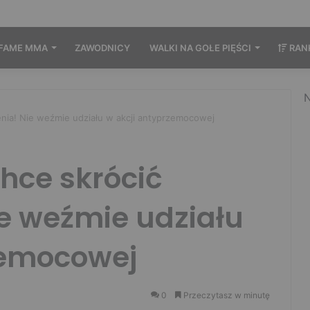
FAME MMA
ZAWODNICY
WALKI NA GOŁE PIĘŚCI
RAN
N
enia! Nie weźmie udziału w akcji antyprzemocowej
hce skrócić
e weźmie udziału
zemocowej
0
Przeczytasz w minutę