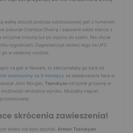
ią walkę stoczył podczas jubileuszowej gali z numerem
 pokonał Charlesa Olveirę i zapewnił sobie starcie z
a
otrzymał zresztą tuż po zejściu do szatni. Nie chciał
e kilku tygodniach. Dagestańczyk wobec tego na UFC
 go w ostatniej rundzie.
ąpić na gali w Newark, to zatrzymałaby go kara od
stał zawieszony na 9 miesięcy
za zaatakowanie fana w
zekazał John Morgan,
Tsarukyan
otrzymał grzywnę w
eż możliwość skrócenia wyroku. Musiałby nagrać
typrzemocowej.
ce skrócenia zawieszenia!
dnym wideo nie było słychać.
Arman Tsarukyan