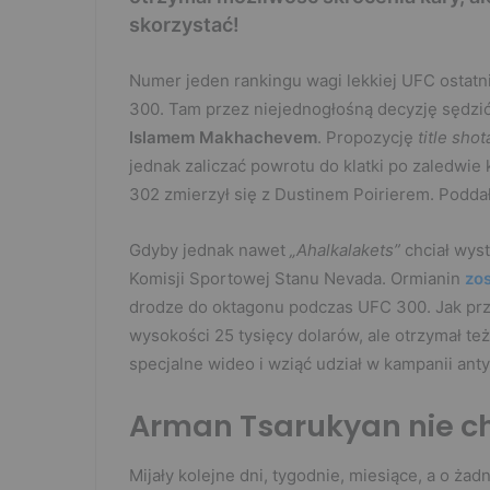
skorzystać!
Numer jeden rankingu wagi lekkiej UFC ostatn
300. Tam przez niejednogłośną decyzję sędziów
Islamem Makhachevem
. Propozycję
title shot
jednak zaliczać powrotu do klatki po zaledwi
302 zmierzył się z Dustinem Poirierem. Poddał
Gdyby jednak nawet
„Ahalkalakets”
chciał wyst
Komisji Sportowej Stanu Nevada. Ormianin
zo
drodze do oktagonu podczas UFC 300. Jak pr
wysokości 25 tysięcy dolarów, ale otrzymał t
specjalne wideo i wziąć udział w kampanii an
Arman Tsarukyan nie ch
Mijały kolejne dni, tygodnie, miesiące, a o ża