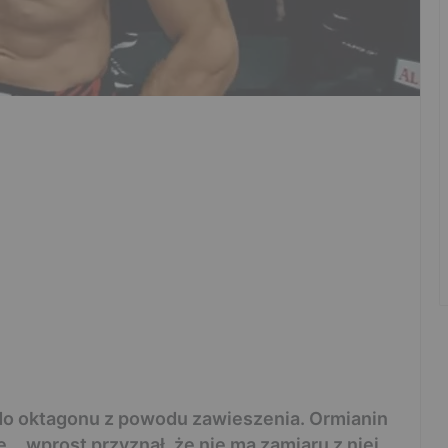
do oktagonu z powodu zawieszenia. Ormianin
e… wprost przyznał, że nie ma zamiaru z niej