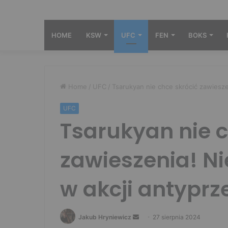
HOME
KSW
UFC
FEN
BOKS
Home
/
UFC
/
Tsarukyan nie chce skrócić zawiesz
UFC
Tsarukyan nie c
zawieszenia! Ni
w akcji antypr
Send
Jakub Hryniewicz
27 sierpnia 2024