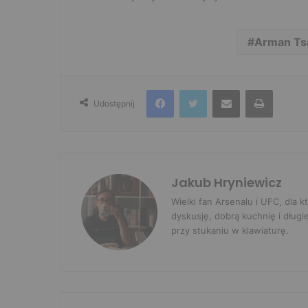
Arman Ts
Facebook
Twitter
Udostępnij przez e-mail
Drukuj
Udostępnij
Jakub Hryniewicz
Wielki fan Arsenalu i UFC, dla
dyskusję, dobrą kuchnię i długi
przy stukaniu w klawiaturę.