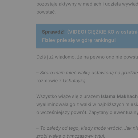
pozostaje aktywny w mediach i udziela wywiad
powstać.
Sprawdź!
(VIDEO) CIĘŻKIE KO w ostatnie
Fiziev pnie się w górę rankingu!
Dziś już wiadomo, że na pewno ono nie powsta
–
Skoro mam mieć walkę ustawioną na grudzień
rozmowie z
Ushatayką
.
Wszystko wiąże się z urazem
Islama Makhac
wyeliminowała go z walki w najbliższych mies
o wcześniejszy powrót. Zapytany o ewentualn
–
To zależy od tego, kiedy może wrócić. Jak n
zrobi walkę o tymczasowy tytuł.