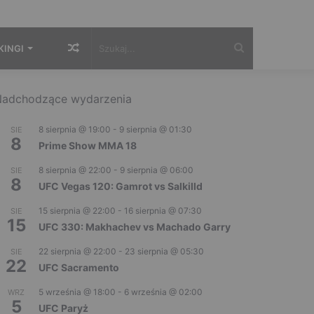
Losowy
Szukaj...
KINGI
artykuł
adchodzące wydarzenia
8 sierpnia @ 19:00
-
9 sierpnia @ 01:30
SIE
8
Prime Show MMA 18
8 sierpnia @ 22:00
-
9 sierpnia @ 06:00
SIE
8
UFC Vegas 120: Gamrot vs Salkilld
15 sierpnia @ 22:00
-
16 sierpnia @ 07:30
SIE
15
UFC 330: Makhachev vs Machado Garry
22 sierpnia @ 22:00
-
23 sierpnia @ 05:30
SIE
22
UFC Sacramento
5 września @ 18:00
-
6 września @ 02:00
WRZ
5
UFC Paryż