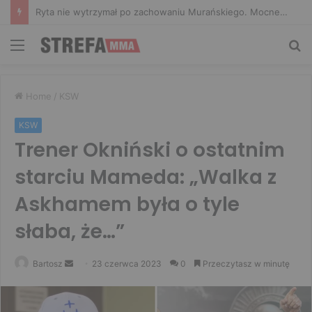
Ryta nie wytrzymał po zachowaniu Murańskiego. Mocne słowa Żołnierza
Menu
Sz
Home
/
KSW
KSW
Trener Okniński o ostatnim
starciu Mameda: „Walka z
Askhamem była o tyle
słaba, że…”
Send
Bartosz
23 czerwca 2023
0
Przeczytasz w minutę
an
email