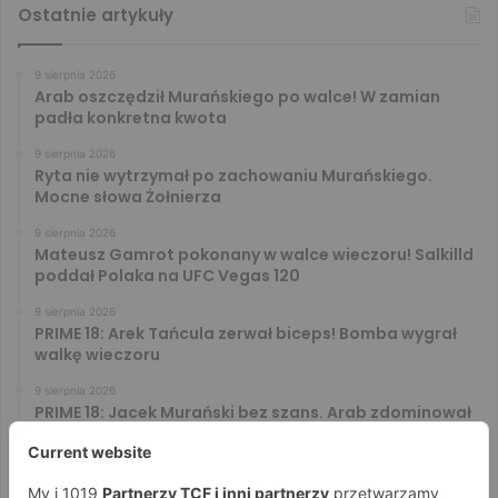
Ostatnie artykuły
9 sierpnia 2026
Arab oszczędził Murańskiego po walce! W zamian
padła konkretna kwota
9 sierpnia 2026
Ryta nie wytrzymał po zachowaniu Murańskiego.
Mocne słowa Żołnierza
9 sierpnia 2026
Mateusz Gamrot pokonany w walce wieczoru! Salkilld
poddał Polaka na UFC Vegas 120
9 sierpnia 2026
PRIME 18: Arek Tańcula zerwał biceps! Bomba wygrał
walkę wieczoru
9 sierpnia 2026
PRIME 18: Jacek Murański bez szans. Arab zdominował
leciwego rywala
8 sierpnia 2026
PRIME 18: Mariusz Wach rozbity przez 6. rywali. Gypsy