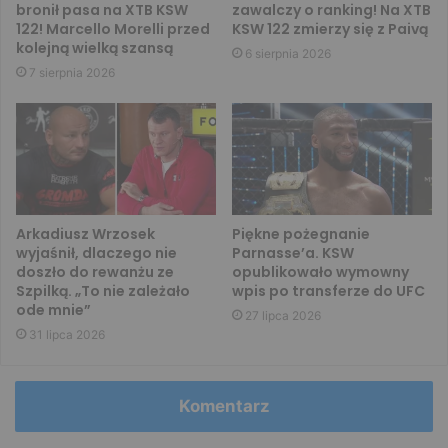
bronił pasa na XTB KSW
zawalczy o ranking! Na XTB
122! Marcello Morelli przed
KSW 122 zmierzy się z Paivą
kolejną wielką szansą
6 sierpnia 2026
7 sierpnia 2026
Arkadiusz Wrzosek
Piękne pożegnanie
wyjaśnił, dlaczego nie
Parnasse’a. KSW
doszło do rewanżu ze
opublikowało wymowny
Szpilką. „To nie zależało
wpis po transferze do UFC
ode mnie”
27 lipca 2026
31 lipca 2026
Komentarz