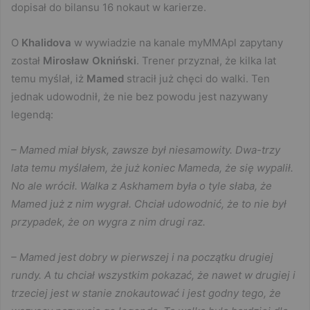
dopisał do bilansu 16 nokaut w karierze.
O
Khalidova
w wywiadzie na kanale myMMApl zapytany
został
Mirosław Okniński
. Trener przyznał, że kilka lat
temu myślał, iż
Mamed
stracił już chęci do walki. Ten
jednak udowodnił, że nie bez powodu jest nazywany
legendą:
– Mamed miał błysk, zawsze był niesamowity. Dwa-trzy
lata temu myślałem, że już koniec Mameda, że się wypalił.
No ale wrócił. Walka z Askhamem była o tyle słaba, że
Mamed już z nim wygrał. Chciał udowodnić, że to nie był
przypadek, że on wygra z nim drugi raz.
– Mamed jest dobry w pierwszej i na początku drugiej
rundy. A tu chciał wszystkim pokazać, że nawet w drugiej i
trzeciej jest w stanie znokautować i jest godny tego, że