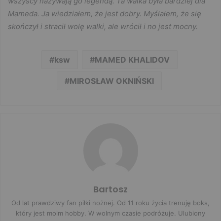
wszyscy nazywają go legendą. Ta walka była bardziej dla
Mameda. Ja wiedziałem, że jest dobry. Myślałem, że się
skończył i stracił wolę walki, ale wrócił i no jest mocny.
ksw
MAMED KHALIDOV
MIROSŁAW OKNIŃSKI
Bartosz
Od lat prawdziwy fan piłki nożnej. Od 11 roku życia trenuję boks,
który jest moim hobby. W wolnym czasie podróżuje. Ulubiony