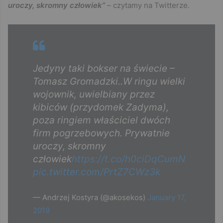
uroczy, skromny człowiek”
– czytamy na Twitterze.
Jedyny taki bokser na świecie –
Tomasz Gromadzki..W ringu wielki
wojownik, uwielbiany przez
kibiców (przydomek Zadyma),
poza ringiem właściciel dwóch
firm pogrzebowych. Prywatnie
uroczy, skromny
człowiek
https://t.co/h0ciDqCumN
pic.twitter.com/PrtZ7CWz3k
— Andrzej Kostyra (@akosekos)
January 17,
2019