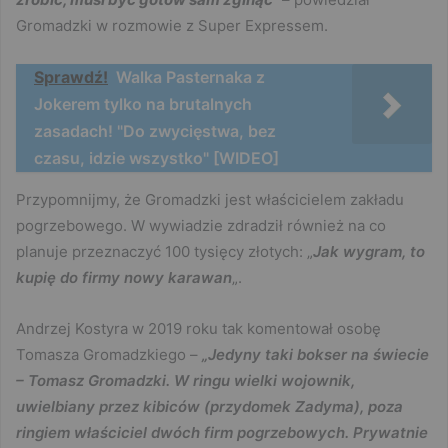
Gromadzki w rozmowie z Super Expressem.
Sprawdź!
Walka Pasternaka z
Jokerem tylko na brutalnych
zasadach! "Do zwycięstwa, bez
czasu, idzie wszystko" [WIDEO]
Przypomnijmy, że Gromadzki jest właścicielem zakładu
pogrzebowego. W wywiadzie zdradził również na co
planuje przeznaczyć 100 tysięcy złotych: „
Jak wygram, to
kupię do firmy nowy karawan
„.
Andrzej Kostyra w 2019 roku tak komentował osobę
Tomasza Gromadzkiego –
„Jedyny taki bokser na świecie
– Tomasz Gromadzki. W ringu wielki wojownik,
uwielbiany przez kibiców (przydomek Zadyma), poza
ringiem właściciel dwóch firm pogrzebowych. Prywatnie