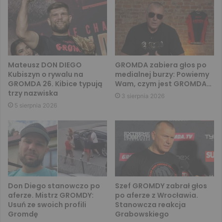
Mateusz DON DIEGO
GROMDA zabiera głos po
Kubiszyn o rywalu na
medialnej burzy: Powiemy
GROMDA 26. Kibice typują
Wam, czym jest GROMDA…
trzy nazwiska
3 sierpnia 2026
5 sierpnia 2026
Don Diego stanowczo po
Szef GROMDY zabrał głos
aferze. Mistrz GROMDY:
po aferze z Wrocławia.
Usuń ze swoich profili
Stanowcza reakcja
Gromdę
Grabowskiego