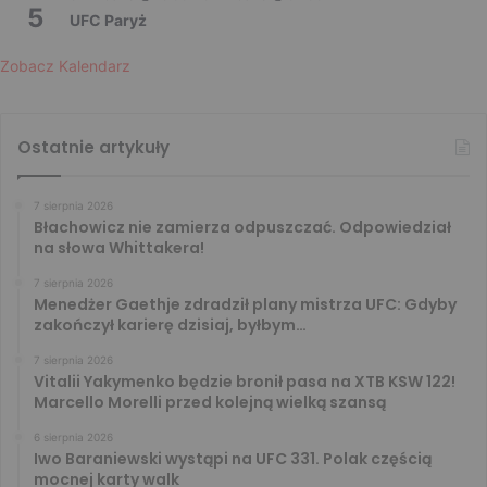
5
UFC Paryż
Zobacz Kalendarz
Ostatnie artykuły
7 sierpnia 2026
Błachowicz nie zamierza odpuszczać. Odpowiedział
na słowa Whittakera!
7 sierpnia 2026
Menedżer Gaethje zdradził plany mistrza UFC: Gdyby
zakończył karierę dzisiaj, byłbym…
7 sierpnia 2026
Vitalii Yakymenko będzie bronił pasa na XTB KSW 122!
Marcello Morelli przed kolejną wielką szansą
6 sierpnia 2026
Iwo Baraniewski wystąpi na UFC 331. Polak częścią
mocnej karty walk