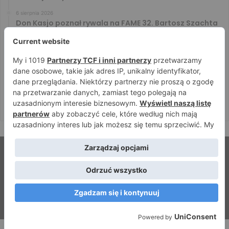
6 sierpnia 2026
Don Kasjo poznał rywala na FAME 32. Bartosz Szachta
przeciwnikiem Króla
6 sierpnia 2026
Niepokonany Włodarczyk zawalczy o ranking! Na XTB
KSW 122 zmierzy się z Paivą
5 sierpnia 2026
Mateusz DON DIEGO Kubiszyn o rywalu na GROMDA 26.
Kibice typują trzy nazwiska
© Strefamma.pl 2026, Wszelkie prawa zastrzeżone |
Home
Redakcja
Kontakt
Facebook
YouTube
RSS