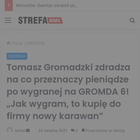
Menedżer Gaethje zdradził plany mistrza UFC: Gdyby zakończył karierę dzisiaj, byłbym…
Menu
Sz
Home
/
GROMDA
GROMDA
Tomasz Gromadzki zdradza
na co przeznaczy pieniądze
po wygranej na GROMDA 6!
„Jak wygram, to kupię do
firmy nowy karawan”
Send
smma
24 sierpnia 2021
0
Przeczytasz w minutę
an