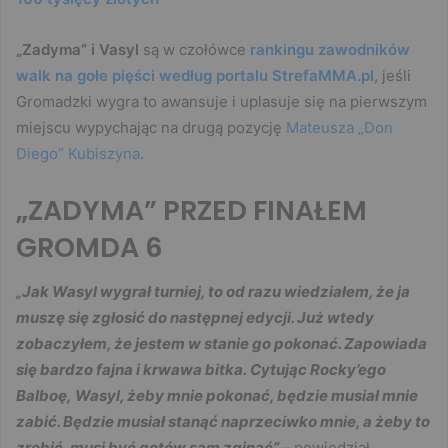
„Zadyma” i Vasyl
są w czołówce
rankingu zawodników
walk na gołe pięści według portalu StrefaMMA.pl
, jeśli
Gromadzki wygra to awansuje i uplasuje się na pierwszym
miejscu wypychając na drugą pozycję
Mateusza „Don
Diego” Kubiszyna
.
„ZADYMA” PRZED FINAŁEM
GROMDA 6
„
Jak Wasyl wygrał turniej, to od razu wiedziałem, że ja
muszę się zgłosić do następnej edycji. Już wtedy
zobaczyłem, że jestem w stanie go pokonać. Zapowiada
się bardzo fajna i krwawa bitka. Cytując Rocky’ego
Balboę, Wasyl, żeby mnie pokonać, będzie musiał mnie
zabić. Będzie musiał stanąć naprzeciwko mnie, a żeby to
zrobić, musi być gotów sam zginąć”
– powiedział