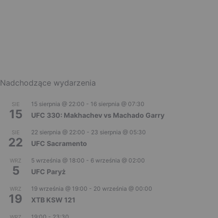
Nadchodzące wydarzenia
15 sierpnia @ 22:00
-
16 sierpnia @ 07:30
SIE
15
UFC 330: Makhachev vs Machado Garry
22 sierpnia @ 22:00
-
23 sierpnia @ 05:30
SIE
22
UFC Sacramento
5 września @ 18:00
-
6 września @ 02:00
WRZ
5
UFC Paryż
19 września @ 19:00
-
20 września @ 00:00
WRZ
19
XTB KSW 121
19:00
-
23:30
WRZ