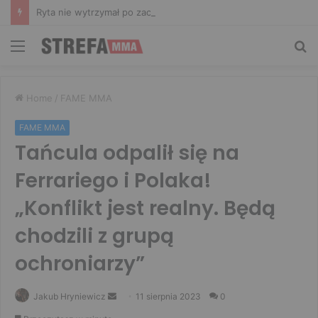
Ryta nie wytrzymał po zachowaniu Murańskiego. Mocne słowa Żołnierza
Menu
Sz
Home
/
FAME MMA
FAME MMA
Tańcula odpalił się na
Ferrariego i Polaka!
„Konflikt jest realny. Będą
chodzili z grupą
ochroniarzy”
Send
Jakub Hryniewicz
11 sierpnia 2023
0
an