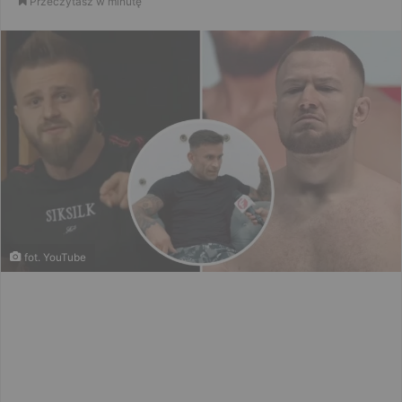
Przeczytasz w minutę
email
fot. YouTube