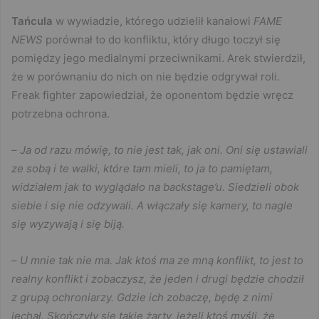
Tańcula
w wywiadzie, którego udzielił kanałowi
FAME
NEWS
porównał to do konfliktu, który długo toczył się
pomiędzy jego medialnymi przeciwnikami. Arek stwierdził,
że w porównaniu do nich on nie będzie odgrywał roli.
Freak fighter zapowiedział, że oponentom będzie wręcz
potrzebna ochrona.
–
Ja od razu mówię, to nie jest tak, jak oni. Oni się ustawiali
ze sobą i te walki, które tam mieli, to ja to pamiętam,
widziałem jak to wyglądało na backstage’u. Siedzieli obok
siebie i się nie odzywali. A włączały się kamery, to nagle
się wyzywają i się biją.
–
U mnie tak nie ma. Jak ktoś ma ze mną konflikt, to jest to
realny konflikt i zobaczysz, że jeden i drugi będzie chodził
z grupą ochroniarzy. Gdzie ich zobaczę, będę z nimi
jechał. Skończyły się takie żarty, jeżeli ktoś myśli, że