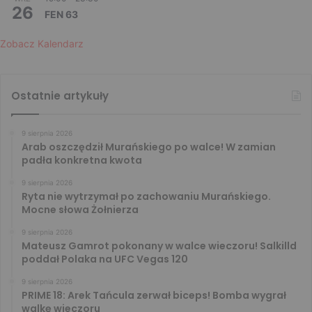
26
FEN 63
Zobacz Kalendarz
Ostatnie artykuły
9 sierpnia 2026
Arab oszczędził Murańskiego po walce! W zamian
padła konkretna kwota
9 sierpnia 2026
Ryta nie wytrzymał po zachowaniu Murańskiego.
Mocne słowa Żołnierza
9 sierpnia 2026
Mateusz Gamrot pokonany w walce wieczoru! Salkilld
poddał Polaka na UFC Vegas 120
9 sierpnia 2026
PRIME 18: Arek Tańcula zerwał biceps! Bomba wygrał
walkę wieczoru