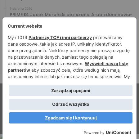
9 sierpnia 2026
PRIME 18: Jacek Murański bez szans. Arab zdominował
leciwego rywala
8 sierpnia 2026
PRIME 18: Mariusz Wach rozbity przez 6. rywali. Gypsy
Team zwyciężył w 3. rundzie
8 sierpnia 2026
PRIME 18: Bagieta wrócił i wygrał. Wampirek przegrał w
2. rundzie
© Strefamma.pl 2026, Wszelkie prawa zastrzeżone |
Home
Redakcja
Kontakt
Facebook
YouTube
RSS