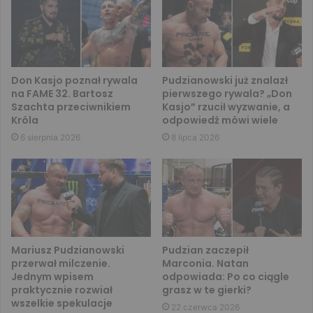
Don Kasjo poznał rywala
Pudzianowski już znalazł
na FAME 32. Bartosz
pierwszego rywala? „Don
Szachta przeciwnikiem
Kasjo” rzucił wyzwanie, a
Króla
odpowiedź mówi wiele
6 sierpnia 2026
8 lipca 2026
Mariusz Pudzianowski
Pudzian zaczepił
przerwał milczenie.
Marconia. Natan
Jednym wpisem
odpowiada: Po co ciągle
praktycznie rozwiał
grasz w te gierki?
wszelkie spekulacje
22 czerwca 2026