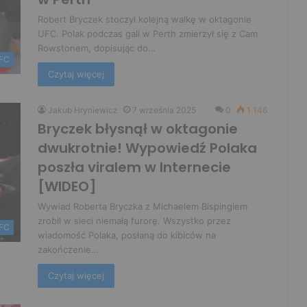
Robert Bryczek stoczył kolejną walkę w oktagonie
UFC. Polak podczas gali w Perth zmierzył się z Cam
Rowstonem, dopisując do…
FC
Czytaj więcej
Jakub Hryniewicz
7 września 2025
0
1 146
Bryczek błysnął w oktagonie
dwukrotnie! Wypowiedź Polaka
poszła viralem w Internecie
[WIDEO]
Wywiad Roberta Bryczka z Michaelem Bispingiem
zrobił w sieci niemałą furorę. Wszystko przez
FC
wiadomość Polaka, posłaną do kibiców na
zakończenie…
Czytaj więcej