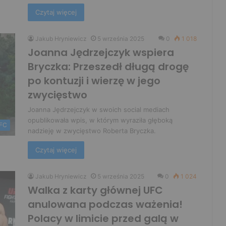
Czytaj więcej
Jakub Hryniewicz
5 września 2025
0
1 018
Joanna Jędrzejczyk wspiera
Bryczka: Przeszedł długą drogę
po kontuzji i wierzę w jego
zwycięstwo
Joanna Jędrzejczyk w swoich social mediach
opublikowała wpis, w którym wyraziła głęboką
FC
nadzieję w zwycięstwo Roberta Bryczka.
Czytaj więcej
Jakub Hryniewicz
5 września 2025
0
1 024
Walka z karty głównej UFC
anulowana podczas ważenia!
Polacy w limicie przed galą w