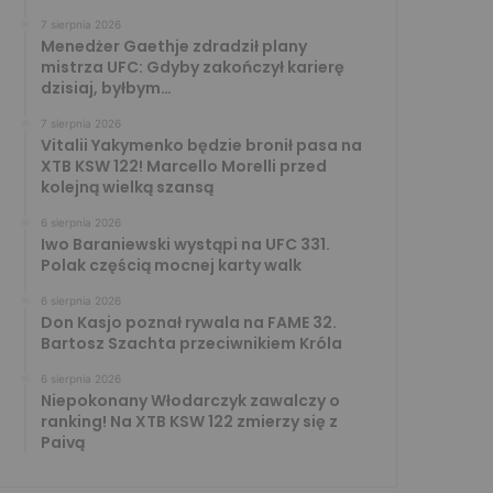
7 sierpnia 2026
Menedżer Gaethje zdradził plany
mistrza UFC: Gdyby zakończył karierę
dzisiaj, byłbym…
7 sierpnia 2026
Vitalii Yakymenko będzie bronił pasa na
XTB KSW 122! Marcello Morelli przed
kolejną wielką szansą
6 sierpnia 2026
Iwo Baraniewski wystąpi na UFC 331.
Polak częścią mocnej karty walk
6 sierpnia 2026
Don Kasjo poznał rywala na FAME 32.
Bartosz Szachta przeciwnikiem Króla
6 sierpnia 2026
Niepokonany Włodarczyk zawalczy o
ranking! Na XTB KSW 122 zmierzy się z
Paivą