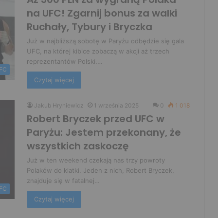
na UFC! Zgarnij bonus za walki
Ruchały, Tybury i Bryczka
Już w najbliższą sobotę w Paryżu odbędzie się gala
UFC, na której kibice zobaczą w akcji aż trzech
reprezentantów Polski.…
FC
Czytaj więcej
Jakub Hryniewicz
1 września 2025
0
1 018
Robert Bryczek przed UFC w
Paryżu: Jestem przekonany, że
wszystkich zaskoczę
Już w ten weekend czekają nas trzy powroty
Polaków do klatki. Jeden z nich, Robert Bryczek,
znajduje się w fatalnej…
FC
Czytaj więcej