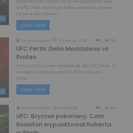
Robert Bryczek odniósł się do swojej ostatniej walki
w UFC. Polak nie będzie dobrze wspominał występu
na gali w australijskim…
FC
Czytaj więcej
Jakub Hryniewicz
13 kwietnia 2026
0
180
UFC Perth: Della Maddalena vs
Prates
W nocy z 2 na 3 maja odbędzie się gala UFC Perth. W
Australii do oktagonu powróci Robert Bryczek,
który…
Czytaj więcej
ush
Jakub Hryniewicz
2 maja 2026
0
396
UFC: Bryczek pokonany. Cam
Rowston wypunktował Roberta
w Perth