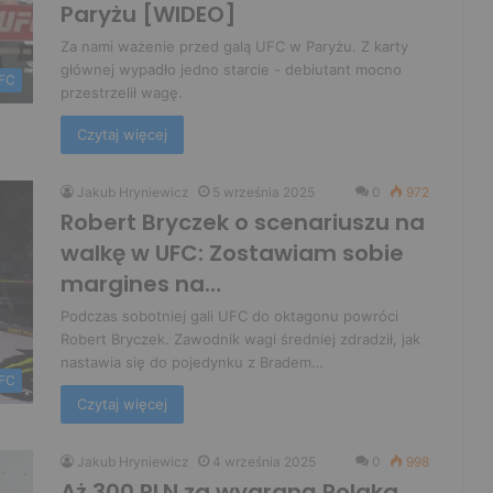
Paryżu [WIDEO]
Za nami ważenie przed galą UFC w Paryżu. Z karty
głównej wypadło jedno starcie - debiutant mocno
FC
przestrzelił wagę.
Czytaj więcej
Jakub Hryniewicz
5 września 2025
0
972
Robert Bryczek o scenariuszu na
walkę w UFC: Zostawiam sobie
margines na…
Podczas sobotniej gali UFC do oktagonu powróci
Robert Bryczek. Zawodnik wagi średniej zdradził, jak
nastawia się do pojedynku z Bradem…
FC
Czytaj więcej
Jakub Hryniewicz
4 września 2025
0
998
Aż 300 PLN za wygraną Polaka