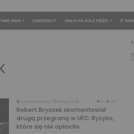
FAME MMA
ZAWODNICY
WALKI NA GOŁE PIĘŚCI
RAN
N
K
Jakub Hryniewicz
4 maja 2026
0
361
Robert Bryczek skomentował
drugą przegraną w UFC: Ryzyko,
które się nie opłaciło