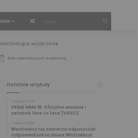
Losowy
Szukaj...
KINGI
artykuł
adchodzące wydarzenia
Brak nadchodzących wydarzenia.
Ostatnie artykuły
7 sierpnia 2026
PRIME MMA 18: Oficjalne ważenie i
ostatnie face to face [VIDEO]
7 sierpnia 2026
Błachowicz nie zamierza odpuszczać.
Odpowiedział na słowa Whittakera!