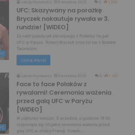
Jakub Hryniewicz
6 września 2025
0
1 095
UFC: Skazywany na porażkę
Bryczek nokautuje rywala w 3.
rundzie! [WIDEO]
Za nami pojedynek pierwszego z Polaków na gali
UFC w Paryżu. Robert Bryczek zmierzył się z Bradem
Tavaresem.
FC
Czytaj więcej
Jakub Hryniewicz
5 września 2025
0
1 152
Face to face Polaków z
rywalami! Ceremonia ważenia
przed galą UFC w Paryżu
[WIDEO]
W piątkowy wieczór, 5 września, o godzinie 18:00
rozpoczęła się oficjalna ceremonia ważenia przed
FC
galą UFC w stolicy Francji. Trzech…