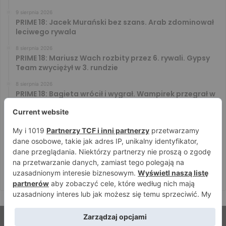
9 sierpnia 2026
PRIME 18: Jacek Murański bez szans. Arab zdominował
leciwego rywala
8 sierpnia 2026
PRIME 18: Mariusz Wach rozbity przez 6. rywali. Gypsy
Team zwyciężył w 3. rundzie
8 sierpnia 2026
PRIME 18: Bagieta wrócił i wygrał. Wampirek przegrał w
2. rundzie
8 sierpnia 2026
PRIME 18: Ryta rozbił Jóźwiaka na pełnym dystansie.
Wsparcie Murana nie wystarczyło
8 sierpnia 2026
PRIME 18 za darmo – zobacz darmowe walki na żywo!
Aż trzy starcia dostępne za free
© Strefamma.pl 2026, Wszelkie prawa zastrzeżone |