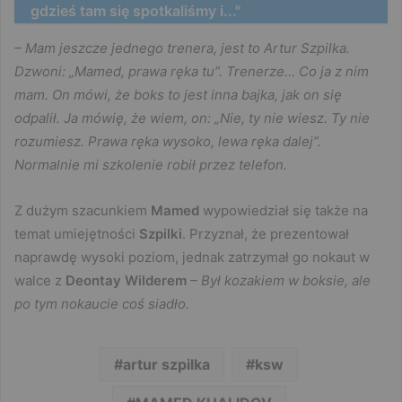
gdzieś tam się spotkaliśmy i..."
– Mam jeszcze jednego trenera, jest to Artur Szpilka.
Dzwoni: „Mamed, prawa ręka tu”. Trenerze… Co ja z nim
mam. On mówi, że boks to jest inna bajka, jak on się
odpalił. Ja mówię, że wiem, on: „Nie, ty nie wiesz. Ty nie
rozumiesz. Prawa ręka wysoko, lewa ręka dalej”.
Normalnie mi szkolenie robił przez telefon.
Z dużym szacunkiem
Mamed
wypowiedział się także na
temat umiejętności
Szpilki
. Przyznał, że prezentował
naprawdę wysoki poziom, jednak zatrzymał go nokaut w
walce z
Deontay Wilderem
– Był kozakiem w boksie, ale
po tym nokaucie coś siadło.
artur szpilka
ksw