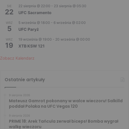
22 sierpnia @ 22:00
-
23 sierpnia @ 05:30
SIE
22
UFC Sacramento
5 września @ 18:00
-
6 września @ 02:00
WRZ
5
UFC Paryż
19 września @ 19:00
-
20 września @ 00:00
WRZ
19
XTB KSW 121
Zobacz Kalendarz
Ostatnie artykuły
9 sierpnia 2026
Mateusz Gamrot pokonany w walce wieczoru! Salkilld
poddał Polaka na UFC Vegas 120
9 sierpnia 2026
PRIME 18: Arek Tańcula zerwał biceps! Bomba wygrał
walkę wieczoru