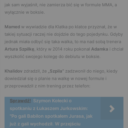
jak sam wyjaśnił, nie zamierza bić się w formule MMA, a
wyłącznie w boksie.
Mamed
w wywiadzie dla Klatka po klatce przyznał, że w
takiej sytuacji raczej nie dojdzie do tego pojedynku. Gdyby
jednak miała odbyć się taka walka, to ma nad sobą trenera
Artura Szpilkę
, który w 2014 roku pokonał
Adamka
i chciał
wyszkolić swojego kolegę do debiutu w boksie.
Khalidov
zdradził, że
„Szpila”
zadzwonił do niego, kiedy
dowiedział się o planie na walkę w nowej formule i
przeprowadził z nim trening przez telefon:
Sprawdź!
Szymon Kołecki o
spotkaniu z Łukaszem Jurkowskim:
"Po gali Babilon spotkałem Jurasa, jak
już z gali wychodził. W przejściu