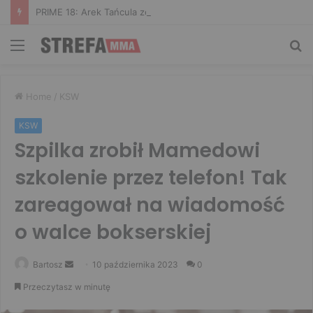
PRIME 18: Arek Tańcula zerwał biceps! Bomba wygrał walkę wieczoru
Menu
Sz
Home
/
KSW
KSW
Szpilka zrobił Mamedowi
szkolenie przez telefon! Tak
zareagował na wiadomość
o walce bokserskiej
Send
Bartosz
10 października 2023
0
an
Przeczytasz w minutę
email