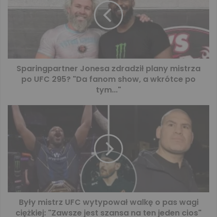
Sparingpartner Jonesa zdradził plany mistrza
po UFC 295? "Da fanom show, a wkrótce po
tym..."
Były mistrz UFC wytypował walkę o pas wagi
ciężkiej: "Zawsze jest szansa na ten jeden cios"