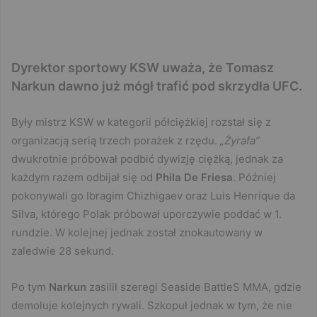
Dyrektor sportowy KSW uważa, że Tomasz
Narkun dawno już mógł trafić pod skrzydła UFC.
Były mistrz KSW w kategorii półciężkiej rozstał się z
organizacją serią trzech porażek z rzędu.
„Żyrafa”
dwukrotnie próbował podbić dywizję ciężką, jednak za
każdym razem odbijał się od
Phila De Friesa
. Później
pokonywali go Ibragim Chizhigaev oraz Luis Henrique da
Silva, którego Polak próbował uporczywie poddać w 1.
rundzie. W kolejnej jednak został znokautowany w
zaledwie 28 sekund.
Po tym
Narkun
zasilił szeregi Seaside BattleS MMA, gdzie
demoluje kolejnych rywali. Szkopuł jednak w tym, że nie