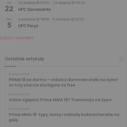
22 sierpnia @ 22:00
-
23 sierpnia @ 05:30
SIE
22
UFC Sacramento
5 września @ 18:00
-
6 września @ 02:00
WRZ
5
UFC Paryż
Zobacz Kalendarz
Ostatnie artykuły
8 sierpnia 2026
PRIME 18 za darmo – zobacz darmowe walki na żywo!
Aż trzy starcia dostępne za free
8 sierpnia 2026
Gdzie oglądać Prime MMA 18? Transmisja na żywo
8 sierpnia 2026
Prime MMA 18: typy, kursy i zakłady bukmacherskie na
galę