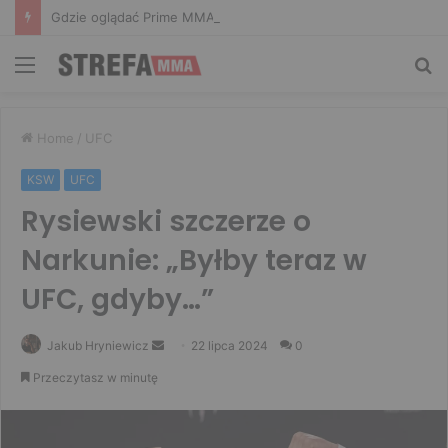
Gdzie oglądać Prime MMA 18? Transmisja na żywo
Menu
Sz
Home
/
UFC
KSW
UFC
Rysiewski szczerze o
Narkunie: „Byłby teraz w
UFC, gdyby…”
Send
Jakub Hryniewicz
22 lipca 2024
0
an
Przeczytasz w minutę
email