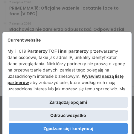
7 sierpnia 2026
PRIME MMA 18: Oficjalne ważenie i ostatnie face to
face [VIDEO]
7 sierpnia 2026
Błachowicz nie zamierza odpuszczać. Odpowiedział
na słowa Whittakera!
7 sierpnia 2026
Menedżer Gaethje zdradził plany mistrza UFC: Gdyby
zakończył karierę dzisiaj, byłbym…
7 sierpnia 2026
Vitalii Yakymenko będzie bronił pasa na XTB KSW 122!
Marcello Morelli przed kolejną wielką szansą
© Strefamma.pl 2026, Wszelkie prawa zastrzeżone |
Home
Redakcja
Kontakt
Facebook
YouTube
RSS