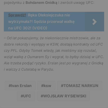
pojedynku z
Bohdanem Gnidką
i zwrócił uwagę UFC:
Sprawdź!
Ręka Oleksiejczuka nie
wytrzymała?! Sędzia przerwał walkę
na UFC 302! (VIDEO)
– Od lat pokazujemy, że niekoniecznie mistrzowie, ale za
dobre rekordy i występy w KSW, dostają kontrakty od UFC
czy PFL. Gdyby Tomek wtedy, jak mieliśmy się rozstać,
wziął walkę z Oumarem Sy i wygrał, to byłby dzisiaj w UFC.
Ale trzeba podjąć ryzyko. Erslan jest po wygranej z Gnidką
i walczy z Cutelabą w Paryżu.
Ivan Erslan
ksw
TOMASZ NARKUN
UFC
WOJSŁAW RYSIEWSKI