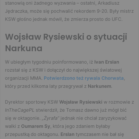
stanowią oni żadnego wyzwania – ostatni, Arkadiusz
Jędraczka, może się pochwalić rekordem 9-20. Były mistrz
KSW głośno jednak mówił, że zmierza prosto do UFC.
Wojsław Rysiewski o sytuacji
Narkuna
W ubiegłym tygodniu poinformowano, iż
Ivan Erslan
rozstał się z KSW i dołączył do największej światowej
organizacji MMA.
Potwierdzono też rywala Chorwata
,
który przed kilkoma laty przegrywał z
Narkunem
.
Dyrektor sportowy KSW
Wojsław Rysiewski
w rozmowie z
InTheCagePL
stwierdził, że Tomasz dawno już mógł bić
się w oktagonie.
„Żyrafa”
jednak nie chciał zaryzykować
walki z
Oumarem Sy
, która jego zdaniem byłaby
przepustką do oktagonu.
Erslan
tymczasem nie bał się