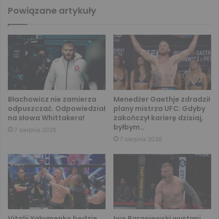
Powiązane artykuły
Błachowicz nie zamierza
Menedżer Gaethje zdradził
odpuszczać. Odpowiedział
plany mistrza UFC: Gdyby
na słowa Whittakera!
zakończył karierę dzisiaj,
byłbym…
7 sierpnia 2026
7 sierpnia 2026
Vitalii Yakymenko będzie
Iwo Baraniewski wystąpi