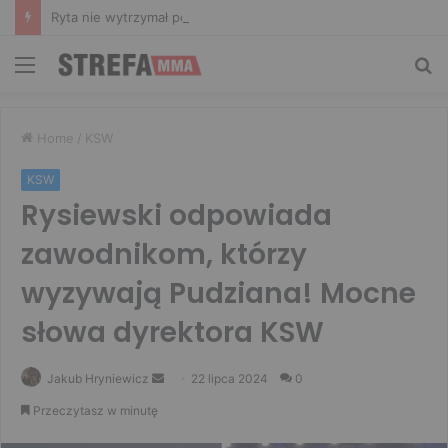
Ryta nie wytrzymał po zachowaniu Murańskiego. Mocne słowa Żołnierza
Menu
Sz
Home
/
KSW
KSW
Rysiewski odpowiada
zawodnikom, którzy
wyzywają Pudziana! Mocne
słowa dyrektora KSW
Send
Jakub Hryniewicz
22 lipca 2024
0
an
Przeczytasz w minutę
email