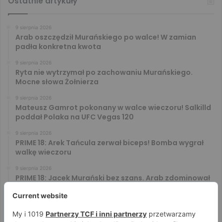
Ostatnie artykuły
9 sierpnia 2026
Arab oszczędził Murańskiego po walce! W zamian
padła konkretna kwota
9 sierpnia 2026
Ryta nie wytrzymał po zachowaniu Murańskiego.
Mocne słowa Żołnierza
9 sierpnia 2026
Mateusz Gamrot pokonany w walce wieczoru! Salkilld
poddał Polaka na UFC Vegas 120
9 sierpnia 2026
PRIME 18: Arek Tańcula zerwał biceps! Bomba wygrał
walkę wieczoru
9 sierpnia 2026
PRIME 18: Jacek Murański bez szans. Arab zdominował
leciwego rywala
8 sierpnia 2026
PRIME 18: Mariusz Wach rozbity przez 6. rywali. Gypsy