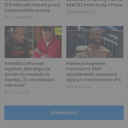
122! Marcello Morelli przed
KSW 122 zmierzy się z Paivą
kolejną wielką szansą
6 sierpnia 2026
7 sierpnia 2026
Arkadiusz Wrzosek
Piękne pożegnanie
wyjaśnił, dlaczego nie
Parnasse’a. KSW
doszło do rewanżu ze
opublikowało wymowny
Szpilką. „To nie zależało
wpis po transferze do UFC
ode mnie”
27 lipca 2026
31 lipca 2026
Komentarz