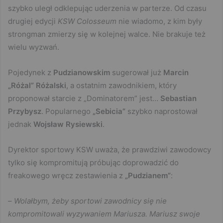
szybko uległ odklepując uderzenia w parterze. Od czasu
drugiej edycji
KSW Colosseum
nie wiadomo, z kim były
strongman zmierzy się w kolejnej walce. Nie brakuje też
wielu wyzwań.
Pojedynek z
Pudzianowskim
sugerował już
Marcin
„Różal” Różalski
, a ostatnim zawodnikiem, który
proponował starcie z „Dominatorem” jest…
Sebastian
Przybysz
. Popularnego
„Sebicia”
szybko naprostował
jednak
Wojsław Rysiewski
.
Dyrektor sportowy KSW uważa, że prawdziwi zawodowcy
tylko się kompromitują próbując doprowadzić do
freakowego wręcz zestawienia z
„Pudzianem”
:
–
Wolałbym, żeby sportowi zawodnicy się nie
kompromitowali wyzywaniem Mariusza. Mariusz swoje