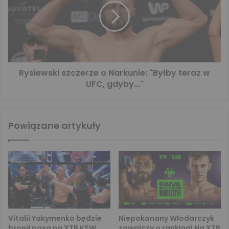
Rysiewski szczerze o Narkunie: "Byłby teraz w
UFC, gdyby..."
Powiązane artykuły
Vitalii Yakymenko będzie
Niepokonany Włodarczyk
bronił pasa na XTB KSW
zawalczy o ranking! Na XTB