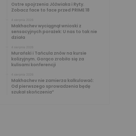
Ostre spojrzenia Jóźwiaka i Ryty.
Zobacz face to face przed PRIME 18
4 sierpnia 2026
Makhachev wyciągnął wnioski z
sensacyjnych porażek: U nas to tak nie
działa
4 sierpnia 2026
Murański i Tańcula znów na kursie
kolizyjnym. Gorąco zrobiło się za
kulisami konferencji
4 sierpnia 2026
Makhachev nie zamierza kalkulować:
Od pierwszego sprowadzenia będę
szukał skończenia”