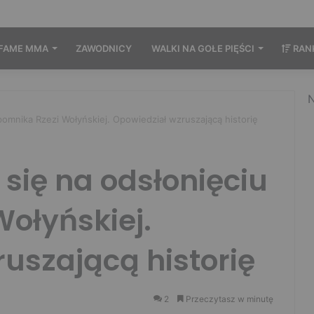
FAME MMA
ZAWODNICY
WALKI NA GOŁE PIĘŚCI
RAN
N
 pomnika Rzezi Wołyńskiej. Opowiedział wzruszającą historię
 się na odsłonięciu
ołyńskiej.
uszającą historię
2
Przeczytasz w minutę