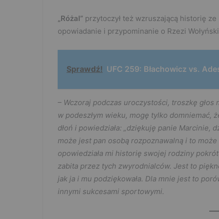
„Różal”
przytoczył też wzruszającą historię ze
opowiadanie i przypominanie o Rzezi Wołyński
Sprawdź!
UFC 259: Błachowicz vs. Ades
– Wczoraj podczas uroczystości, troszkę głos m
w podeszłym wieku, mogę tylko domniemać, że
dłoń i powiedziała: „dziękuję panie Marcinie, 
może jest pan osobą rozpoznawalną i to może 
opowiedziała mi historię swojej rodziny pokrót
zabita przez tych zwyrodnialców. Jest to piękn
jak ja i mu podziękowała. Dla mnie jest to po
innymi sukcesami sportowymi.