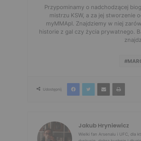
Przypominamy o nadchodzącej biogra
mistrzu KSW, a za jej stworzenie 
myMMApl. Znajdziemy w niej zarówno
historie z gal czy życia prywatnego. 
znajd
MARC
Facebook
Twitter
Udostępnij przez e-mail
Drukuj
Udostępnij
Jakub Hryniewicz
Wielki fan Arsenalu i UFC, dla
dyskusję, dobrą kuchnię i długi