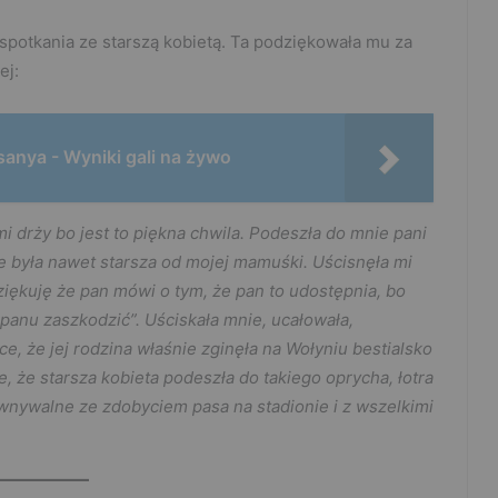
 spotkania ze starszą kobietą. Ta podziękowała mu za
ej:
anya - Wyniki gali na żywo
i drży bo jest to piękna chwila. Podeszła do mnie pani
 była nawet starsza od mojej mamuśki. Uścisnęła mi
dziękuję że pan mówi o tym, że pan to udostępnia, bo
panu zaszkodzić”. Uściskała mnie, ucałowała,
ce, że jej rodzina właśnie zginęła na Wołyniu bestialsko
e, że starsza kobieta podeszła do takiego oprycha, łotra
równywalne ze zdobyciem pasa na stadionie i z wszelkimi