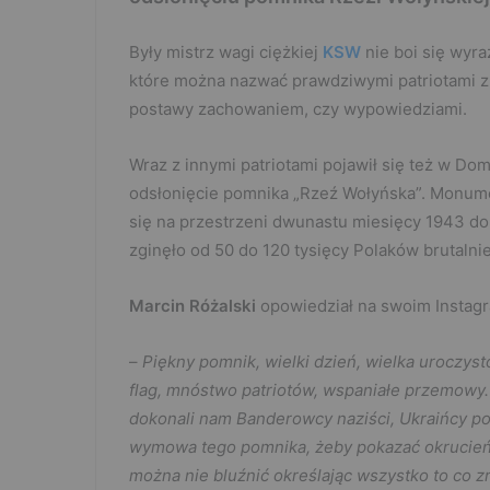
Były mistrz wagi ciężkiej
KSW
nie boi się wyr
które można nazwać prawdziwymi patriotami z 
postawy zachowaniem, czy wypowiedziami.
Wraz z innymi patriotami pojawił się też w D
odsłonięcie pomnika „Rzeź Wołyńska”. Monumen
się na przestrzeni dwunastu miesięcy 1943 do 
zginęło od 50 do 120 tysięcy Polaków brutal
Marcin Różalski
opowiedział na swoim Instagr
–
Piękny pomnik, wielki dzień, wielka uroczy
flag, mnóstwo patriotów, wspaniałe przemowy. 
dokonali nam Banderowcy naziści, Ukraińcy po
wymowa tego pomnika, żeby pokazać okrucieńst
można nie bluźnić określając wszystko to co zr