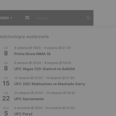
Losowy
Szukaj...
KINGI
artykuł
adchodzące wydarzenia
8 sierpnia @ 19:00
-
9 sierpnia @ 01:30
SIE
8
Prime Show MMA 18
8 sierpnia @ 22:00
-
9 sierpnia @ 06:00
SIE
8
UFC Vegas 120: Gamrot vs Salkilld
15 sierpnia @ 22:00
-
16 sierpnia @ 07:30
SIE
15
UFC 330: Makhachev vs Machado Garry
22 sierpnia @ 22:00
-
23 sierpnia @ 05:30
SIE
22
UFC Sacramento
5 września @ 18:00
-
6 września @ 02:00
WRZ
5
UFC Paryż