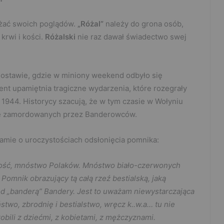
ażać swoich poglądów.
„Różal”
należy do grona osób,
krwi i kości.
Różalski
nie raz dawał świadectwo swej
omostawie, gdzie w miniony weekend odbyło się
t upamiętnia tragiczne wydarzenia, które rozegrały
1944. Historycy szacują, że w tym czasie w Wołyniu
nie zamordowanych przez Banderowców.
amie o uroczystościach odsłonięcia pomnika:
stość, mnóstwo Polaków. Mnóstwo biało-czerwonych
Pomnik obrazujący tą całą rzeź bestialską, jaką
d „banderą” Bandery. Jest to uważam niewystarczająca
wo, zbrodnię i bestialstwo, wręcz k..w.a… tu nie
obili z dziećmi, z kobietami, z mężczyznami.