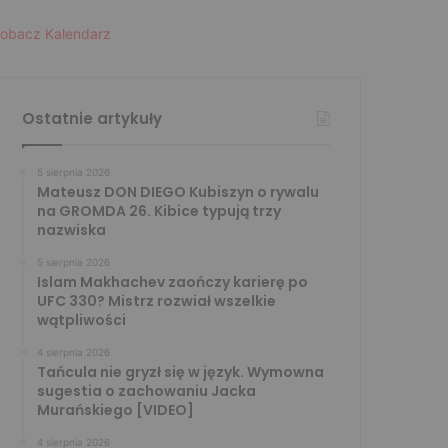
obacz Kalendarz
Ostatnie artykuły
5 sierpnia 2026
Mateusz DON DIEGO Kubiszyn o rywalu
na GROMDA 26. Kibice typują trzy
nazwiska
5 sierpnia 2026
Islam Makhachev zaończy karierę po
UFC 330? Mistrz rozwiał wszelkie
wątpliwości
4 sierpnia 2026
Tańcula nie gryzł się w język. Wymowna
sugestia o zachowaniu Jacka
Murańskiego [VIDEO]
4 sierpnia 2026