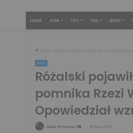
HOME
KSW
UFC
FEN
BOKS
Home
/
MMA
/
Różalski pojawił się na odsłonięciu
MMA
Różalski pojawił
pomnika Rzezi W
Opowiedział wzr
Send
Jakub Hryniewicz
16 lipca 2024