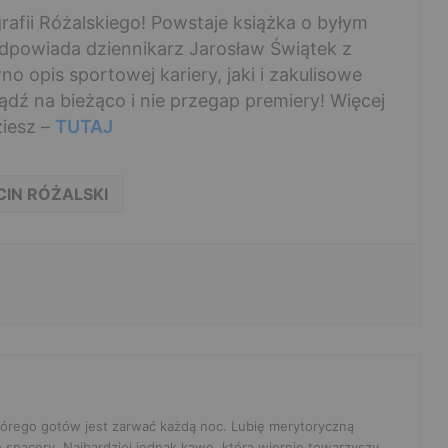
fii Różalskiego! Powstaje książka o byłym
odpowiada dziennikarz Jarosław Świątek z
 opis sportowej kariery, jaki i zakulisowe
Bądź na bieżąco i nie przegap premiery! Więcej
ziesz –
TUTAJ
IN RÓŻALSKI
 którego gotów jest zarwać każdą noc. Lubię merytoryczną
e spacery. Najbardziej jednak kawę, która wiernie towarzyszy