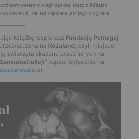
 udziałem weterana wagi ciężkiej.
Marcin Różalski
ypowiedzi i tak też napisana jest jego biografia!
pując książkę wspierasz
Fundację Pomagaj
 przeznaczona na
Różaland
, czyli miejsce,
ają zwierzęta skazane przez innych na
a Samodestrukcji”
kupisz wyłącznie na
siazkarozala.pl
.