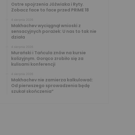
Ostre spojrzenia Jóźwiaka i Ryty.
Zobacz face to face przed PRIME 18
4 sierpnia 2026
Makhachev wyciągnął wnioski z
sensacyjnych porażek: U nas to tak nie
działa
4 sierpnia 2026
Murański i Tańcula znów na kursie
kolizyjnym. Gorąco zrobiło się za
kulisami konferencji
4 sierpnia 2026
Makhachev nie zamierza kalkulować:
Od pierwszego sprowadzenia będę
szukał skończenia”