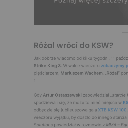
Różal wróci do KSW?
Jak dobrze wiadomo od kilku tygodni, 11 paźdz
Strike King 3
. W walce wieczoru
zobaczymy p
pięściarzem,
Mariuszem Wachem
.
„Różal”
pon
1.
Gdy
Artur Ostaszewski
zapowiedział
„starcie
spodziewali się, że może to mieć miejsce w
K
odbędzie się jubileuszowa gala
XTB KSW 100
wieczoru wyjątku, by doszło do innego starci
Solutions
powiedział w rozmowie z
MMA – Bąd