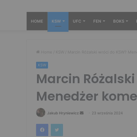
HOME
KSW
UFC
FEN
BOKS
Home
/
KSW
/
Marcin Różalski wróci do KSW? Men
KSW
Marcin Różalski
Menedżer kome
Send
Jakub Hryniewicz
23 września 2024
an
Facebook
Twitter
email