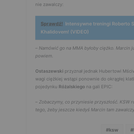
nie zawalczy:
Sprawdź!
Intensywne treningi Roberto 
Khalidovem! (VIDEO)
–
Namówić go na MMA byłoby ciężko. Marcin już 7
powiem.
Ostaszewski
przyznał jednak Hubertowi Mściwu
wagi ciężkiej wstąpi ponownie do okrągłej kla
pojedynku
Różalskiego
na gali EPIC:
–
Zobaczymy, co przyniesie przyszłość. KSW rob
tego, żeby jeszcze kiedyś Marcin tam zawalczy
ksw