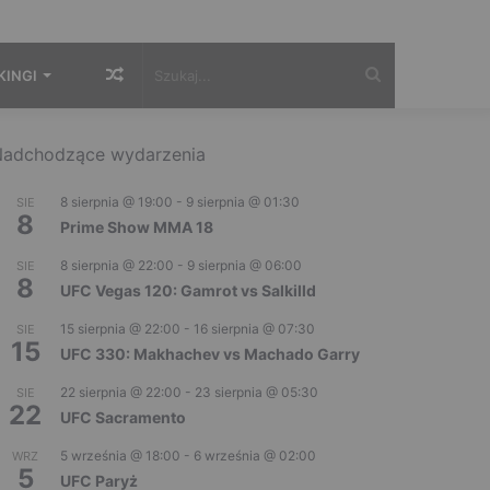
Losowy
Szukaj...
KINGI
artykuł
adchodzące wydarzenia
8 sierpnia @ 19:00
-
9 sierpnia @ 01:30
SIE
8
Prime Show MMA 18
8 sierpnia @ 22:00
-
9 sierpnia @ 06:00
SIE
8
UFC Vegas 120: Gamrot vs Salkilld
15 sierpnia @ 22:00
-
16 sierpnia @ 07:30
SIE
15
UFC 330: Makhachev vs Machado Garry
22 sierpnia @ 22:00
-
23 sierpnia @ 05:30
SIE
22
UFC Sacramento
5 września @ 18:00
-
6 września @ 02:00
WRZ
5
UFC Paryż