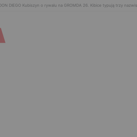
hachev zaończy karierę po UFC 330? Mistrz rozwiał wszelkie wątpliwoś