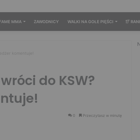
FAME MMA
ZAWODNICY
WALKI NA GOŁE PIĘŚCI
RAN
N
edżer komentuje!
 wróci do KSW?
ntuje!
0
Przeczytasz w minutę