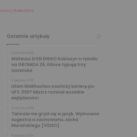
obacz Kalendarz
Ostatnie artykuły
5 sierpnia 2026
Mateusz DON DIEGO Kubiszyn o rywalu
na GROMDA 26. Kibice typują trzy
nazwiska
5 sierpnia 2026
Islam Makhachev zaończy karierę po
UFC 330? Mistrz rozwiał wszelkie
wątpliwości
4 sierpnia 2026
Tańcula nie gryzł się w język. Wymowna
sugestia o zachowaniu Jacka
Murańskiego [VIDEO]
4 sierpnia 2026