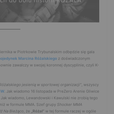
iernika w Piotrkowie Trybunalskim odbędzie się gala
ojedynek Marcina Różalskiego
z doświadczonym
ownie zawalczy w swojej koronnej dyscyplinie, czyli K-
 Różalskiego jesienią w sportowej organizacji”
, wszyscy
SW
. Jak wiadomo 16 listopada w PreZero Arenie Gliwice
. Jak wiadomo, Lewandowski i Kawulski nie zrobią tego
a niż w formule MMA. Szef grupy
Shocker MMA
ź Na Bieżąco
, że
„Różal”
w tej formule raczej w ogóle