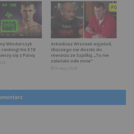
ny Włodarczyk
Arkadiusz Wrzosek wyjaśnił,
 ranking! Na XTB
dlaczego nie doszło do
erzy się z Paivą
rewanżu ze Szpilką. „To nie
zależało ode mnie”
2026
31 lipca 2026
omentarz