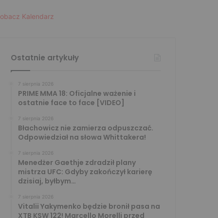
obacz Kalendarz
Ostatnie artykuły
7 sierpnia 2026
PRIME MMA 18: Oficjalne ważenie i
ostatnie face to face [VIDEO]
7 sierpnia 2026
Błachowicz nie zamierza odpuszczać.
Odpowiedział na słowa Whittakera!
7 sierpnia 2026
Menedżer Gaethje zdradził plany
mistrza UFC: Gdyby zakończył karierę
dzisiaj, byłbym…
7 sierpnia 2026
Vitalii Yakymenko będzie bronił pasa na
XTB KSW 122! Marcello Morelli przed