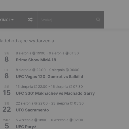
Losowy
Szukaj...
KINGI
artykuł
adchodzące wydarzenia
8 sierpnia @ 19:00
-
9 sierpnia @ 01:30
SIE
8
Prime Show MMA 18
8 sierpnia @ 22:00
-
9 sierpnia @ 06:00
SIE
8
UFC Vegas 120: Gamrot vs Salkilld
15 sierpnia @ 22:00
-
16 sierpnia @ 07:30
SIE
15
UFC 330: Makhachev vs Machado Garry
22 sierpnia @ 22:00
-
23 sierpnia @ 05:30
SIE
22
UFC Sacramento
5 września @ 18:00
-
6 września @ 02:00
WRZ
5
UFC Paryż