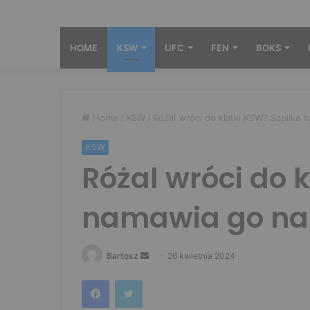
HOME
KSW
UFC
FEN
BOKS
Home
/
KSW
/
Różal wróci do klatki KSW? Szpilka
KSW
Różal wróci do 
namawia go na 
Send
Bartosz
26 kwietnia 2024
an
Facebook
Twitter
email