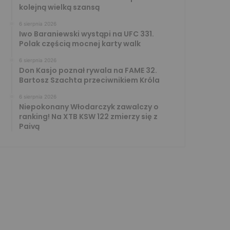
kolejną wielką szansą
6 sierpnia 2026
Iwo Baraniewski wystąpi na UFC 331.
Polak częścią mocnej karty walk
6 sierpnia 2026
Don Kasjo poznał rywala na FAME 32.
Bartosz Szachta przeciwnikiem Króla
6 sierpnia 2026
Niepokonany Włodarczyk zawalczy o
ranking! Na XTB KSW 122 zmierzy się z
Paivą