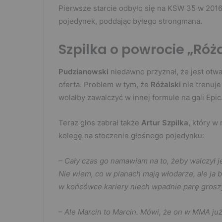
Pierwsze starcie odbyło się na KSW 35 w 2016
pojedynek, poddając byłego strongmana.
Szpilka o powrocie „Róż
Pudzianowski
niedawno przyznał, że jest otwa
oferta. Problem w tym, że
Różalski
nie trenuj
wolałby zawalczyć w innej formule na gali Epic
Teraz głos zabrał także
Artur Szpilka
, który 
kolegę na stoczenie głośnego pojedynku:
– Cały czas go namawiam na to, żeby walczył j
Nie wiem, co w planach mają włodarze, ale ja 
w końcówce kariery niech wpadnie parę grosz
– Ale Marcin to Marcin. Mówi, że on w MMA już