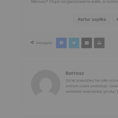
Mariusz? Chęci zorganizowania walki, a rozmo
artur szpilka
Facebook
Twitter
Udostępnij przez e-mail
Drukuj
Udostępnij
Bartosz
Od lat prawdziwy fan piłki nożn
wolnym czasie podróżuje. Ulubi
uwielbiam wspinaczkę górską i p