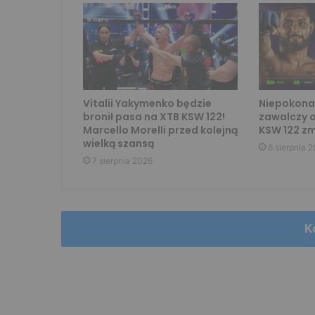
Vitalii Yakymenko będzie
Niepokona
bronił pasa na XTB KSW 122!
zawalczy o
Marcello Morelli przed kolejną
KSW 122 zmi
wielką szansą
6 sierpnia 
7 sierpnia 2026
K