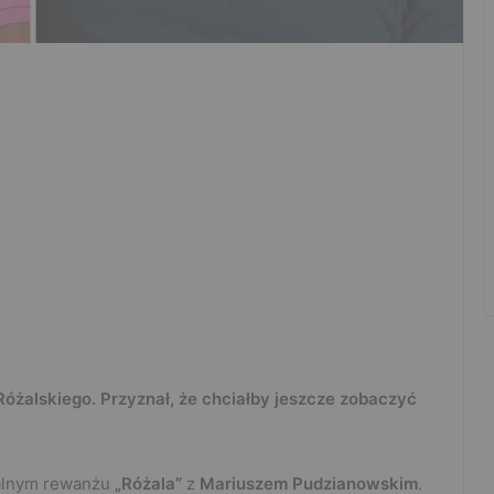
Różalskiego. Przyznał, że chciałby jeszcze zobaczyć
jalnym rewanżu
„Różala”
z
Mariuszem Pudzianowskim
.