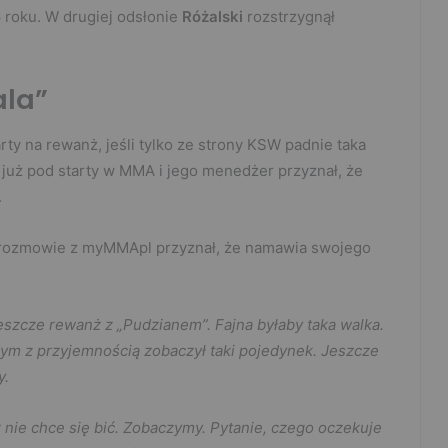
 roku. W drugiej odsłonie
Różalski
rozstrzygnął
ala”
rty na rewanż, jeśli tylko ze strony KSW padnie taka
e już pod starty w MMA i jego menedżer przyznał, że
.
w rozmowie z myMMApl przyznał, że namawia swojego
eszcze rewanż z „Pudzianem”. Fajna byłaby taka walka.
bym z przyjemnością zobaczył taki pojedynek. Jeszcze
y.
 nie chce się bić. Zobaczymy. Pytanie, czego oczekuje