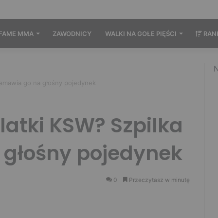
FAME MMA
ZAWODNICY
WALKI NA GOŁE PIĘŚCI
RAN
N
 namawia go na głośny pojedynek
klatki KSW? Szpilka
głośny pojedynek
0
Przeczytasz w minutę