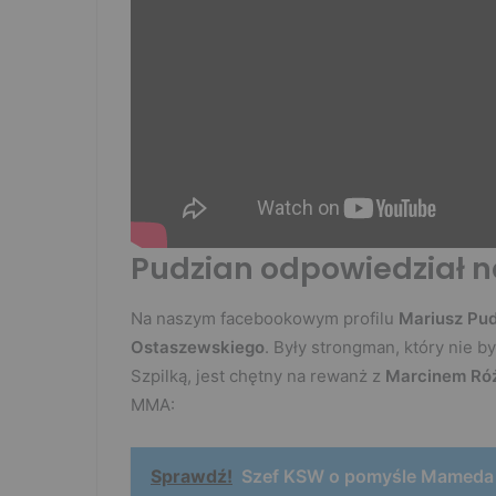
Pudzian odpowiedział 
Na naszym facebookowym profilu
Mariusz Pu
Ostaszewskiego
. Były strongman, który nie b
Szpilką, jest chętny na rewanż z
Marcinem Ró
MMA:
Sprawdź!
Szef KSW o pomyśle Mameda n