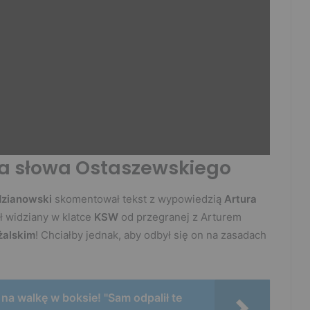
na słowa Ostaszewskiego
dzianowski
skomentował tekst z wypowiedzią
Artura
ył widziany w klatce
KSW
od przegranej z Arturem
żalskim
! Chciałby jednak, aby odbył się on na zasadach
a walkę w boksie! "Sam odpalił te