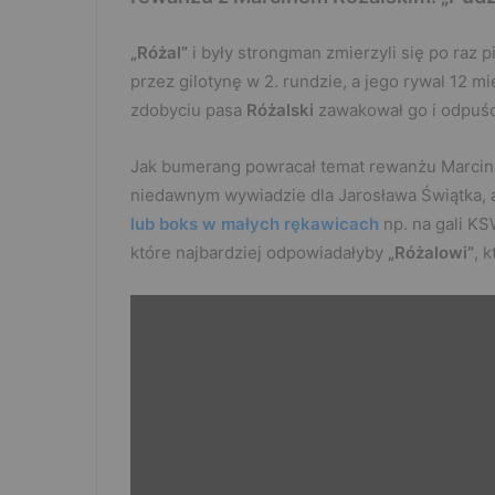
„Różal”
i były strongman zmierzyli się po raz 
przez gilotynę w 2. rundzie, a jego rywal 12 mi
zdobyciu pasa
Różalski
zawakował go i odpuśc
Jak bumerang powracał temat rewanżu Marcin
niedawnym wywiadzie dla Jarosława Świątka,
lub boks w małych rękawicach
np. na gali KS
które najbardziej odpowiadałyby
„Różalowi”
, 