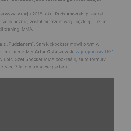
pierwszy w maju 2016 roku.
Pudzianowski
przegrał
esięcy później został mistrzem wagi ciężkiej. Tuż po
ił treningi MMA.
a z
„Pudzianem”
. Sam kickbokser mówił o tym w
 a jego menedżer
Artur Ostaszewski
zaproponował K-1
W Epic. Szef Shocker MMA podkreślił, że to formuły,
który od 7 lat nie trenował parteru.