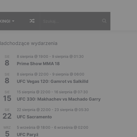
Losowy
Szukaj...
KINGI
artykuł
adchodzące wydarzenia
8 sierpnia @ 19:00
-
9 sierpnia @ 01:30
SIE
8
Prime Show MMA 18
8 sierpnia @ 22:00
-
9 sierpnia @ 06:00
SIE
8
UFC Vegas 120: Gamrot vs Salkilld
15 sierpnia @ 22:00
-
16 sierpnia @ 07:30
SIE
15
UFC 330: Makhachev vs Machado Garry
22 sierpnia @ 22:00
-
23 sierpnia @ 05:30
SIE
22
UFC Sacramento
5 września @ 18:00
-
6 września @ 02:00
WRZ
5
UFC Paryż