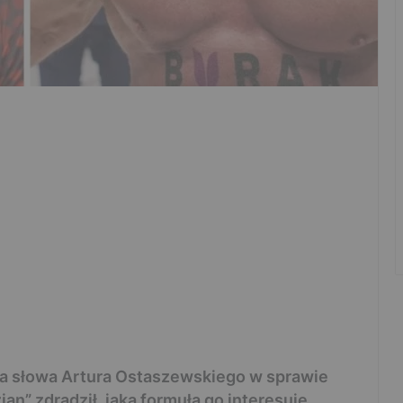
a słowa Artura Ostaszewskiego w sprawie
n” zdradził, jaka formuła go interesuje.