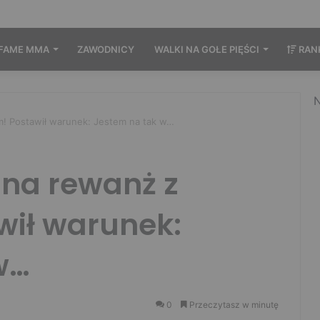
FAME MMA
ZAWODNICY
WALKI NA GOŁE PIĘŚCI
RAN
N
m! Postawił warunek: Jestem na tak w…
 na rewanż z
wił warunek:
w…
0
Przeczytasz w minutę