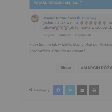
wrotki. Okazało się, że..."
–
Jestem na tak w MMA. Mamy obaj po 40-stce. T
środowisku. Chętnie na rewanż.
ksw
MARCIN RÓŻA
Facebook
Twitter
Udostępnij przez e-mail
Drukuj
Udostępnij