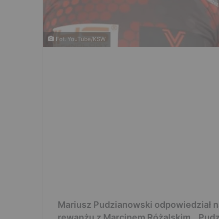
Fot. YouTube/KSW
Mariusz Pudzianowski odpowiedział n
rewanżu z Marcinem Różalskim. „Pudzia