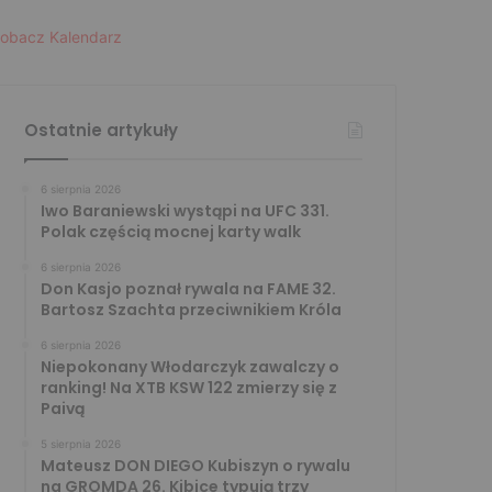
obacz Kalendarz
Ostatnie artykuły
6 sierpnia 2026
Iwo Baraniewski wystąpi na UFC 331.
Polak częścią mocnej karty walk
6 sierpnia 2026
Don Kasjo poznał rywala na FAME 32.
Bartosz Szachta przeciwnikiem Króla
6 sierpnia 2026
Niepokonany Włodarczyk zawalczy o
ranking! Na XTB KSW 122 zmierzy się z
Paivą
5 sierpnia 2026
Mateusz DON DIEGO Kubiszyn o rywalu
na GROMDA 26. Kibice typują trzy