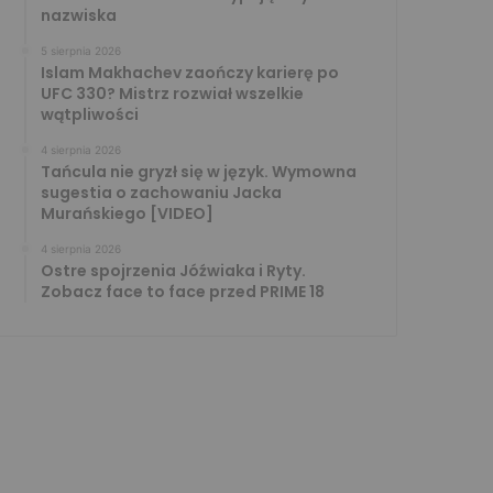
nazwiska
5 sierpnia 2026
Islam Makhachev zaończy karierę po
UFC 330? Mistrz rozwiał wszelkie
wątpliwości
4 sierpnia 2026
Tańcula nie gryzł się w język. Wymowna
sugestia o zachowaniu Jacka
Murańskiego [VIDEO]
4 sierpnia 2026
Ostre spojrzenia Jóźwiaka i Ryty.
Zobacz face to face przed PRIME 18