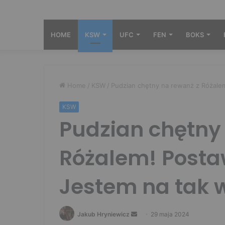
HOME
KSW
UFC
FEN
BOKS
Home
/
KSW
/
Pudzian chętny na rewanż z Różale
KSW
Pudzian chętny
Różalem! Posta
Jestem na tak 
Send
Jakub Hryniewicz
29 maja 2024