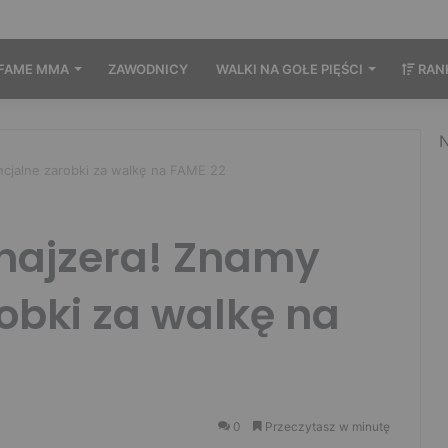
FAME MMA
ZAWODNICY
WALKI NA GOŁE PIĘŚCI
RAN
N
cjalne zarobki za walkę na FAME 22
hajzera! Znamy
obki za walkę na
0
Przeczytasz w minutę