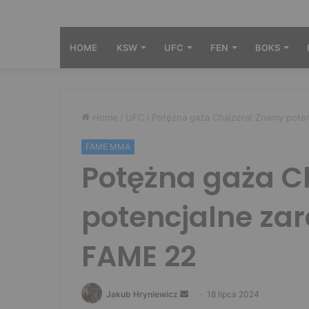
HOME
KSW
UFC
FEN
BOKS
Home
/
UFC
/
Potężna gaża Chajzera! Znamy poten
FAME MMA
Potężna gaża C
potencjalne zar
FAME 22
Send
Jakub Hryniewicz
18 lipca 2024