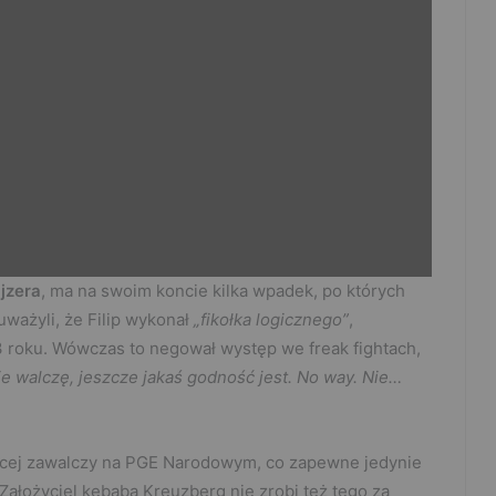
jzera
, ma na swoim koncie kilka wpadek, po których
uważyli, że Filip wykonał
„fikołka logicznego”
,
 roku. Wówczas to negował występ we freak fightach,
ie walczę, jeszcze jakaś godność jest. No way. Nie…
ięcej zawalczy na PGE Narodowym, co zapewne jedynie
łożyciel kebaba Kreuzberg nie zrobi też tego za