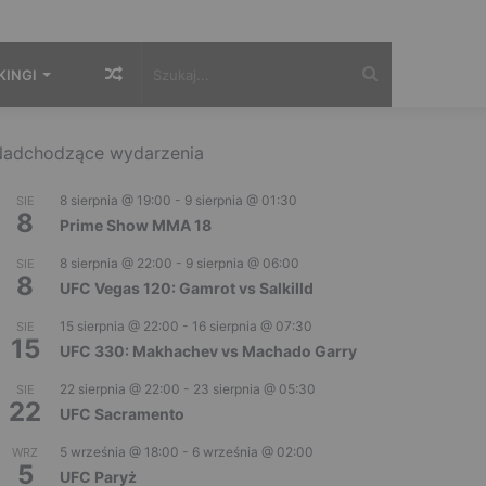
Losowy
Szukaj...
KINGI
artykuł
adchodzące wydarzenia
8 sierpnia @ 19:00
-
9 sierpnia @ 01:30
SIE
8
Prime Show MMA 18
8 sierpnia @ 22:00
-
9 sierpnia @ 06:00
SIE
8
UFC Vegas 120: Gamrot vs Salkilld
15 sierpnia @ 22:00
-
16 sierpnia @ 07:30
SIE
15
UFC 330: Makhachev vs Machado Garry
22 sierpnia @ 22:00
-
23 sierpnia @ 05:30
SIE
22
UFC Sacramento
5 września @ 18:00
-
6 września @ 02:00
WRZ
5
UFC Paryż