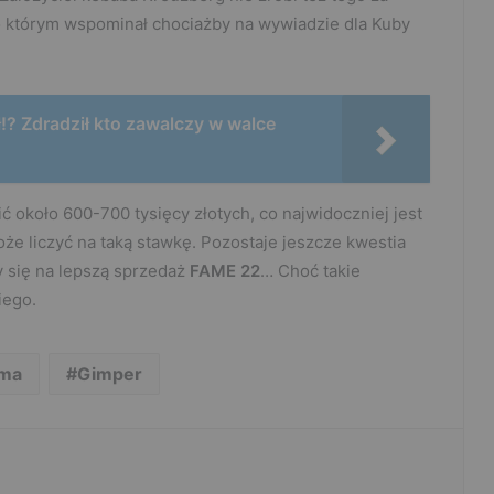
 o którym wspominał chociażby na wywiadzie dla Kuby
? Zdradził kto zawalczy w walce
ć około 600-700 tysięcy złotych, co najwidoczniej jest
że liczyć na taką stawkę. Pozostaje jeszcze kwestia
y się na lepszą sprzedaż
FAME 22
… Choć takie
iego.
ma
Gimper