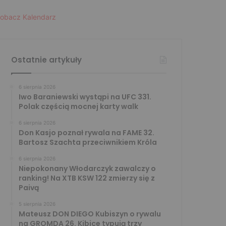
obacz Kalendarz
Ostatnie artykuły
6 sierpnia 2026
Iwo Baraniewski wystąpi na UFC 331.
Polak częścią mocnej karty walk
6 sierpnia 2026
Don Kasjo poznał rywala na FAME 32.
Bartosz Szachta przeciwnikiem Króla
6 sierpnia 2026
Niepokonany Włodarczyk zawalczy o
ranking! Na XTB KSW 122 zmierzy się z
Paivą
5 sierpnia 2026
Mateusz DON DIEGO Kubiszyn o rywalu
na GROMDA 26. Kibice typują trzy