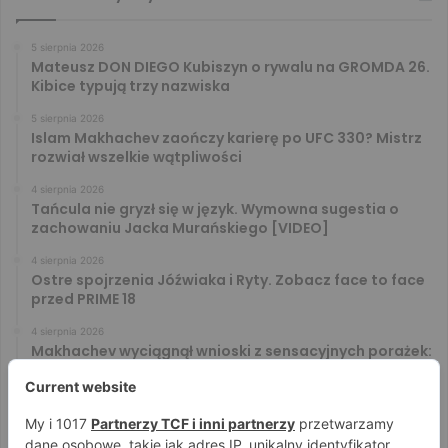
5 sierpnia 2026
Mateusz DON DIEGO Kubiszyn o rywalu na GROMDA 26.
Kibice typują trzy nazwiska
5 sierpnia 2026
Islam Makhachev zaończy karierę po UFC 330? Mistrz
rozwiał wszelkie wątpliwości
4 sierpnia 2026
Tańcula nie gryzł się w język. Wymowna sugestia o
zachowaniu Jacka Murańskiego [VIDEO]
4 sierpnia 2026
Ostre spojrzenia Jóźwiaka i Ryty. Zobacz face to face
przed PRIME 18
4 sierpnia 2026
Makhachev wyciągnął wnioski z sensacyjnych porażek:
U nas to tak nie działa
4 sierpnia 2026
Murański i Tańcula znów na kursie kolizyjnym. Gorąco
zrobiło się za kulisami konferencji