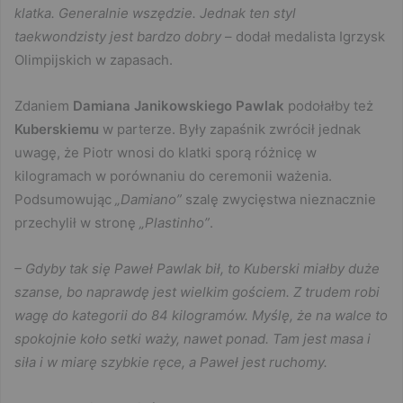
klatka. Generalnie wszędzie. Jednak ten styl
taekwondzisty jest bardzo dobry
– dodał medalista Igrzysk
Olimpijskich w zapasach.
Zdaniem
Damiana Janikowskiego
Pawlak
podołałby też
Kuberskiemu
w parterze. Były zapaśnik zwrócił jednak
uwagę, że Piotr wnosi do klatki sporą różnicę w
kilogramach w porównaniu do ceremonii ważenia.
Podsumowując
„Damiano”
szalę zwycięstwa nieznacznie
przechylił w stronę
„Plastinho”
.
– Gdyby tak się Paweł Pawlak bił, to Kuberski miałby duże
szanse, bo naprawdę jest wielkim gościem. Z trudem robi
wagę do kategorii do 84 kilogramów. Myślę, że na walce to
spokojnie koło setki waży, nawet ponad. Tam jest masa i
siła i w miarę szybkie ręce, a Paweł jest ruchomy.