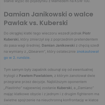
stanie wyjść do pojedynku z Mamedem na KSW 100.
Damian Janikowski o walce
Pawlak vs. Kuberski
Do okrągłej klatki tego wieczoru wszedł jednak
Piotr
Kuberski
, który zmierzył się z poprzednim pretendentem
do pasa wagi średniej.
Damian Janikowski
z chęcią szedł
na wymiany z
„Qbearem”
, który ostatecznie
znokautował
go w 2. rundzie
.
Tym samym były zapaśnik odsunął się od ewentualnej
trylogii z
Pawłem Pawlakiem
, z którym zanotował dwie
przegrane przez decyzje. Najbliższym oponentem
„Plastinho”
najpewniej zostanie
Kuberski
, a
„Damiano”
mając klatkowe obycie i z jednym i z drugim fighterem ma
świetne spojrzenie na nieuchronną konfrontację w klatce