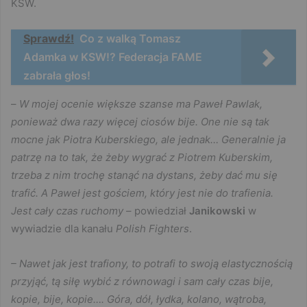
KSW.
Sprawdź!
Co z walką Tomasz
Adamka w KSW!? Federacja FAME
zabrała głos!
–
W mojej ocenie większe szanse ma Paweł Pawlak,
ponieważ dwa razy więcej ciosów bije. One nie są tak
mocne jak Piotra Kuberskiego, ale jednak… Generalnie ja
patrzę na to tak, że żeby wygrać z Piotrem Kuberskim,
trzeba z nim trochę stanąć na dystans, żeby dać mu się
trafić. A Paweł jest gościem, który jest nie do trafienia.
Jest cały czas ruchomy
– powiedział
Janikowski
w
wywiadzie dla kanału
Polish Fighters
.
– Nawet jak jest trafiony, to potrafi to swoją elastycznością
przyjąć, tą siłę wybić z równowagi i sam cały czas bije,
kopie, bije, kopie…. Góra, dół, łydka, kolano, wątroba,