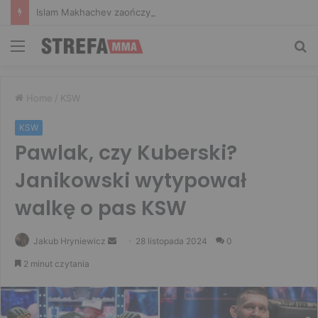
Islam Makhachev zaończy karierę po UFC 330? Mistrz rozwiał wszelkie wątpliwości
Menu
Sz
Home
/
KSW
KSW
Pawlak, czy Kuberski?
Janikowski wytypował
walkę o pas KSW
Send
Jakub Hryniewicz
28 listopada 2024
0
an
2 minut czytania
email