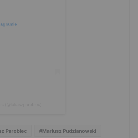
tagramie
ec (@lukaszparobiec)
sz Parobiec
Mariusz Pudzianowski