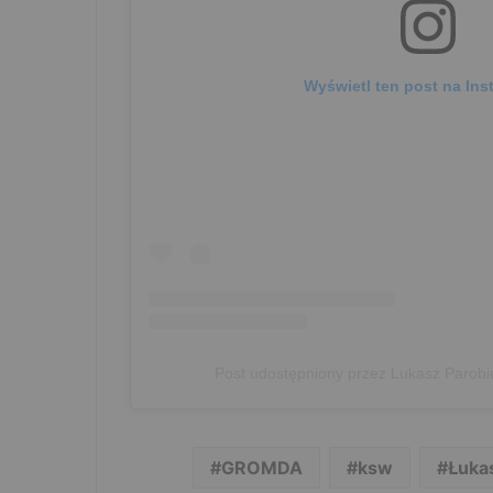
Wyświetl ten post na Ins
Post udostępniony przez Lukasz Parobi
GROMDA
ksw
Łuka