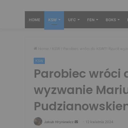
HOME
KSW
UFC
FEN
BOKS
Home
/
KSW
/
Parobiec wróci do KSW?! Rzucił wy
KSW
Parobiec wróci 
wyzwanie Mari
Pudzianowskie
Send
Jakub Hryniewicz
12 kwietnia 2024