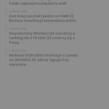
Polak częścią mocnej karty walk
6 sierpnia 2026
Don Kasjo poznał rywala na FAME 32.
Bartosz Szachta przeciwnikiem Króla
6 sierpnia 2026
Niepokonany Włodarczyk zawalczy o
ranking! Na XTB KSW 122 zmierzy się z
Paivą
5 sierpnia 2026
Mateusz DON DIEGO Kubiszyn o rywalu
na GROMDA 26. Kibice typują trzy
nazwiska