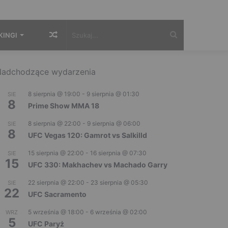
Losowy
Szukaj...
KINGI
artykuł
adchodzące wydarzenia
8 sierpnia @ 19:00
-
9 sierpnia @ 01:30
SIE
8
Prime Show MMA 18
8 sierpnia @ 22:00
-
9 sierpnia @ 06:00
SIE
8
UFC Vegas 120: Gamrot vs Salkilld
15 sierpnia @ 22:00
-
16 sierpnia @ 07:30
SIE
15
UFC 330: Makhachev vs Machado Garry
22 sierpnia @ 22:00
-
23 sierpnia @ 05:30
SIE
22
UFC Sacramento
5 września @ 18:00
-
6 września @ 02:00
WRZ
5
UFC Paryż