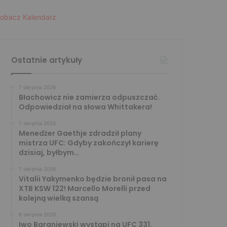
obacz Kalendarz
Ostatnie artykuły
7 sierpnia 2026
Błachowicz nie zamierza odpuszczać.
Odpowiedział na słowa Whittakera!
7 sierpnia 2026
Menedżer Gaethje zdradził plany
mistrza UFC: Gdyby zakończył karierę
dzisiaj, byłbym…
7 sierpnia 2026
Vitalii Yakymenko będzie bronił pasa na
XTB KSW 122! Marcello Morelli przed
kolejną wielką szansą
6 sierpnia 2026
Iwo Baraniewski wystąpi na UFC 331.