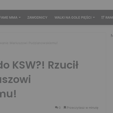
FAME MMA
ZAWODNICY
WALKI NA GOŁE PIĘŚCI
RAN
N
zwanie Mariuszowi Pudzianowskiemu!
do KSW?! Rzucił
uszowi
mu!
0
Przeczytasz w minutę