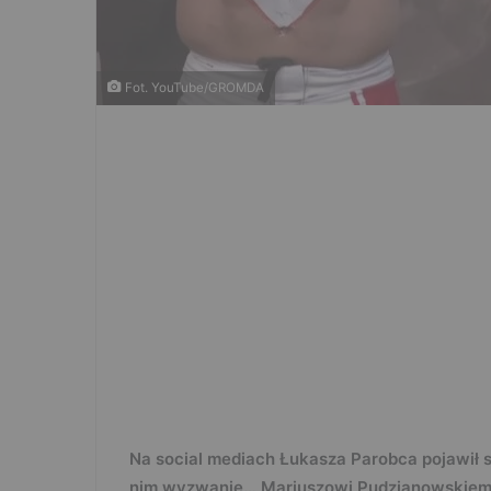
Fot. YouTube/GROMDA
Na social mediach Łukasza Parobca pojawił s
nim wyzwanie… Mariuszowi Pudzianowskiem