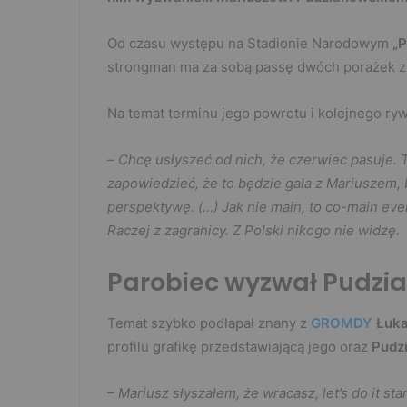
Od czasu występu na Stadionie Narodowym
„P
strongman ma za sobą passę dwóch porażek z
Na temat terminu jego powrotu i kolejnego ry
–
Chcę usłyszeć od nich, że czerwiec pasuje. Ta
zapowiedzieć, że to będzie gala z Mariuszem
perspektywę. (…) Jak nie main, to co-main ev
Raczej z zagranicy. Z Polski nikogo nie widzę.
Parobiec wyzwał Pudzi
Temat szybko podłapał znany z
GROMDY
Łuka
profilu grafikę przedstawiającą jego oraz
Pudz
– Mariusz słyszałem, że wracasz, let’s do it sta