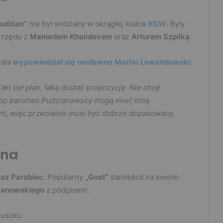
udzian”
nie był widziany w okrągłej klatce
KSW
. Były
 rzędu z
Mamedem Khalidovem
oraz
Arturem Szpilką
.
wala
wypowiedział się niedawno Martin Lewandowski
:
ki był plan, taką dostali propozycję. Nie chcę
, bo państwo Pudzianowscy mogą mieć inną
ent, więc przeciwnik musi być dobrze dopasowany.
ana
sz Parobiec
. Popularny
„Goat”
zamieścił na swoim
ianowskiego
z podpisem:
ruszku.