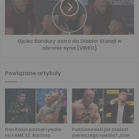
Ojciec Bandury ostro do Diablo! Stanął w
obronie syna [VIDEO]
Powiązane artykuły
Don Kasjo poznał rywala
Pudzianowski już znalazł
na FAME 32. Bartosz
pierwszego rywala? „Don