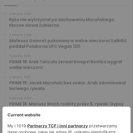
9 sierpnia 2026
Ryta nie wytrzymał po zachowaniu Murańskiego.
Mocne słowa Żołnierza
9 sierpnia 2026
Mateusz Gamrot pokonany w walce wieczoru! Salkilld
poddał Polaka na UFC Vegas 120
9 sierpnia 2026
PRIME 18: Arek Tańcula zerwał biceps! Bomba wygrał
walkę wieczoru
9 sierpnia 2026
PRIME 18: Jacek Murański bez szans. Arab zdominował
leciwego rywala
8 sierpnia 2026
PRIME 18: Mariusz Wach rozbity przez 6. rywali. Gypsy
Team zwyciężył w 3. rundzie
8 sierpnia 2026
PRIME 18: Bagieta wrócił i wygrał. Wampirek przegrał w
2. rundzie