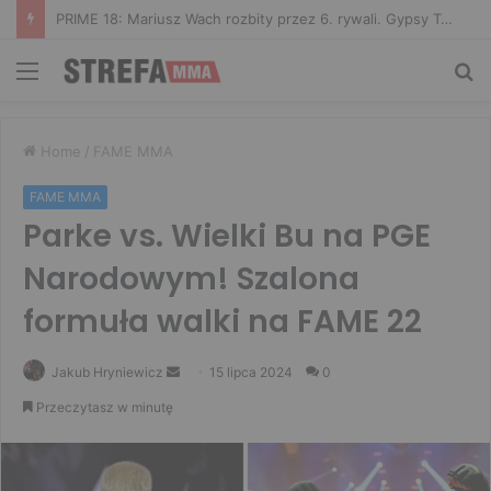
PRIME 18: Mariusz Wach rozbity przez 6. rywali. Gypsy Team zwyciężył w 3. rundzie
Menu
Sz
Home
/
FAME MMA
FAME MMA
Parke vs. Wielki Bu na PGE
Narodowym! Szalona
formuła walki na FAME 22
Send
Jakub Hryniewicz
15 lipca 2024
0
an
Przeczytasz w minutę
email