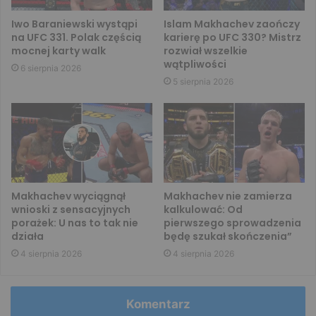
Iwo Baraniewski wystąpi
Islam Makhachev zaończy
na UFC 331. Polak częścią
karierę po UFC 330? Mistrz
mocnej karty walk
rozwiał wszelkie
wątpliwości
6 sierpnia 2026
5 sierpnia 2026
Makhachev wyciągnął
Makhachev nie zamierza
wnioski z sensacyjnych
kalkulować: Od
porażek: U nas to tak nie
pierwszego sprowadzenia
działa
będę szukał skończenia”
4 sierpnia 2026
4 sierpnia 2026
Komentarz