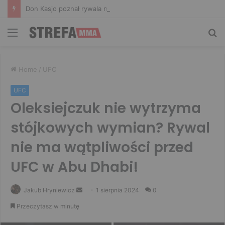
Don Kasjo poznał rywala na FAME 32. Bartosz Szachta przeciwnikiem Króla
Menu
Sz
Home
/
UFC
UFC
Oleksiejczuk nie wytrzyma
stójkowych wymian? Rywal
nie ma wątpliwości przed
UFC w Abu Dhabi!
Send
Jakub Hryniewicz
1 sierpnia 2024
0
an
Przeczytasz w minutę
email