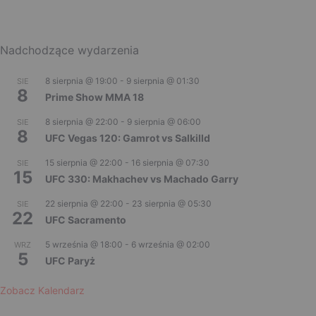
Nadchodzące wydarzenia
8 sierpnia @ 19:00
-
9 sierpnia @ 01:30
SIE
8
Prime Show MMA 18
8 sierpnia @ 22:00
-
9 sierpnia @ 06:00
SIE
8
UFC Vegas 120: Gamrot vs Salkilld
15 sierpnia @ 22:00
-
16 sierpnia @ 07:30
SIE
15
UFC 330: Makhachev vs Machado Garry
22 sierpnia @ 22:00
-
23 sierpnia @ 05:30
SIE
22
UFC Sacramento
5 września @ 18:00
-
6 września @ 02:00
WRZ
5
UFC Paryż
Zobacz Kalendarz