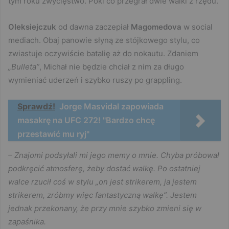
tym roku zwycięstwo. Póki co przegrał dwie walki z rzędu.
Oleksiejczuk
od dawna zaczepiał
Magomedova
w social
mediach. Obaj panowie słyną ze stójkowego stylu, co
zwiastuje oczywiście batalię aż do nokautu. Zdaniem
„Bulleta”
, Michał nie będzie chciał z nim za długo
wymieniać uderzeń i szybko ruszy po grappling.
Sprawdź!
Jorge Masvidal zapowiada
masakrę na UFC 272! "Bardzo chcę
przestawić mu ryj"
– Znajomi podsyłali mi jego memy o mnie. Chyba próbował
podkręcić atmosferę, żeby dostać walkę. Po ostatniej
walce rzucił coś w stylu „on jest strikerem, ja jestem
strikerem, zróbmy więc fantastyczną walkę”. Jestem
jednak przekonany, że przy mnie szybko zmieni się w
zapaśnika.